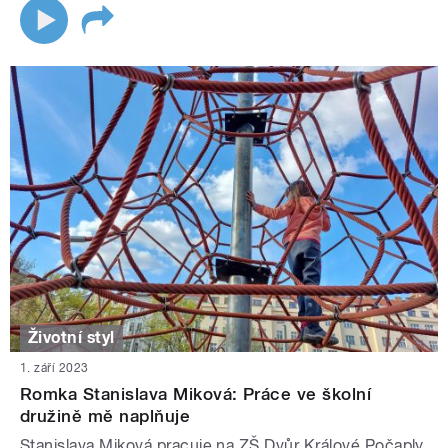
Životní styl
1. září 2023
Romka Stanislava Miková: Práce ve školní
družině mě naplňuje
Stanislava Miková pracuje na ZŠ Dvůr Králové Počaply