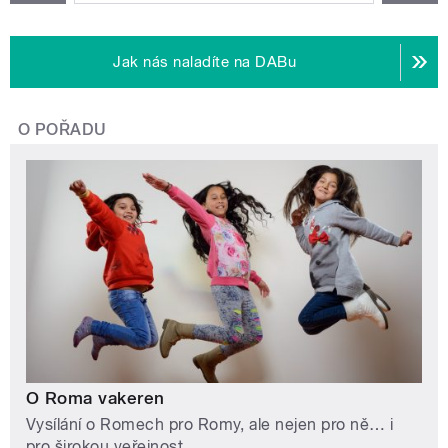
Jak nás naladíte na DABu
O POŘADU
O Roma vakeren
Vysílání o Romech pro Romy, ale nejen pro ně… i
pro širokou veřejnost.