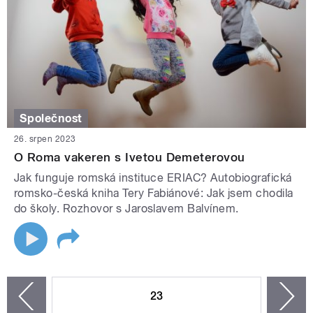
Společnost
26. srpen 2023
O Roma vakeren s Ivetou Demeterovou
Jak funguje romská instituce ERIAC? Autobiografická
romsko-česká kniha Tery Fabiánové: Jak jsem chodila
do školy. Rozhovor s Jaroslavem Balvínem.
STRÁNKY
23
n
zí