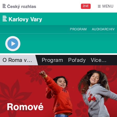
Přejít k hlavnímu obsahu
MENU
ŽIVĚ
PROGRAM
AUDIOARCHIV
O Roma vakeren
Program
Pořady
Více
…