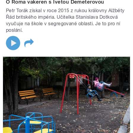
O Roma vakeren s Ivetou Demeterovou
Petr Torák získal v roce 2015 z rukou královny Alžběty
Řád britského impéria. Učitelka Stanislava Dotková
vyučuje na škole v segregované oblasti. Je to pro ní
poslání.