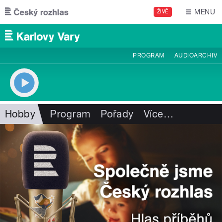
Přejít k hlavnímu obsahu
MENU
ŽIVĚ
PROGRAM
AUDIOARCHIV
Hobby
Program
Pořady
Více
…