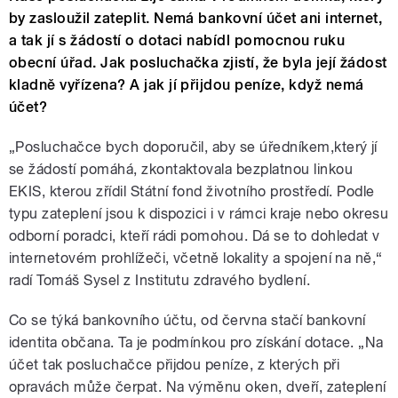
by zasloužil zateplit. Nemá bankovní účet ani internet,
a tak jí s žádostí o dotaci nabídl pomocnou ruku
obecní úřad. Jak posluchačka zjistí, že byla její žádost
kladně vyřízena? A jak jí přijdou peníze, když nemá
účet?
„Posluchačce bych doporučil, aby se úředníkem,který jí
se žádostí pomáhá, zkontaktovala bezplatnou linkou
EKIS, kterou zřídil Státní fond životního prostředí. Podle
typu zateplení jsou k dispozici i v rámci kraje nebo okresu
odborní poradci, kteří rádi pomohou. Dá se to dohledat v
internetovém prohlížeči, včetně lokality a spojení na ně,“
radí Tomáš Sysel z Institutu zdravého bydlení.
Co se týká bankovního účtu, od června stačí bankovní
identita občana. Ta je podmínkou pro získání dotace. „Na
účet tak posluchačce přijdou peníze, z kterých při
opravách může čerpat. Na výměnu oken, dveří, zateplení