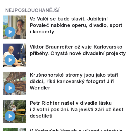
NEJPOSLOUCHANĚJŠÍ
Ve Valči se bude slavit. Jubilejní
Povaleč nabídne operu, divadlo, sport
i koncerty
Viktor Braunreiter oživuje Karlovarsko
příběhy. Chystá nové divadelní projekty
Krušnohorské stromy jsou jako staří
dědci, říká karlovarský fotograf Jiří
Wendler
Petr Richter našel v divadle lásku
i životní poslání. Na jevišti září už šest
desetiletí
V Karlových Varech o víkendu startuje