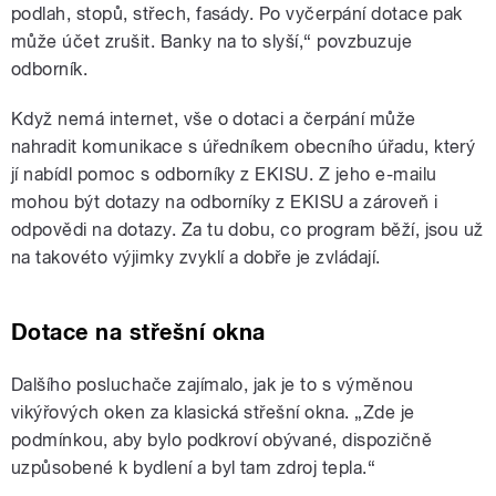
podlah, stopů, střech, fasády. Po vyčerpání dotace pak
může účet zrušit. Banky na to slyší,“ povzbuzuje
odborník.
Když nemá internet, vše o dotaci a čerpání může
nahradit komunikace s úředníkem obecního úřadu, který
jí nabídl pomoc s odborníky z EKISU. Z jeho e-mailu
mohou být dotazy na odborníky z EKISU a zároveň i
odpovědi na dotazy. Za tu dobu, co program běží, jsou už
na takovéto výjimky zvyklí a dobře je zvládají.
Dotace na střešní okna
Dalšího posluchače zajímalo, jak je to s výměnou
vikýřových oken za klasická střešní okna. „Zde je
podmínkou, aby bylo podkroví obývané, dispozičně
uzpůsobené k bydlení a byl tam zdroj tepla.“