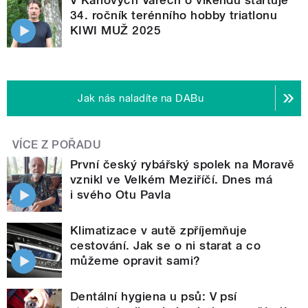
34. ročník terénního hobby triatlonu
KIWI MUŽ 2025
Jak nás naladíte na DABu
VÍCE Z POŘADU
První český rybářský spolek na Moravě
vznikl ve Velkém Meziříčí. Dnes má
i svého Otu Pavla
Klimatizace v autě zpříjemňuje
cestování. Jak se o ni starat a co
můžeme opravit sami?
Dentální hygiena u psů: V psí