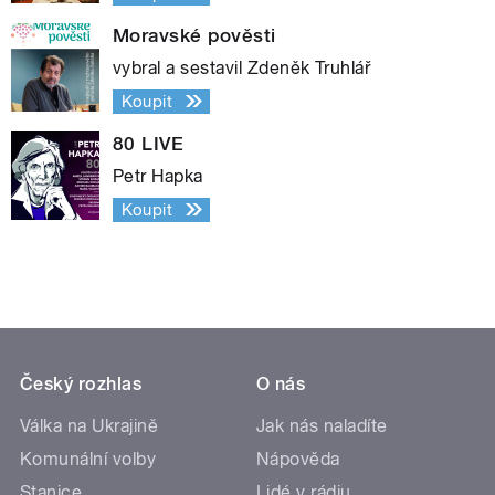
Moravské pověsti
vybral a sestavil Zdeněk Truhlář
Koupit
80 LIVE
Petr Hapka
Koupit
Český rozhlas
O nás
Válka na Ukrajině
Jak nás naladíte
Komunální volby
Nápověda
Stanice
Lidé v rádiu