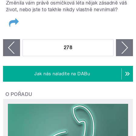
Změnila vám právě osmičková léta nějak zásadně váš
život, nebo jste to takhle nikdy vlastně nevnímali?
STRÁNKY
278
n
zí
Jak nás naladíte na DABu
O POŘADU