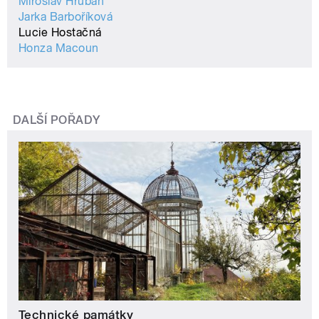
Miroslav Hruban
Jarka Barboříková
Lucie Hostačná
Honza Macoun
DALŠÍ POŘADY
Technické památky