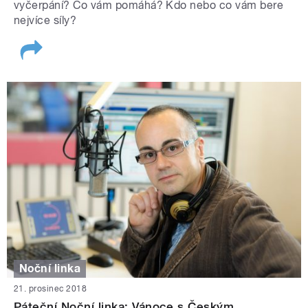
vyčerpání? Co vám pomáhá? Kdo nebo co vám bere
nejvíce síly?
Noční linka
21. prosinec 2018
Páteční Noční linka: Vánoce s Českým