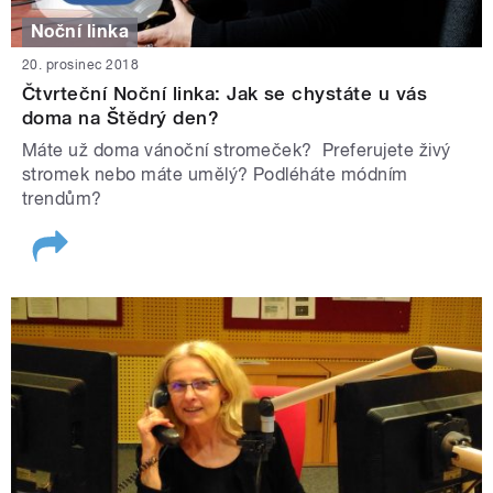
Noční linka
20. prosinec 2018
Čtvrteční Noční linka: Jak se chystáte u vás
doma na Štědrý den?
Máte už doma vánoční stromeček? Preferujete živý
stromek nebo máte umělý? Podléháte módním
trendům?