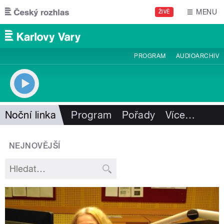
Přejít k hlavnímu obsahu
MENU
ŽIVĚ
PROGRAM
AUDIOARCHIV
Noční linka
Program
Pořady
Více
…
NEJNOVĚJŠÍ