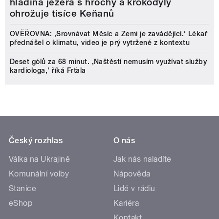
hladina jezera s hrochy a krokodýly
ohrožuje tisíce Keňanů
OVĚŘOVNA: ‚Srovnávat Měsíc a Zemi je zavádějící.‘ Lékař
přednášel o klimatu, video je prý vytržené z kontextu
Deset gólů za 68 minut. ,Naštěstí nemusím využívat služby
kardiologa,‘ říká Frťala
Český rozhlas
O nás
Válka na Ukrajině
Jak nás naladíte
Komunální volby
Nápověda
Stanice
Lidé v rádiu
eShop
Kariéra
Kontakt