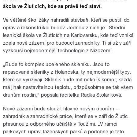
škola ve Žluticích, kde se právě teď staví.
Ve většině škol žáky nahradili stavbaři, kteří se pustili do
oprav a rekonstrukcí budov. Jednou z nich je i Střední
lesnická škola ve Žluticích na Karlovarsku, kde teď vzniká
zcela nové zázemí pro budoucí zahradníky. Ti si už v září
vyzkouší nejmodernější technologie z Nizozemí.
„Bude to komplex uceleného skleníku. Jsou to
repasované skleníky z Holandska, ty nejmodernější typy,
které se využívají. Skleník bude mít několik komor, každá
má jinak nastavitelnou teplotu, přizpůsobíme se tak všem
druhům rostlin,“ popsala ředitelka Radka Stolariková.
Nové zázemí bude sloužit hlavně novým oborům –
zahradník a zahradnické práce, které se v září do Žlutic
přesunou z odborného učiliště v Toužimi. „V rámci
parkových úprav, lázeňských parků a podobně je tato