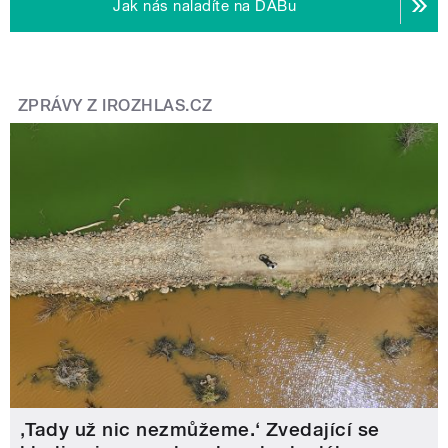
Jak nás naladíte na DABu
ZPRÁVY Z IROZHLAS.CZ
‚Tady už nic nezmůžeme.‘ Zvedající se