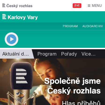
Přejít k hlavnímu obsahu
MENU
ŽIVĚ
PROGRAM
AUDIOARCHIV
Aktuální dění
Program
Pořady
Více
…