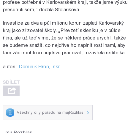
profese potřebná v Karlovarském kraji, takže jsme výuku
přesunuli sem,“ dodala Stolariková.
Investice za dva a půl milionu korun zaplatí Karlovarský
kraj jako zřizovatel školy. „Převzetí skleníku je v půlce
října, ale už teď víme, že se některé práce urychlí, takže
se budeme snažit, co nejdříve ho naplnit rostlinami, aby
tam žáci mohli co nejdříve pracovat,“ uzavřela ředitelka.
autoři:
Dominik Hron
,
nkr
Všechny díly pořadu na mujRozhlas
mujRozhlas