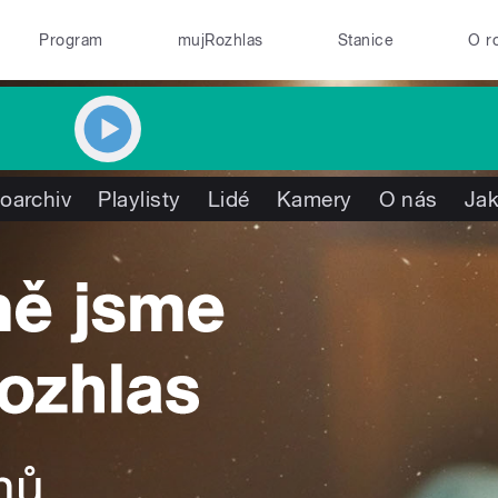
Program
mujRozhlas
Stanice
O r
oarchiv
Playlisty
Lidé
Kamery
O nás
Jak