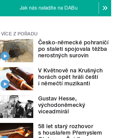
Jak nás naladíte na DABu
VÍCE Z POŘADU
Česko-německé pohraničí
po staletí spojovala těžba
nerostných surovin
V Květnově na Krušných
horách opět hráli čeští
i němečtí muzikanti
Gustav Hesse,
východoněmecký
viceadmirál
58 let starý rozhovor
s houslařem Přemyslem