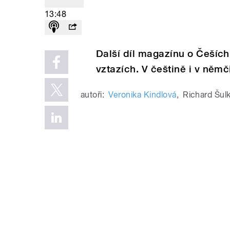
13:48
Další díl magazínu o Češích 
vztazích. V češtině i v němč
autoři:
Veronika Kindlová
,
Richard Šul