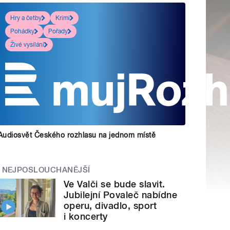
Hry a četby
Krimi
Pohádky
Pořady
Živé vysílání
Audiosvět Českého rozhlasu na jednom místě
NEJPOSLOUCHANĚJŠÍ
Ve Valči se bude slavit.
Jubilejní Povaleč nabídne
operu, divadlo, sport
i koncerty