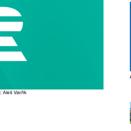
: Aleš Vavřík