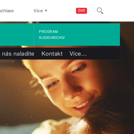
ozhlase
Více
ŽIVĚ
PROGRAM
AUDIOARCHIV
 nás naladíte
Kontakt
Více
…