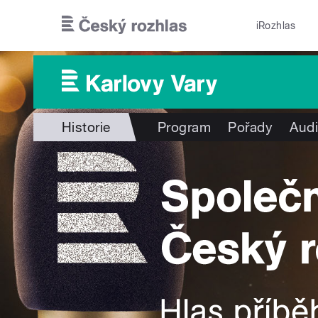
Přejít k hlavnímu obsahu
iRozhlas
Historie
Program
Pořady
Audi