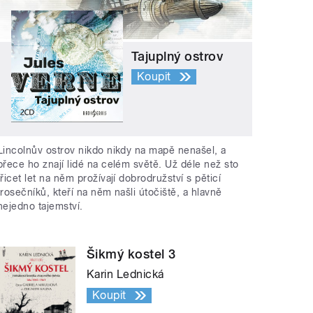
Tajuplný ostrov
Koupit
Lincolnův ostrov nikdo nikdy na mapě nenašel, a
přece ho znají lidé na celém světě. Už déle než sto
třicet let na něm prožívají dobrodružství s pěticí
trosečníků, kteří na něm našli útočiště, a hlavně
nejedno tajemství.
Šikmý kostel 3
Karin Lednická
Koupit