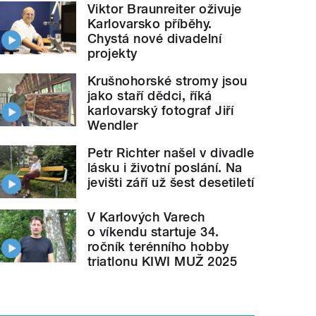
Viktor Braunreiter oživuje
Karlovarsko příběhy.
Chystá nové divadelní
projekty
Krušnohorské stromy jsou
jako staří dědci, říká
karlovarský fotograf Jiří
Wendler
Petr Richter našel v divadle
lásku i životní poslání. Na
jevišti září už šest desetiletí
V Karlových Varech
o víkendu startuje 34.
ročník terénního hobby
triatlonu KIWI MUŽ 2025