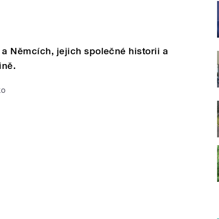
a Němcích, jejich společné historii a
ině.
ko