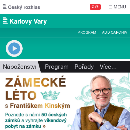
Přejít k hlavnímu obsahu
MENU
ŽIVĚ
PROGRAM
AUDIOARCHIV
Náboženství
Program
Pořady
Více
…