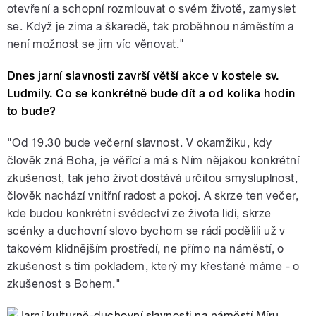
otevření a schopní rozmlouvat o svém životě, zamyslet
se. Když je zima a škaredě, tak proběhnou náměstím a
není možnost se jim víc věnovat."
Dnes jarní slavnosti završí větší akce v kostele sv.
Ludmily. Co se konkrétně bude dít a od kolika hodin
to bude?
"Od 19.30 bude večerní slavnost. V okamžiku, kdy
člověk zná Boha, je věřící a má s Ním nějakou konkrétní
zkušenost, tak jeho život dostává určitou smysluplnost,
člověk nachází vnitřní radost a pokoj. A skrze ten večer,
kde budou konkrétní svědectví ze života lidí, skrze
scénky a duchovní slovo bychom se rádi podělili už v
takovém klidnějším prostředí, ne přímo na náměstí, o
zkušenost s tím pokladem, který my křesťané máme - o
zkušenost s Bohem."