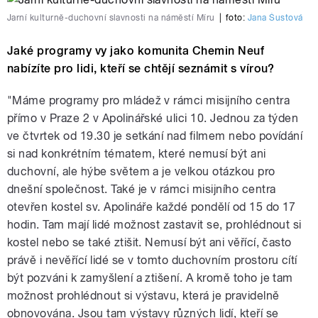
Jarní kulturně-duchovní slavnosti na náměstí Míru
|
foto:
Jana Šustová
Jaké programy vy jako komunita Chemin Neuf
nabízíte pro lidi, kteří se chtějí seznámit s vírou?
"Máme programy pro mládež v rámci misijního centra
přímo v Praze 2 v Apolinářské ulici 10. Jednou za týden
ve čtvrtek od 19.30 je setkání nad filmem nebo povídání
si nad konkrétním tématem, které nemusí být ani
duchovní, ale hýbe světem a je velkou otázkou pro
dnešní společnost. Také je v rámci misijního centra
otevřen kostel sv. Apolináře každé pondělí od 15 do 17
hodin. Tam mají lidé možnost zastavit se, prohlédnout si
kostel nebo se také ztišit. Nemusí být ani věřící, často
právě i nevěřící lidé se v tomto duchovním prostoru cítí
být pozváni k zamyšlení a ztišení. A kromě toho je tam
možnost prohlédnout si výstavu, která je pravidelně
obnovována. Jsou tam výstavy různých lidí, kteří se