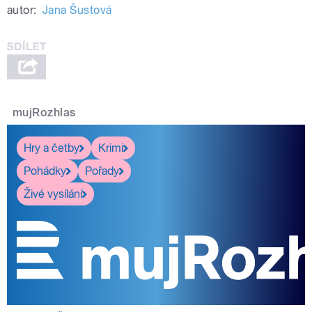
autor:
Jana Šustová
mujRozhlas
Hry a četby
Krimi
Pohádky
Pořady
Živé vysílání