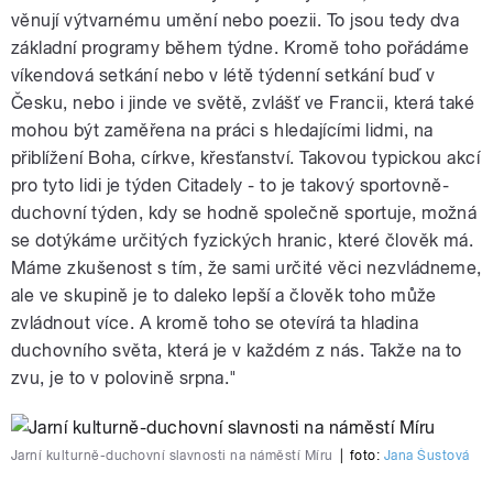
věnují výtvarnému umění nebo poezii. To jsou tedy dva
základní programy během týdne. Kromě toho pořádáme
víkendová setkání nebo v létě týdenní setkání buď v
Česku, nebo i jinde ve světě, zvlášť ve Francii, která také
mohou být zaměřena na práci s hledajícími lidmi, na
přiblížení Boha, církve, křesťanství. Takovou typickou akcí
pro tyto lidi je týden Citadely - to je takový sportovně-
duchovní týden, kdy se hodně společně sportuje, možná
se dotýkáme určitých fyzických hranic, které člověk má.
Máme zkušenost s tím, že sami určité věci nezvládneme,
ale ve skupině je to daleko lepší a člověk toho může
zvládnout více. A kromě toho se otevírá ta hladina
duchovního světa, která je v každém z nás. Takže na to
zvu, je to v polovině srpna."
Jarní kulturně-duchovní slavnosti na náměstí Míru
|
foto:
Jana Šustová