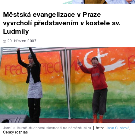
Městská evangelizace v Praze
vyvrcholí představením v kostele sv.
Ludmily
29. březen 2007
Jarní kulturně-duchovní slavnosti na náměstí Míru
|
foto:
Jana Šustová
,
Český rozhlas