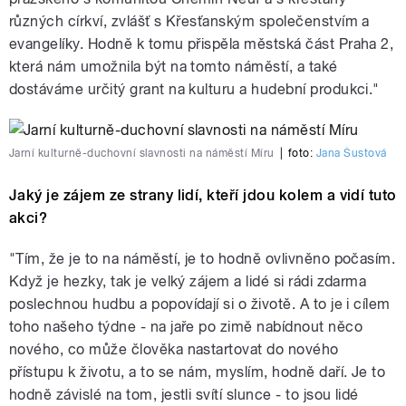
různých církví, zvlášť s Křesťanským společenstvím a
evangelíky. Hodně k tomu přispěla městská část Praha 2,
která nám umožnila být na tomto náměstí, a také
dostáváme určitý grant na kulturu a hudební produkci."
Jarní kulturně-duchovní slavnosti na náměstí Míru
|
foto:
Jana Šustová
Jaký je zájem ze strany lidí, kteří jdou kolem a vidí tuto
akci?
"Tím, že je to na náměstí, je to hodně ovlivněno počasím.
Když je hezky, tak je velký zájem a lidé si rádi zdarma
poslechnou hudbu a popovídají si o životě. A to je i cílem
toho našeho týdne - na jaře po zimě nabídnout něco
nového, co může člověka nastartovat do nového
přístupu k životu, a to se nám, myslím, hodně daří. Je to
hodně závislé na tom, jestli svítí slunce - to jsou lidé