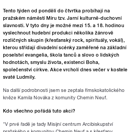
Tento týden od pondělí do čtvrtka probíhají na
pražském náměstí Míru tzv. Jarní kulturně-duchovní
slavnosti. V tyto dny je možné mezi 15. a 18. hodinou
vyslechnout hudební produkci několika žánrově
rozličných skupin (křesťanský rock, spirituály, vokál),
kterou střídají divadelní scénky zaměřené na základní
poselství evangelia, škola tanců a slovo o lidských
hodnotách, smyslu života, existenci Boha,
společenství církve. Akce vrcholí dnes večer v kostele
svaté Ludmily.
Na další podrobnosti jsem se zeptala římskokatolického
kněze Kamila Nováka z komunity Chemin Neuf.
Kdo všechno pořádá tuto akci?
"V prvé řadě je tady Misijní centrum Arcibiskupství
pražského s komunitou Chemin Neuf a s křesťany