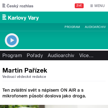
Přejít k hlavnímu obsahu
MENU
ŽIVĚ
PROGRAM
AUDIOARCHIV
Program
Pořady
Audioarchiv
Více
…
Martin Pařízek
Vedoucí vědecké redakce
Ten zvláštní svět s nápisem ON AIR a s
mikrofonem působí doslova jako droga.