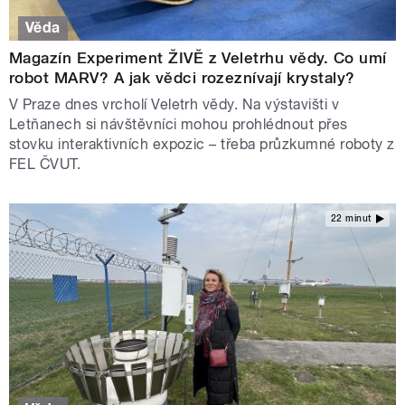
Věda
Magazín Experiment ŽIVĚ z Veletrhu vědy. Co umí
robot MARV? A jak vědci rozeznívají krystaly?
V Praze dnes vrcholí Veletrh vědy. Na výstavišti v
Letňanech si návštěvníci mohou prohlédnout přes
stovku interaktivních expozic – třeba průzkumné roboty z
FEL ČVUT.
22 minut