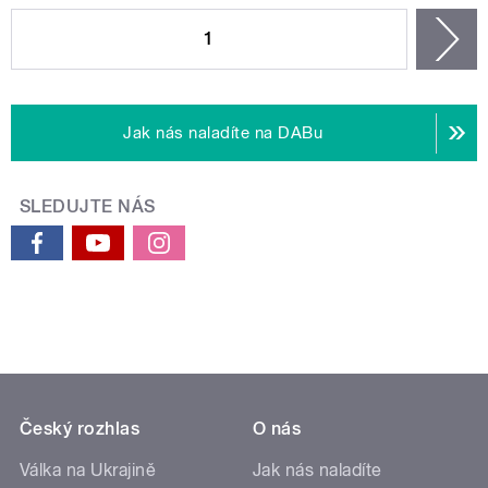
STRÁNKY
1
n
Jak nás naladíte na DABu
SLEDUJTE NÁS
Český rozhlas
O nás
Válka na Ukrajině
Jak nás naladíte