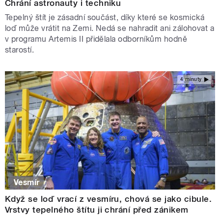
Chrání astronauty i techniku
Tepelný štít je zásadní součást, díky které se kosmická
loď může vrátit na Zemi. Nedá se nahradit ani zálohovat a
v programu Artemis II přidělala odborníkům hodně
starostí.
4 minuty
Vesmír
Když se loď vrací z vesmíru, chová se jako cibule.
Vrstvy tepelného štítu ji chrání před zánikem