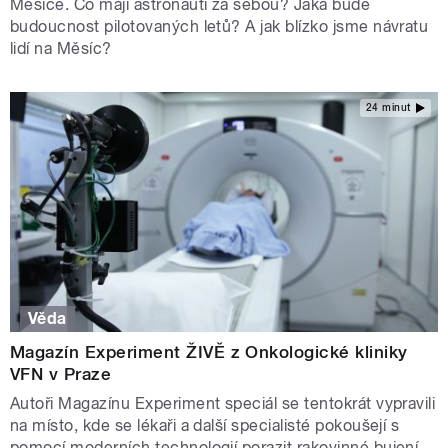
Měsíce. Co mají astronauti za sebou? Jaká bude
budoucnost pilotovaných letů? A jak blízko jsme návratu
lidí na Měsíc?
24 minut
Věda
Magazín Experiment ŽIVĚ z Onkologické kliniky
VFN v Praze
Autoři Magazínu Experiment speciál se tentokrát vypravili
na místo, kde se lékaři a další specialisté pokoušejí s
pomocí moderních technologií porazit rakovinné bujení.