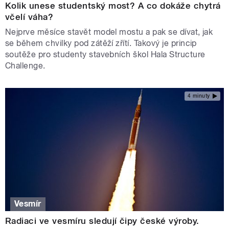
Kolik unese studentský most? A co dokáže chytrá
včelí váha?
Nejprve měsíce stavět model mostu a pak se dívat, jak
se během chvilky pod zátěží zřítí. Takový je princip
soutěže pro studenty stavebních škol Hala Structure
Challenge.
4 minuty
Vesmír
Radiaci ve vesmíru sledují čipy české výroby.