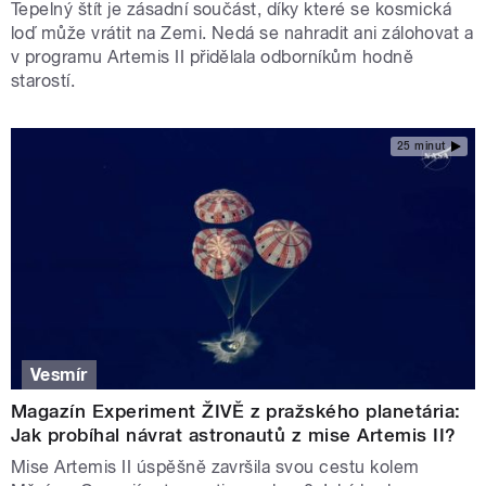
Tepelný štít je zásadní součást, díky které se kosmická
loď může vrátit na Zemi. Nedá se nahradit ani zálohovat a
v programu Artemis II přidělala odborníkům hodně
starostí.
25 minut
Vesmír
Magazín Experiment ŽIVĚ z pražského planetária:
Jak probíhal návrat astronautů z mise Artemis II?
Mise Artemis II úspěšně završila svou cestu kolem