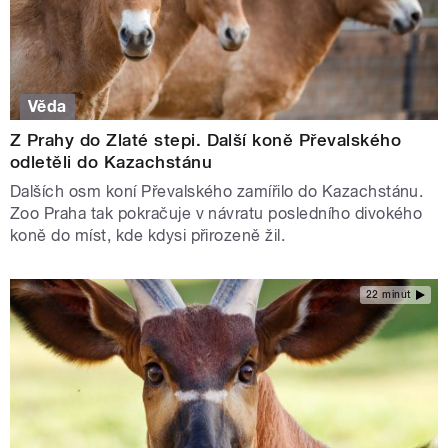
Věda
Z Prahy do Zlaté stepi. Další koně Převalského
odletěli do Kazachstánu
Dalších osm koní Převalského zamířilo do Kazachstánu.
Zoo Praha tak pokračuje v návratu posledního divokého
koně do míst, kde kdysi přirozeně žil.
22 minut