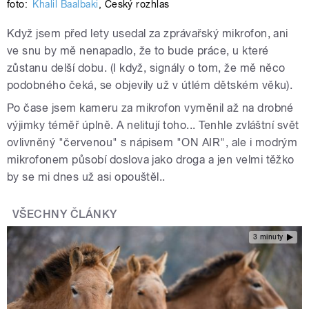
foto:
Khalil Baalbaki
,
Český rozhlas
Když jsem před lety usedal za zprávařský mikrofon, ani
ve snu by mě nenapadlo, že to bude práce, u které
zůstanu delší dobu. (I když, signály o tom, že mě něco
podobného čeká, se objevily už v útlém dětském věku).
Po čase jsem kameru za mikrofon vyměnil až na drobné
výjimky téměř úplně. A nelitují toho... Tenhle zvláštní svět
ovlivněný "červenou" s nápisem "ON AIR", ale i modrým
mikrofonem působí doslova jako droga a jen velmi těžko
by se mi dnes už asi opouštěl..
VŠECHNY ČLÁNKY
3 minuty