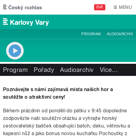
Přejít k hlavnímu obsahu
MENU
ŽIVĚ
PROGRAM
AUDIOARCHIV
Program
Pořady
Audioarchiv
Více
…
Poznávejte s námi zajímavá místa našich hor a
soutěžte o atraktivní ceny!
Během prázdnin od pondělí do pátku v 9:45 dopoledne
zodpovězte naši soutěžní otázku a vyhrajte horský
cestovatelský balíček obsahující batoh, deku, větrovku a
kapesní nůž a jako bonus novou kuchařku Pochoutky z