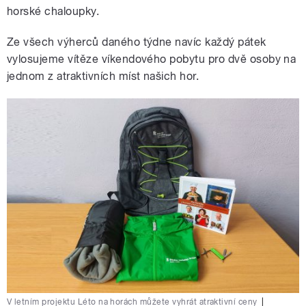
horské chaloupky.
Ze všech výherců daného týdne navíc každý pátek
vylosujeme vítěze víkendového pobytu pro dvě osoby na
jednom z atraktivních míst našich hor.
V letním projektu Léto na horách můžete vyhrát atraktivní ceny
|