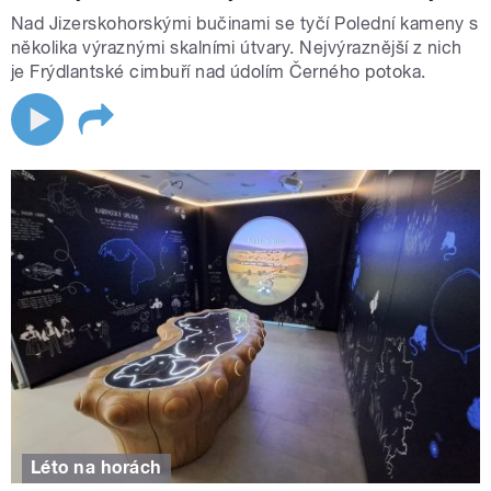
Nad Jizerskohorskými bučinami se tyčí Polední kameny s
několika výraznými skalními útvary. Nejvýraznější z nich
je Frýdlantské cimbuří nad údolím Černého potoka.
Léto na horách