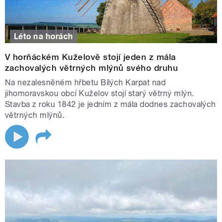
Léto na horách
V horňáckém Kuželově stojí jeden z mála
zachovalých větrných mlýnů svého druhu
Na nezalesněném hřbetu Bílých Karpat nad
jihomoravskou obcí Kuželov stojí starý větrný mlýn.
Stavba z roku 1842 je jedním z mála dodnes zachovalých
větrných mlýnů.