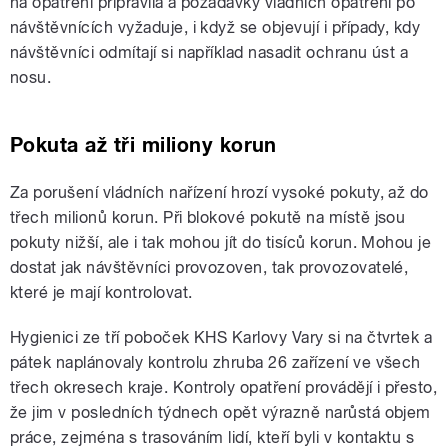
na opatření připravila a požadavky vládních opatření po
návštěvnících vyžaduje, i když se objevují i případy, kdy
návštěvníci odmítají si například nasadit ochranu úst a
nosu.
Pokuta až tři miliony korun
Za porušení vládních nařízení hrozí vysoké pokuty, až do
třech milionů korun. Při blokové pokutě na místě jsou
pokuty nižší, ale i tak mohou jít do tisíců korun. Mohou je
dostat jak návštěvníci provozoven, tak provozovatelé,
které je mají kontrolovat.
Hygienici ze tří poboček KHS Karlovy Vary si na čtvrtek a
pátek naplánovaly kontrolu zhruba 26 zařízení ve všech
třech okresech kraje. Kontroly opatření provádějí i přesto,
že jim v posledních týdnech opět výrazně narůstá objem
práce, zejména s trasováním lidí, kteří byli v kontaktu s