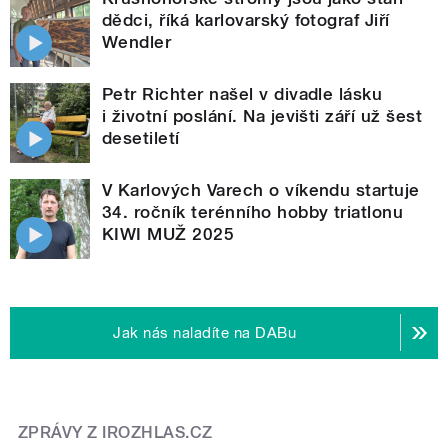
dědci, říká karlovarský fotograf Jiří
Wendler
Petr Richter našel v divadle lásku
i životní poslání. Na jevišti září už šest
desetiletí
V Karlových Varech o víkendu startuje
34. ročník terénního hobby triatlonu
KIWI MUŽ 2025
Jak nás naladíte na DABu
ZPRÁVY Z IROZHLAS.CZ