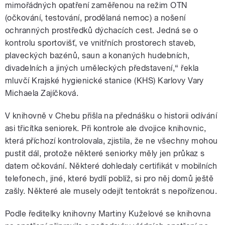
mimořádných opatření zaměřenou na režim OTN
(očkování, testování, prodělaná nemoc) a nošení
ochranných prostředků dýchacích cest. Jedná se o
kontrolu sportovišť, ve vnitřních prostorech staveb,
plaveckých bazénů, saun a konaných hudebních,
divadelních a jiných uměleckých představení,“ řekla
mluvčí Krajské hygienické stanice (KHS) Karlovy Vary
Michaela Zajíčková.
V knihovně v Chebu přišla na přednášku o historii odívání
asi třicítka seniorek. Při kontrole ale dvojice knihovnic,
která příchozí kontrolovala, zjistila, že ne všechny mohou
pustit dál, protože některé seniorky měly jen průkaz s
datem očkování. Některé dohledaly certifikát v mobilních
telefonech, jiné, které bydlí poblíž, si pro něj domů ještě
zašly. Některé ale musely odejít tentokrát s nepořízenou.
Podle ředitelky knihovny Martiny Kuželové se knihovna