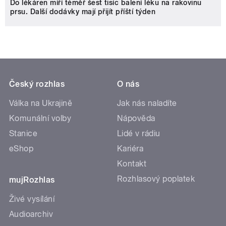
Do lékáren míří téměř šest tisíc balení léku na rakovinu
prsu. Další dodávky mají přijít příští týden
Český rozhlas
O nás
Válka na Ukrajině
Jak nás naladíte
Komunální volby
Nápověda
Stanice
Lidé v rádiu
eShop
Kariéra
Kontakt
Rozhlasový poplatek
mujRozhlas
Živé vysílání
Audioarchiv