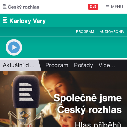
Přejít k hlavnímu obsahu
MENU
ŽIVĚ
PROGRAM
AUDIOARCHIV
Aktuální dění
Program
Pořady
Více
…