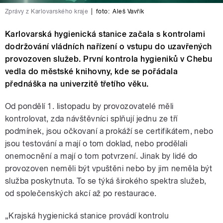
Zprávy z Karlovarského kraje
|
foto:
Aleš Vavřík
Karlovarská hygienická stanice začala s kontrolami
dodržování vládních nařízení o vstupu do uzavřených
provozoven služeb. První kontrola hygieniků v Chebu
vedla do městské knihovny, kde se pořádala
přednáška na univerzitě třetího věku.
Od pondělí 1. listopadu by provozovatelé měli
kontrolovat, zda návštěvníci splňují jednu ze tří
podmínek, jsou očkovaní a prokáží se certifikátem, nebo
jsou testování a mají o tom doklad, nebo prodělali
onemocnění a mají o tom potvrzení. Jinak by lidé do
provozoven neměli být vpuštěni nebo by jim neměla být
služba poskytnuta. To se týká širokého spektra služeb,
od společenských akcí až po restaurace.
„Krajská hygienická stanice provádí kontrolu