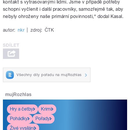
kontakt s vytrasovanými lidmi. Jsme v případě potřeby
schopni vyčlenit i další pracovníky, samozřejmě tak, aby
nebyly ohroženy naše primární povinnosti,“ dodal Kasal.
autor:
nkr
|
zdroj:
ČTK
Všechny díly pořadu na mujRozhlas
mujRozhlas
Hry a četby
Krimi
Pohádky
Pořady
Živé vysílání