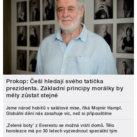
Prokop: Češi hledají svého tatíčka
prezidenta. Základní principy morálky by
měly zůstat stejné
Jsme národ hobitů v salátové míse, říká Mojmír Hampl.
Globální dění nás zasahuje víc, než si připouštíme
‚Zelené boty‘ z Everestu se možná vrátí domů. Tělo
horolezce má po 30 letech vyzvednout speciální tým