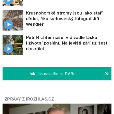
Krušnohorské stromy jsou jako staří
dědci, říká karlovarský fotograf Jiří
Wendler
Petr Richter našel v divadle lásku
i životní poslání. Na jevišti září už šest
desetiletí
Jak nás naladíte na DABu
ZPRÁVY Z IROZHLAS.CZ