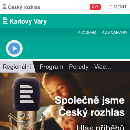
Přejít k hlavnímu obsahu
MENU
ŽIVĚ
PROGRAM
AUDIOARCHIV
Regionální
Program
Pořady
Více
…