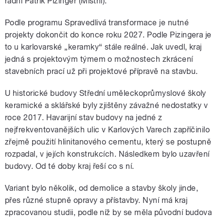
radní Patrik Pizinger (Místní).
Podle programu Spravedlivá transformace je nutné
projekty dokončit do konce roku 2027. Podle Pizingera je
to u karlovarské „keramky“ stále reálné. Jak uvedl, kraj
jedná s projektovým týmem o možnostech zkrácení
stavebních prací už při projektové přípravě na stavbu.
U historické budovy Střední uměleckoprůmyslové školy
keramické a sklářské byly zjištěny závažné nedostatky v
roce 2017. Havarijní stav budovy na jedné z
nejfrekventovanějších ulic v Karlových Varech zapříčinilo
zřejmě použití hlinitanového cementu, který se postupně
rozpadal, v jejích konstrukcích. Následkem bylo uzavření
budovy. Od té doby kraj řeší co s ní.
Variant bylo několik, od demolice a stavby školy jinde,
přes různé stupně opravy a přístavby. Nyní má kraj
zpracovanou studii, podle níž by se měla původní budova