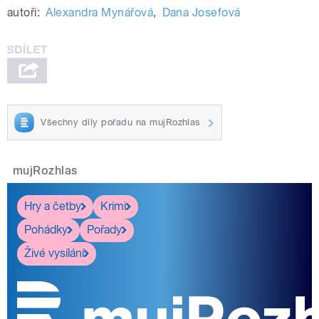
autoři:
Alexandra Mynářová
,
Dana Josefová
Všechny díly pořadu na mujRozhlas
mujRozhlas
Hry a četby
Krimi
Pohádky
Pořady
Živé vysílání