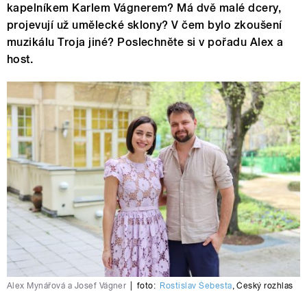
kapelníkem Karlem Vágnerem? Má dvě malé dcery,
projevují už umělecké sklony? V čem bylo zkoušení
muzikálu Troja jiné? Poslechněte si v pořadu Alex a
host.
Alex Mynářová a Josef Vágner
|
foto:
Rostislav Šebesta
,
Český rozhlas