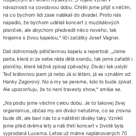
návaznosti na covidovou dobu. Chtěli jsme přijít s něčím,
na co bychom lidi zase nalákali do divadel. Proto nás
napadlo, že bychom udělali koncert z muzikálových
písniček, ale abychom předvedli něco nového, tak
hrajeme s živou kapelou,“ líčí začátky Josef Vágner.
Dali dohromady pětičlennou kapelu a repertoár. „Jsme
parta, která si ze sebe ráda dělá srandu, tak jsme zařadili i
písničky, které běžně zpívají zpěvačky. Diváci tak uslyší
Teď královnou jsem já nebo Já si létám, já se vznáším od
Hanky Zagorový. No a my se pereme, kdo to bude zpívat.
Ale upozorňuju, že to není travesty show,“ směje se.
„Na pódiu jsme všichni celou dobu. Je to takovej živej
organismus, občas my ani diváci netušíme, co se zrovna
bude dít, ale baví nás to a naštěstí diváky taky. Vznikli
jsme před dvěma lety a náš třetí koncert v životě byla
vyprodaná Lucerna. Letos už máme naplánovaných 70