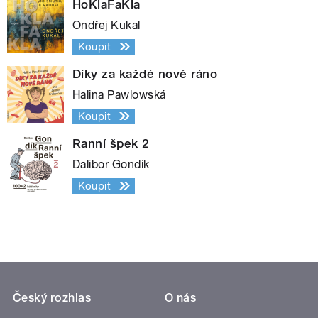
HoKlaFaKla
Ondřej Kukal
Koupit
Díky za každé nové ráno
Halina Pawlowská
Koupit
Ranní špek 2
Dalibor Gondík
Koupit
Český rozhlas
O nás