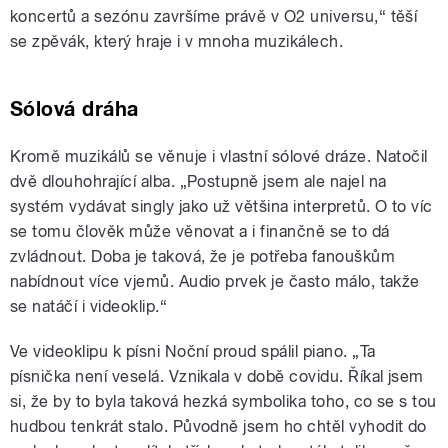
koncertů a sezónu završíme právě v O2 universu,“ těší
se zpěvák, který hraje i v mnoha muzikálech.
Sólová dráha
Kromě muzikálů se věnuje i vlastní sólové dráze. Natočil
dvě dlouhohrající alba. „Postupně jsem ale najel na
systém vydávat singly jako už většina interpretů. O to víc
se tomu člověk může věnovat a i finančně se to dá
zvládnout. Doba je taková, že je potřeba fanouškům
nabídnout více vjemů. Audio prvek je často málo, takže
se natáčí i videoklip.“
Ve videoklipu k písni Noční proud spálil piano. „Ta
písnička není veselá. Vznikala v době covidu. Říkal jsem
si, že by to byla taková hezká symbolika toho, co se s tou
hudbou tenkrát stalo. Původně jsem ho chtěl vyhodit do