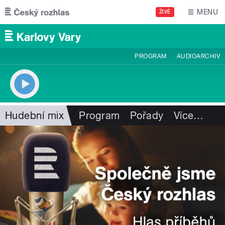
Přejít k hlavnímu obsahu
MENU
ŽIVĚ
PROGRAM
AUDIOARCHIV
Hudební mix
Program
Pořady
Více
…