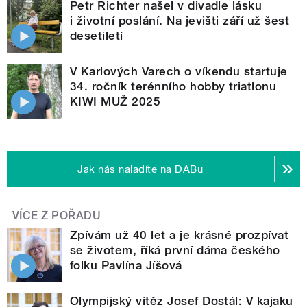
Petr Richter našel v divadle lásku
i životní poslání. Na jevišti září už šest
desetiletí
V Karlových Varech o víkendu startuje
34. ročník terénního hobby triatlonu
KIWI MUŽ 2025
Jak nás naladíte na DABu
VÍCE Z POŘADU
Zpívám už 40 let a je krásné prozpívat
se životem, říká první dáma českého
folku Pavlína Jíšová
Olympijský vítěz Josef Dostál: V kajaku