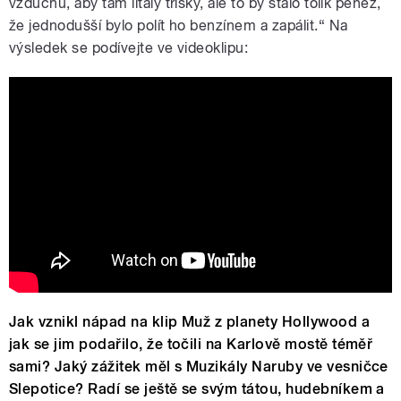
vzduchu, aby tam lítaly třísky, ale to by stálo tolik peněz,
že jednodušší bylo polít ho benzínem a zapálit.“ Na
výsledek se podívejte ve videoklipu:
JOSEF VÁGNER - Noční proud
Jak vznikl nápad na klip Muž z planety Hollywood a
jak se jim podařilo, že točili na Karlově mostě téměř
sami? Jaký zážitek měl s Muzikály Naruby ve vesničce
Slepotice? Radí se ještě se svým tátou, hudebníkem a