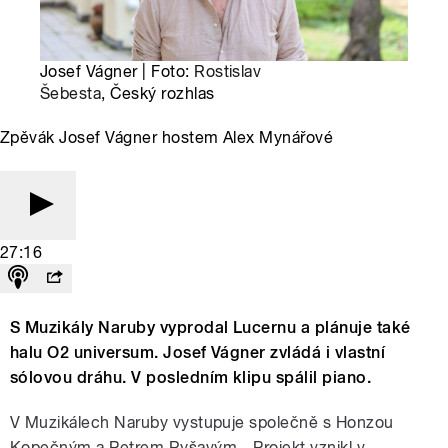
Josef Vágner | Foto:
Rostislav
Šebesta
, Český rozhlas
Zpěvák Josef Vágner hostem Alex Mynářové
27:16
S Muzikály Naruby vyprodal Lucernu a plánuje také
halu O2 universum. Josef Vágner zvládá i vlastní
sólovou dráhu. V posledním klipu spálil piano.
V Muzikálech Naruby vystupuje společně s Honzou
Kopečným a Petrem Ryšavým. „Projekt vznikl v