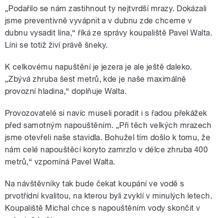
„Podařilo se nám zastihnout ty nejtvrdší mrazy. Dokázali
jsme preventivně vyvápnit a v dubnu zde chceme v
dubnu vysadit lína,“ říká ze správy koupaliště Pavel Walta.
Líni se totiž živí právě šneky.
K celkovému napuštění je jezera je ale ještě daleko.
„Zbývá zhruba šest metrů, kde je naše maximálně
provozní hladina,“ doplňuje Walta.
Provozovatelé si navíc museli poradit i s řadou překážek
před samotným napouštěním. „Při těch velkých mrazech
jsme otevřeli naše stavidla. Bohužel tím došlo k tomu, že
nám celé napouštěcí koryto zamrzlo v délce zhruba 400
metrů,“ vzpomíná Pavel Walta.
Na návštěvníky tak bude čekat koupání ve vodě s
prvotřídní kvalitou, na kterou byli zvyklí v minulých letech.
Koupaliště Michal chce s napouštěním vody skončit v