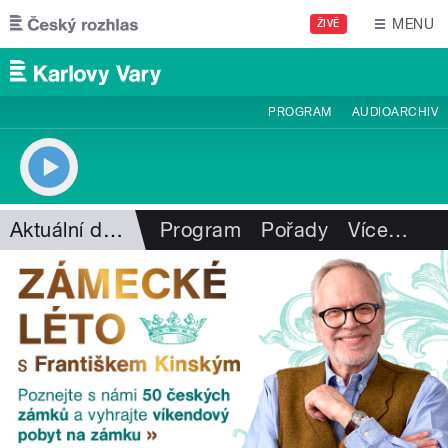
Přejít k hlavnímu obsahu
MENU
ŽIVĚ
PROGRAM
AUDIOARCHIV
Aktuální dění
Program
Pořady
Více
…