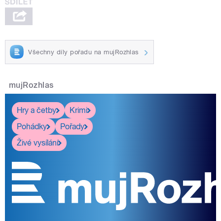
Všechny díly pořadu na mujRozhlas
mujRozhlas
Hry a četby
Krimi
Pohádky
Pořady
Živé vysílání