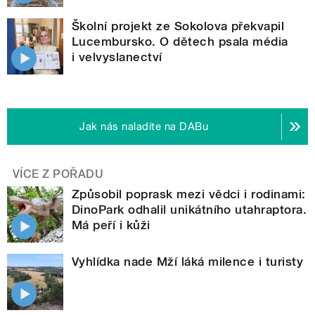
Školní projekt ze Sokolova překvapil
Lucembursko. O dětech psala média
i velvyslanectví
Jak nás naladíte na DABu
VÍCE Z POŘADU
Způsobil poprask mezi vědci i rodinami:
DinoPark odhalil unikátního utahraptora.
Má peří i kůži
Vyhlídka nade Mží láká milence i turisty