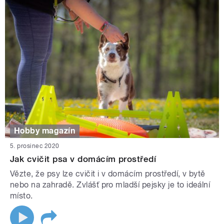
Hobby magazín
5. prosinec 2020
Jak cvičit psa v domácím prostředí
Vězte, že psy lze cvičit i v domácím prostředí, v bytě
nebo na zahradě. Zvlášť pro mladší pejsky je to ideální
místo.