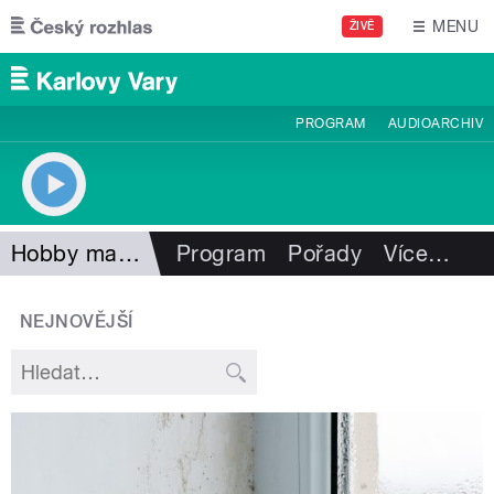
Přejít k hlavnímu obsahu
MENU
ŽIVĚ
PROGRAM
AUDIOARCHIV
Hobby magazín
Program
Pořady
Více
…
NEJNOVĚJŠÍ