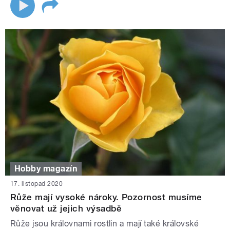
Hobby magazín
17. listopad 2020
Růže mají vysoké nároky. Pozornost musíme
věnovat už jejich výsadbě
Růže jsou královnami rostlin a mají také královské