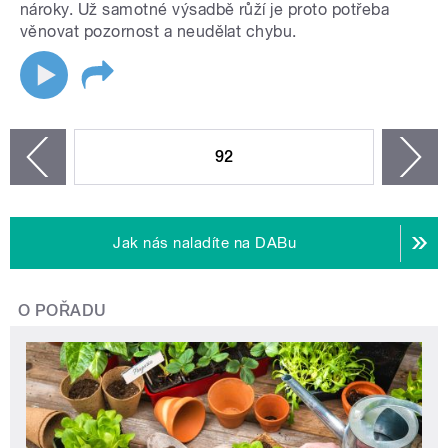
nároky. Už samotné výsadbě růží je proto potřeba
věnovat pozornost a neudělat chybu.
STRÁNKY
92
n
zí
Jak nás naladíte na DABu
O POŘADU