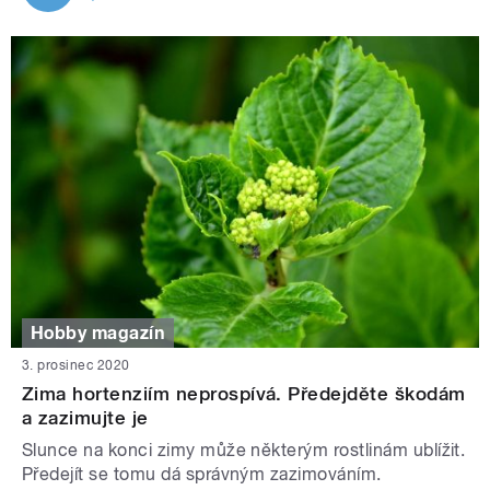
Hobby magazín
3. prosinec 2020
Zima hortenziím neprospívá. Předejděte škodám
a zazimujte je
Slunce na konci zimy může některým rostlinám ublížit.
Předejít se tomu dá správným zazimováním.