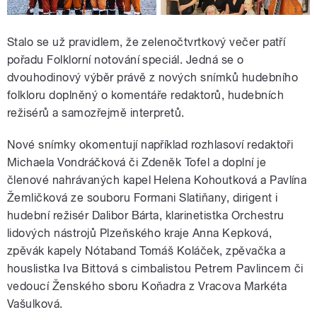
Stalo se už pravidlem, že zelenočtvrtkový večer patří
pořadu Folklorní notování speciál. Jedná se o
dvouhodinový výběr právě z nových snímků hudebního
folkloru doplněný o komentáře redaktorů, hudebních
režisérů a samozřejmě interpretů.
Nové snímky okomentují například rozhlasoví redaktoři
Michaela Vondráčková či Zdeněk Tofel a doplní je
členové nahrávaných kapel Helena Kohoutková a Pavlína
Žemličková ze souboru Formani Slatiňany, dirigent i
hudební režisér Dalibor Bárta, klarinetistka Orchestru
lidových nástrojů Plzeňského kraje Anna Kepková,
zpěvák kapely Nótaband Tomáš Koláček, zpěvačka a
houslistka Iva Bittová s cimbalistou Petrem Pavlincem či
vedoucí Ženského sboru Koňadra z Vracova Markéta
Vašulková.