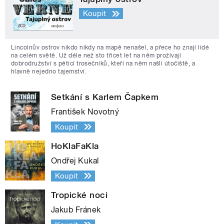
Koupit
Lincolnův ostrov nikdo nikdy na mapě nenašel, a přece ho znají lidé
na celém světě. Už déle než sto třicet let na něm prožívají
dobrodružství s pěticí trosečníků, kteří na něm našli útočiště, a
hlavně nejedno tajemství.
Setkání s Karlem Čapkem
František Novotný
Koupit
HoKlaFaKla
Ondřej Kukal
Koupit
Tropické noci
Jakub Fránek