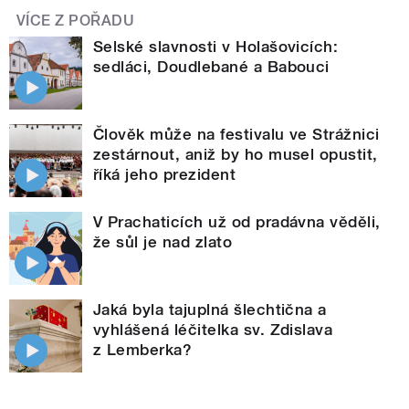
VÍCE Z POŘADU
Selské slavnosti v Holašovicích:
sedláci, Doudlebané a Babouci
Člověk může na festivalu ve Strážnici
zestárnout, aniž by ho musel opustit,
říká jeho prezident
V Prachaticích už od pradávna věděli,
že sůl je nad zlato
Jaká byla tajuplná šlechtična a
vyhlášená léčitelka sv. Zdislava
z Lemberka?