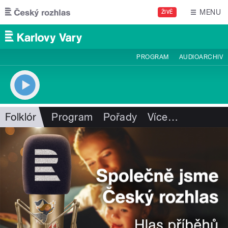
Přejít k hlavnímu obsahu
MENU
ŽIVĚ
PROGRAM
AUDIOARCHIV
Folklór
Program
Pořady
Více
…