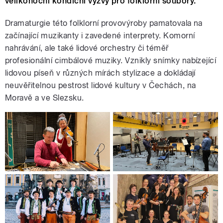
velikonoční kondiční výzvy pro folklorní soubory.
Dramaturgie této folklorní provovýroby pamatovala na
začínající muzikanty i zavedené interprety. Komorní
nahrávání, ale také lidové orchestry či téměř
profesionální cimbálové muziky. Vznikly snímky nabízející
lidovou píseň v různých mírách stylizace a dokládají
neuvěřitelnou pestrost lidové kultury v Čechách, na
Moravě a ve Slezsku.