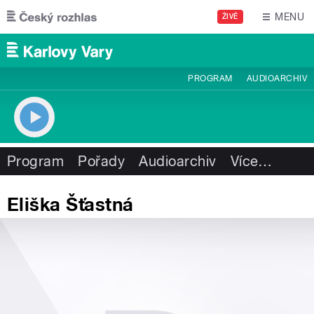
Přejít k hlavnímu obsahu
MENU
ŽIVĚ
PROGRAM
AUDIOARCHIV
Program
Pořady
Audioarchiv
Více
…
Eliška Šťastná