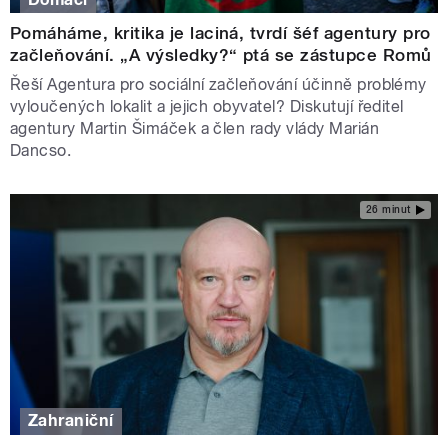
Pomáháme, kritika je laciná, tvrdí šéf agentury pro
začleňování. „A výsledky?“ ptá se zástupce Romů
Řeší Agentura pro sociální začleňování účinně problémy
vyloučených lokalit a jejich obyvatel? Diskutují ředitel
agentury Martin Šimáček a člen rady vlády Marián
Dancso.
26 minut
Zahraniční