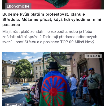
Ekonomické
Budeme kvůli platům protestovat, plánuje
Středula. Můžeme přidat, když lidi vyhodíme, míní
poslanec
Má jít růst platů ze státního rozpočtu, nebo je třeba
zeštíhlit státní správu? Diskutují předseda odborových
svazů Josef Středula a poslanec TOP 09 Miloš Nový.
26 minut
Domácí