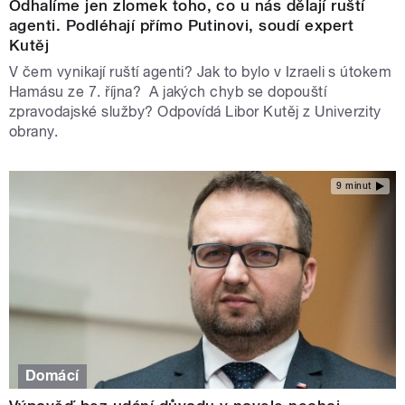
Odhalíme jen zlomek toho, co u nás dělají ruští
agenti. Podléhají přímo Putinovi, soudí expert
Kutěj
V čem vynikají ruští agenti? Jak to bylo v Izraeli s útokem
Hamásu ze 7. října? A jakých chyb se dopouští
zpravodajské služby? Odpovídá Libor Kutěj z Univerzity
obrany.
9 minut
Domácí