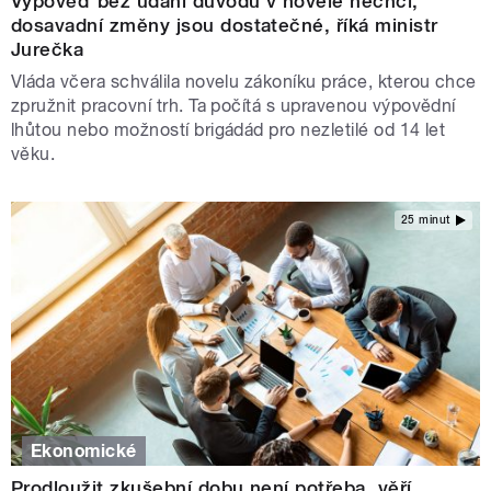
Výpověď bez udání důvodu v novele nechci,
dosavadní změny jsou dostatečné, říká ministr
Jurečka
Vláda včera schválila novelu zákoníku práce, kterou chce
zpružnit pracovní trh. Ta počítá s upravenou výpovědní
lhůtou nebo možností brigádád pro nezletilé od 14 let
věku.
25 minut
Ekonomické
Prodloužit zkušební dobu není potřeba, věří