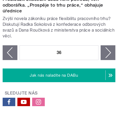
odborářka. „Prospěje to trhu práce,“ obhajuje
úřednice
Zvýší novela zákoníku práce flexibilitu pracovního trhu?
Diskutují Radka Sokolová z konfederace odborových
svazů a Dana Roučková z ministerstva práce a sociálních
věcí.
STRÁNKY
36
n
zí
Jak nás naladíte na DABu
SLEDUJTE NÁS