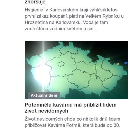
zhoršuje
Hygienici v Karlovarském kraji vyhlásili letos
první zákaz koupání, platí na Velkém Rybníku u
Hroznětína na Karlovarsku. Voda je tam
znečištěna vodním květem a sini...
Aktuální dění
Potemnělá kavárna má přiblížit lidem
život nevidomých
Život nevidomých chce po několik dnů lidem
přibližovat Kavárna Potmě, která bude od 30.