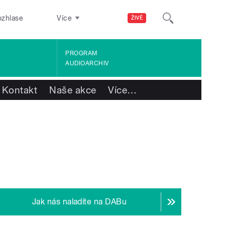
ozhlase
Více
ŽIVĚ
PROGRAM
AUDIOARCHIV
Kontakt
Naše akce
Více
…
Jak nás naladíte na DABu