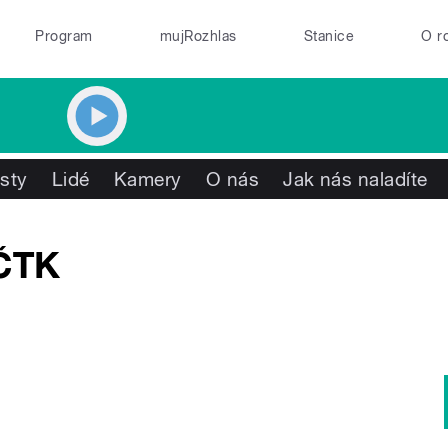
Program
mujRozhlas
Stanice
O r
isty
Lidé
Kamery
O nás
Jak nás naladíte
ČTK