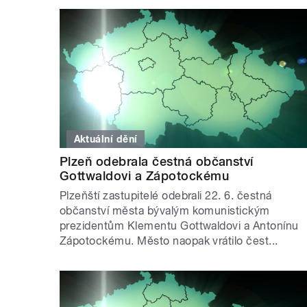
Aktuální dění
Plzeň odebrala čestná občanství
Gottwaldovi a Zápotockému
Plzeňští zastupitelé odebrali 22. 6. čestná
občanství města bývalým komunistickým
prezidentům Klementu Gottwaldovi a Antonínu
Zápotockému. Město naopak vrátilo čest...