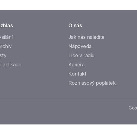
zhlas
O nás
ysílání
Jak nás naladíte
rchiv
Nápověda
sty
Lidé v rádiu
í aplikace
Kariéra
Kontakt
Rozhlasový poplatek
Coo