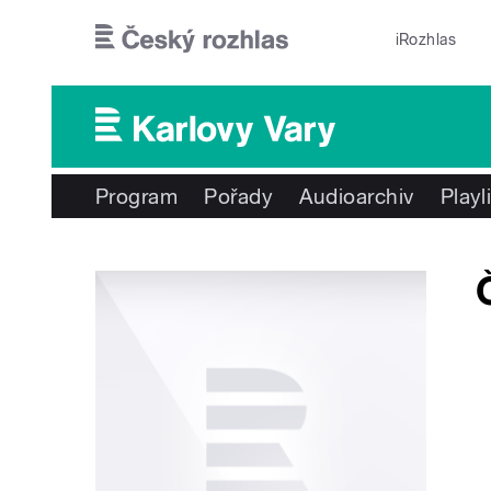
Přejít k hlavnímu obsahu
iRozhlas
Program
Pořady
Audioarchiv
Playl