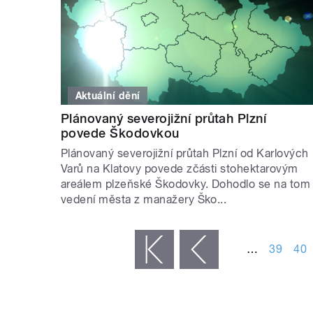
Aktuální dění
Plánovaný severojižní průtah Plzní
povede Škodovkou
Plánovaný severojižní průtah Plzní od Karlových
Varů na Klatovy povede zčásti stohektarovým
areálem plzeňské Škodovky. Dohodlo se na tom
vedení města z manažery Ško...
STRÁNKY
…
39
40
« první
‹ předchozí