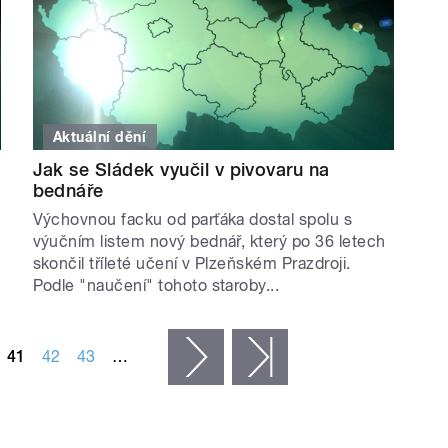
Aktuální dění
Jak se Sládek vyučil v pivovaru na
bednáře
Výchovnou facku od parťáka dostal spolu s
výučním listem nový bednář, který po 36 letech
skončil tříleté učení v Plzeňském Prazdroji.
Podle "naučení" tohoto staroby...
41
42
43
…
následující ›
poslední »