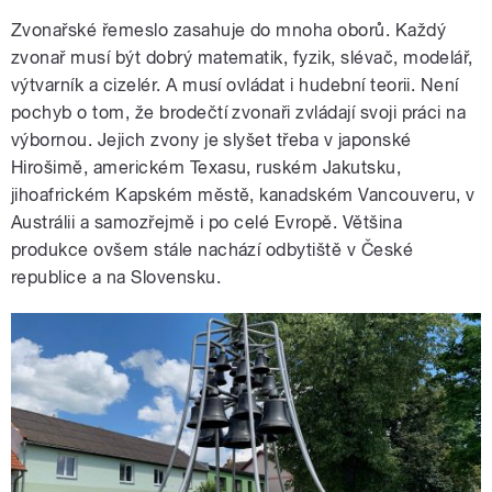
Zvonařské řemeslo zasahuje do mnoha oborů. Každý
zvonař musí být dobrý matematik, fyzik, slévač, modelář,
výtvarník a cizelér. A musí ovládat i hudební teorii. Není
pochyb o tom, že brodečtí zvonaři zvládají svoji práci na
výbornou. Jejich zvony je slyšet třeba v japonské
Hirošimě, americkém Texasu, ruském Jakutsku,
jihoafrickém Kapském městě, kanadském Vancouveru, v
Austrálii a samozřejmě i po celé Evropě. Většina
produkce ovšem stále nachází odbytiště v České
republice a na Slovensku.