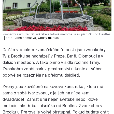
Zvonkohra umí zahrát světské a lidové melodie, ale i písničku od Beatles
|
foto:
Jana Zemková
,
Český rozhlas
Dalším vrcholem zvonařského řemesla jsou zvonkohry.
Ty z Brodku se nacházejí v Praze, Brně, Olomouci a v
dalších městech. A také přímo v sídle rodinné firmy.
Zvonkohra zdobí park v prostranství u kostela. Vůbec
poprvé se rozezněla na přelomu tisíciletí.
Zvony jsou zavěšené na kovové konstrukci, která má
sama o sobě tvar zvonu, a je jich na ní celkem
dvaadvacet. Zahrát umí nejen světské nebo lidové
melodie, ale třeba i písničku od Beatles. Zvonkohra v
Brodku u Přerova je volně přístupná. Pokud budete chtít