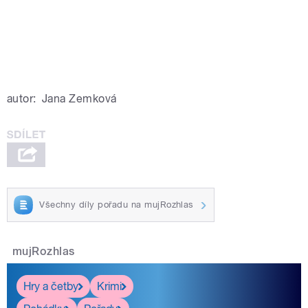
autor:
Jana Zemková
Všechny díly pořadu na mujRozhlas
mujRozhlas
Hry a četby
Krimi