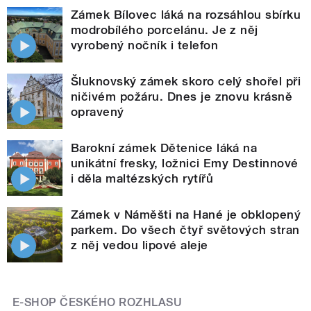
Zámek Bílovec láká na rozsáhlou sbírku
modrobílého porcelánu. Je z něj
vyrobený nočník i telefon
Šluknovský zámek skoro celý shořel při
ničivém požáru. Dnes je znovu krásně
opravený
Barokní zámek Dětenice láká na
unikátní fresky, ložnici Emy Destinnové
i děla maltézských rytířů
Zámek v Náměšti na Hané je obklopený
parkem. Do všech čtyř světových stran
z něj vedou lipové aleje
E-SHOP ČESKÉHO ROZHLASU