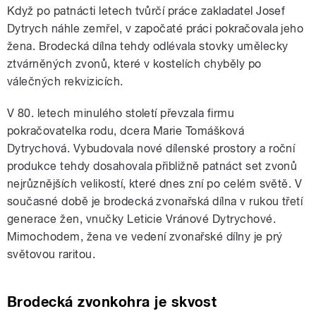
Když po patnácti letech tvůrčí práce zakladatel Josef
Dytrych náhle zemřel, v započaté práci pokračovala jeho
žena. Brodecká dílna tehdy odlévala stovky umělecky
ztvárněných zvonů, které v kostelích chyběly po
válečných rekvizicích.
V 80. letech minulého století převzala firmu
pokračovatelka rodu, dcera Marie Tomášková
Dytrychová. Vybudovala nové dílenské prostory a roční
produkce tehdy dosahovala přibližně patnáct set zvonů
nejrůznějších velikostí, které dnes zní po celém světě. V
současné době je brodecká zvonařská dílna v rukou třetí
generace žen, vnučky Leticie Vránové Dytrychové.
Mimochodem, žena ve vedení zvonařské dílny je prý
světovou raritou.
Brodecká zvonkohra je skvost