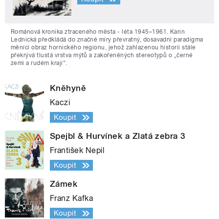
Románová kronika ztraceného města - léta 1945–1961. Karin
Lednická předkládá do značné míry převratný, dosavadní paradigma
měnící obraz hornického regionu, jehož zahlazenou historii stále
překrývá tlustá vrstva mýtů a zakořeněných stereotypů o „černé
zemi a rudém kraji“.
Kněhyně
Kaczi
Koupit
Spejbl & Hurvínek a Zlatá zebra 3
František Nepil
Koupit
Zámek
Franz Kafka
Koupit