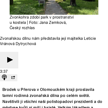
Zvonkohra zdobí park v prostranství
u kostela | Foto: Jana Zemková,
Český rozhlas
Zvonařskou dílnu nám představila její majitelka Leticie
Vránová Dytrychová
3:37
Brodek u Přerova v Olomouckém kraji proslavila
tamní rodinná zvonařská dílna po celém světě.
Navštívili ji všichni naši polistopadoví prezidenti a do
městyse kvůli ní míří i turisté. Velkým lákadlem a