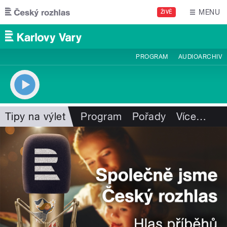
Přejít k hlavnímu obsahu
MENU
ŽIVĚ
PROGRAM
AUDIOARCHIV
Tipy na výlet
Program
Pořady
Více
…