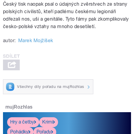
Český tisk naopak psal o údajných zvěrstvech ze strany
polských civilistů, kteří padlému českému legionáři
odřezali nos, uši a genitálie. Tyto fámy pak zkomplikovaly
česko-polské vztahy na mnoho desetiletí.
autor:
Marek Mojžíšek
Všechny díly pořadu na mujRozhlas
mujRozhlas
Hry a četby
Krimi
Pohádky
Pořady