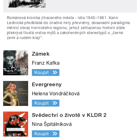
Románová kronika ztraceného města - léta 1945–1961. Karin
Lednická předkládá do značné míry převratný, dosavadní paradigma
měnící obraz hornického regionu, jehož zahlazenou historii stále
překrývá tlustá vrstva mýtů a zakořeněných stereotypů o „černé
zemi a rudém kraji“.
Zámek
Franz Kafka
Koupit
Evergreeny
Helena Vondráčková
Koupit
Svědectví o životě v KLDR 2
Nina Špitálníková
Koupit