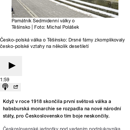
Památník Sedmidenní války o
Těšínsko | Foto: Michal Polášek
Česko-polská válka o Těšínsko: Drsné fámy zkomplikovaly
česko-polské vztahy na několik desetiletí
1:59
Když v roce 1918 skončila první světová válka a
habsburská monarchie se rozpadla na nové národní
státy, pro Československo tím boje neskončily.
Československé jednotky pod vedením podplukovníka