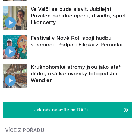
Ve Valči se bude slavit. Jubilejní
Povaleč nabídne operu, divadlo, sport
i koncerty
Festival v Nové Roli spojí hudbu
s pomocí. Podpoří Filípka z Perninku
Krušnohorské stromy jsou jako staří
dědci, říká karlovarský fotograf Jiří
Wendler
Jak nás naladíte na DABu
VÍCE Z POŘADU