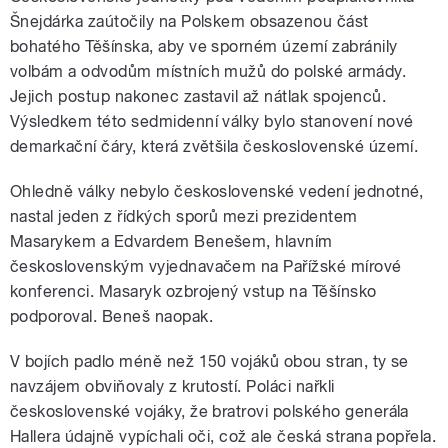
Šnejdárka zaútočily na Polskem obsazenou část
bohatého Těšínska, aby ve sporném území zabránily
volbám a odvodům místních mužů do polské armády.
Jejich postup nakonec zastavil až nátlak spojenců.
Výsledkem této sedmidenní války bylo stanovení nové
demarkační čáry, která zvětšila československé území.
Ohledně války nebylo československé vedení jednotné,
nastal jeden z řídkých sporů mezi prezidentem
Masarykem a Edvardem Benešem, hlavním
československým vyjednavačem na Pařížské mírové
konferenci. Masaryk ozbrojený vstup na Těšínsko
podporoval. Beneš naopak.
V bojích padlo méně než 150 vojáků obou stran, ty se
navzájem obviňovaly z krutostí. Poláci nařkli
československé vojáky, že bratrovi polského generála
Hallera údajně vypíchali oči, což ale česká strana popřela.