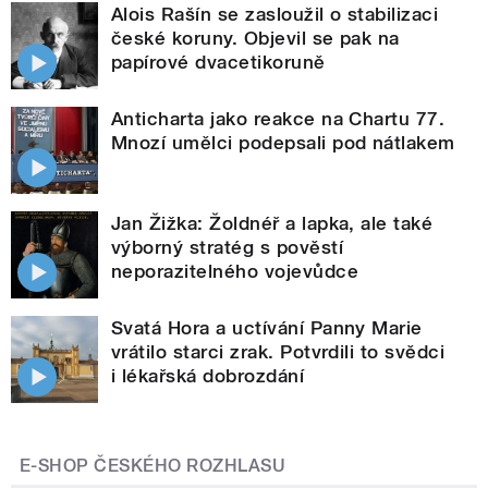
Alois Rašín se zasloužil o stabilizaci
české koruny. Objevil se pak na
papírové dvacetikoruně
Anticharta jako reakce na Chartu 77.
Mnozí umělci podepsali pod nátlakem
Jan Žižka: Žoldnéř a lapka, ale také
výborný stratég s pověstí
neporazitelného vojevůdce
Svatá Hora a uctívání Panny Marie
vrátilo starci zrak. Potvrdili to svědci
i lékařská dobrozdání
E-SHOP ČESKÉHO ROZHLASU