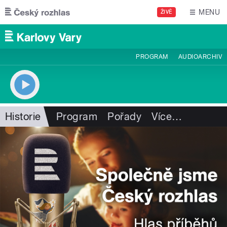
Přejít k hlavnímu obsahu
MENU
ŽIVĚ
PROGRAM
AUDIOARCHIV
Historie
Program
Pořady
Více
…