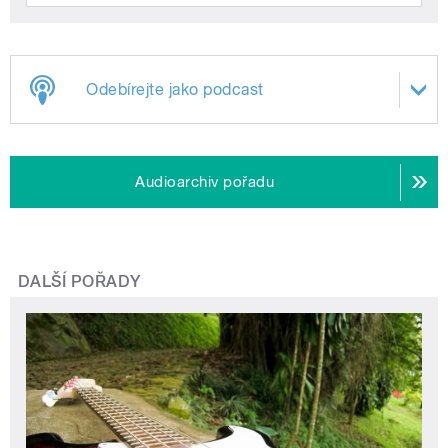
Odebírejte jako podcast
Audioarchiv pořadu
DALŠÍ POŘADY