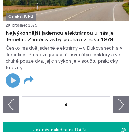
Česká NEJ
29. prosinec 2025
Nejvýkonnější jadernou elektrárnou u nás je
Temelín. Záměr stavby pochází z roku 1979
Česko má dvě jaderné elektrárny – v Dukovanech a v
Temelíně. Přestože jsou v té první čtyři reaktory a ve
druhé pouze dva, jejich výkon je v součtu prakticky
totožný.
STRÁNKY
9
n
zí
Jak nás naladíte na DABu