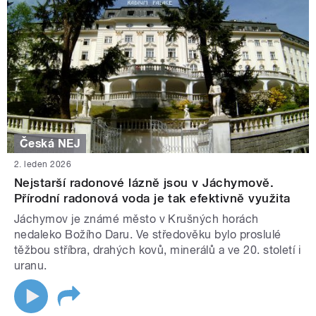
Česká NEJ
2. leden 2026
Nejstarší radonové lázně jsou v Jáchymově.
Přírodní radonová voda je tak efektivně využita
Jáchymov je známé město v Krušných horách
nedaleko Božího Daru. Ve středověku bylo proslulé
těžbou stříbra, drahých kovů, minerálů a ve 20. století i
uranu.