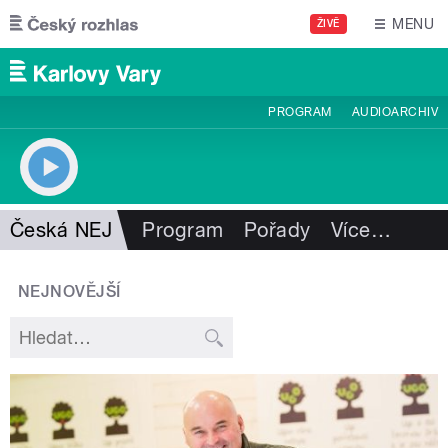
Přejít k hlavnímu obsahu
MENU
ŽIVĚ
PROGRAM
AUDIOARCHIV
Česká NEJ
Program
Pořady
Více
…
NEJNOVĚJŠÍ