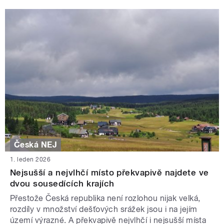
Česká NEJ
1. leden 2026
Nejsušší a nejvlhčí místo překvapivě najdete ve
dvou sousedících krajích
Přestože Česká republika není rozlohou nijak velká,
rozdíly v množství dešťových srážek jsou i na jejím
území výrazné. A překvapivě nejvlhčí i nejsušší místa