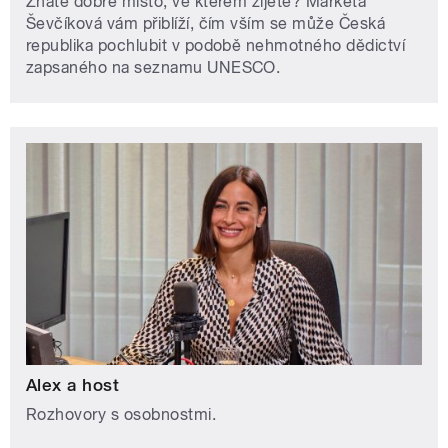
Znáte dobře místo, ve kterém žijete? Markéta
Ševčíková vám přiblíží, čím vším se může Česká
republika pochlubit v podobě nehmotného dědictví
zapsaného na seznamu UNESCO.
Alex a host
Rozhovory s osobnostmi.