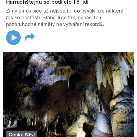
Harrachštejnu se podílelo 15 lidí
Zimy u nás sice už nejsou to, co bývaly, ale některý
rok se poštěstí. Stane-li se tak, přináší to i
pozoruhodné náměty na vytváření rekordů.
Česká NEJ