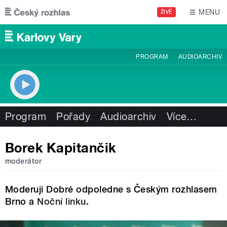
Přejít k hlavnímu obsahu
MENU
ŽIVĚ
PROGRAM
AUDIOARCHIV
Program
Pořady
Audioarchiv
Více
…
Borek Kapitančik
moderátor
Moderuji Dobré odpoledne s Českým rozhlasem
Brno a
Noční linku
.