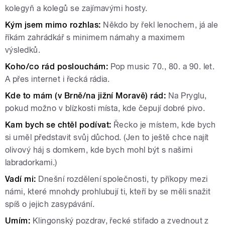
kolegyň a kolegů se zajímavými hosty.
Kým jsem mimo rozhlas:
Někdo by řekl lenochem, já ale
říkám zahrádkář s minimem námahy a maximem
výsledků.
Koho/co rád poslouchám:
Pop music 70., 80. a 90. let.
A přes internet i řecká rádia.
Kde to mám (v Brně/na jižní Moravě) rád:
Na Pryglu,
pokud možno v blízkosti místa, kde čepují dobré pivo.
Kam bych se chtěl podívat:
Řecko je místem, kde bych
si uměl představit svůj důchod. (Jen to ještě chce najít
olivový háj s domkem, kde bych mohl být s našimi
labradorkami.)
Vadí mi:
Dnešní rozdělení společnosti, ty příkopy mezi
námi, které mnohdy prohlubují ti, kteří by se měli snažit
spíš o jejich zasypávání.
Umím:
Klingonský pozdrav, řecké stifado a zvednout z