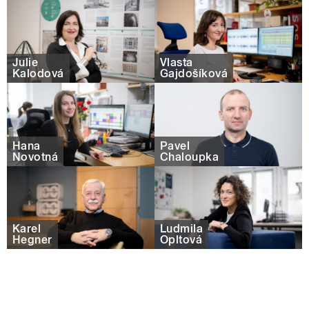
Julie
Vlasta
Kalodová
Gajdošíková
Hana
Pavel
Novotná
Chaloupka
Karel
Ludmila
Hegner
Opltová