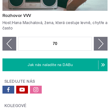
Rozhovor VVV
Host:Hana Machalová, žena, která cestuje levně, chytře a
často
STRÁNKY
70
n
zí
Jak nás naladíte na DABu
SLEDUJTE NÁS
KOLEGOVÉ