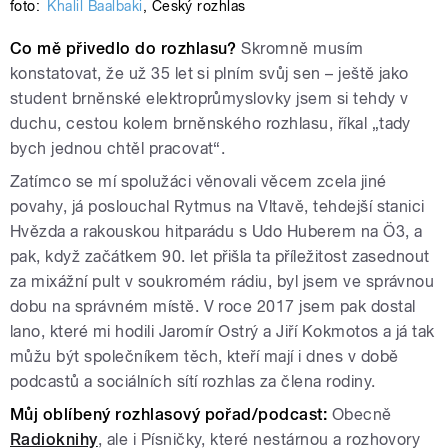
foto:
Khalil Baalbaki
,
Český rozhlas
Co mě přivedlo do rozhlasu?
Skromně musím
konstatovat, že už 35 let si plním svůj sen – ještě jako
student brněnské elektroprůmyslovky jsem si tehdy v
duchu, cestou kolem brněnského rozhlasu, říkal „tady
bych jednou chtěl pracovat“.
Zatímco se mí spolužáci věnovali věcem zcela jiné
povahy, já poslouchal Rytmus na Vltavě, tehdejší stanici
Hvězda a rakouskou hitparádu s Udo Huberem na Ö3, a
pak, když začátkem 90. let přišla ta příležitost zasednout
za mixážní pult v soukromém rádiu, byl jsem ve správnou
dobu na správném místě. V roce 2017 jsem pak dostal
lano, které mi hodili Jaromír Ostrý a Jiří Kokmotos a já tak
můžu být společníkem těch, kteří mají i dnes v době
podcastů a sociálních sítí rozhlas za člena rodiny.
Můj oblíbený rozhlasový pořad/podcast:
Obecně
Radioknihy
, ale i Písničky, které nestárnou a rozhovory