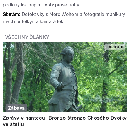
podlahy list papíru prsty pravé nohy.
Sbírám:
Detektivky s Nero Wolfem a fotografie manikúry
mých přítelkyň a kamarádek.
VŠECHNY ČLÁNKY
1 minuta
Zábava
Zprávy v hantecu: Bronzo štronzo Chosého Dvojky
ve štatlu