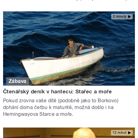
2 minuty
Zábava
Čtenářský deník v hantecu: Stařec a moře
Pokud zrovna vaše dítě (podobně jako to Borkovo)
dohání doma četbu k maturitě, možná došlo i na
Hemingwayova Starce a moře.
12 minut