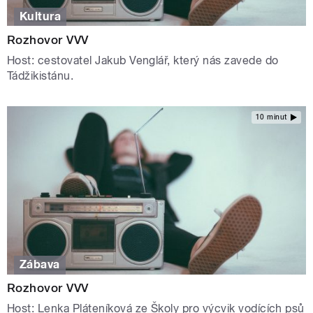
Kultura
Rozhovor VVV
Host: cestovatel Jakub Venglář, který nás zavede do
Tádžikistánu.
10 minut
Zábava
Rozhovor VVV
Host: Lenka Pláteníková ze Školy pro výcvik vodících psů