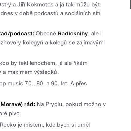
 Ostrý a Jiří Kokmotos a já tak můžu být
i dnes v době podcastů a sociálních sítí
řad/podcast:
Obecně
Radioknihy
, ale i
rozhovory kolegyň a kolegů se zajímavými
do by řekl lenochem, já ale říkám
y a maximem výsledků.
p music 70., 80. a 90. let. A přes
 Moravě) rád:
Na Pryglu, pokud možno v
bré pivo.
Řecko je místem, kde bych si uměl