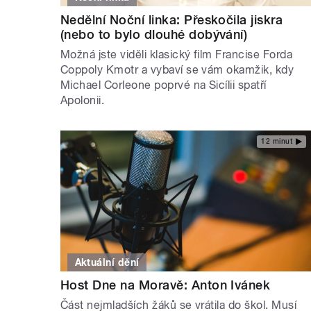
Nedělní Noční linka: Přeskočila jiskra
(nebo to bylo dlouhé dobývání)
Možná jste viděli klasický film Francise Forda
Coppoly Kmotr a vybaví se vám okamžik, kdy
Michael Corleone poprvé na Sicílii spatří
Apolonii.
12 minut
Aktuální dění
Host Dne na Moravě: Anton Ivánek
Část nejmladších žáků se vrátila do škol. Musí