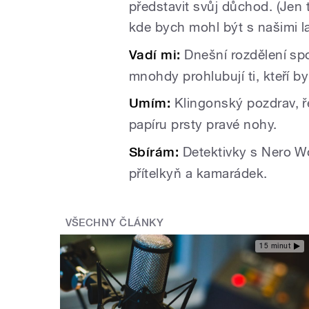
představit svůj důchod. (Jen 
kde bych mohl být s našimi l
Vadí mi:
Dnešní rozdělení spo
mnohdy prohlubují ti, kteří by
Umím:
Klingonský pozdrav, ře
papíru prsty pravé nohy.
Sbírám:
Detektivky s Nero W
přítelkyň a kamarádek.
VŠECHNY ČLÁNKY
15 minut