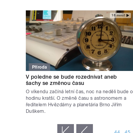
18 minut
Příroda
V poledne se bude rozednívat aneb
šachy se změnou času
O víkendu začíná letní čas, noc na neděli bude o
hodinu kratší. O změně času s astronomem a
ředitelem Hvězdárny a planetária Brno Jiřím
Duškem.
STRÁNKY
…
44
45
« první
‹ předchozí