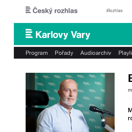
Přejít k hlavnímu obsahu
iRozhlas
Program
Pořady
Audioarchiv
Playl
m
M
r