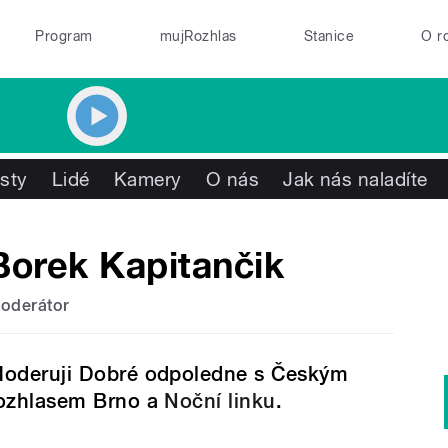
Program
mujRozhlas
Stanice
O r
isty
Lidé
Kamery
O nás
Jak nás naladíte
Borek Kapitančik
oderátor
oderuji Dobré odpoledne s Českým
ozhlasem Brno a
Noční linku
.