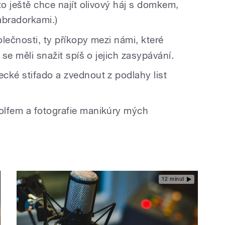
to ještě chce najít olivový háj s domkem,
abradorkami.)
lečnosti, ty příkopy mezi námi, které
 se měli snažit spíš o jejich zasypávání.
cké stifado a zvednout z podlahy list
olfem a fotografie manikúry mých
12 minut