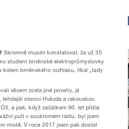
?
Skromně musím konstatovat, že už 35
 jako student brněnské elektroprůmyslovky
u kolem brněnského rozhlasu, říkal „tady
ali věcem zcela jiné povahy, já
 tehdejší stanici Hvězda a rakouskou
3, a pak, když začátkem 90. let přišla
ixážní pult v soukromém rádiu, byl jsem
m místě. V roce 2017 jsem pak dostal