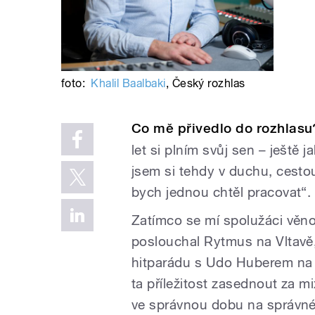
foto:
Khalil Baalbaki
,
Český rozhlas
Co mě přivedlo do rozhlasu
let si plním svůj sen – ještě
jsem si tehdy v duchu, cesto
bych jednou chtěl pracovat“.
Zatímco se mí spolužáci věnov
poslouchal Rytmus na Vltavě,
hitparádu s Udo Huberem na Ö
ta příležitost zasednout za m
ve správnou dobu na správné