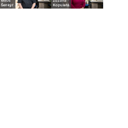
Miloš
Zuzana
Šenkýř
Kopuletá