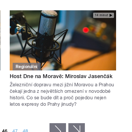
14 minut
Regionální
Host Dne na Moravě: Miroslav Jasenčák
Železniční dopravu mezi jižní Moravou a Prahou
čekají jedna z největších omezení v novodobé
historii. Co se bude dít a proč pojedou nejen
letos expresy do Prahy jinudy?
46
47
48
…
následující ›
poslední »