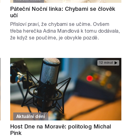
Páteční Noční linka: Chybami se člověk
učí
Přísloví praví, že chybami se učíme. Ovšem
třeba herečka Adina Mandlová k tomu dodávala,
že když se poučíme, je obvykle pozdě.
12 minut
Aktuální dění
Host Dne na Moravě: politolog Michal
Pink