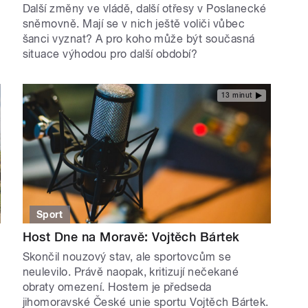
Další změny ve vládě, další otřesy v Poslanecké
sněmovně. Mají se v nich ještě voliči vůbec
šanci vyznat? A pro koho může být současná
situace výhodou pro další období?
13 minut
Sport
Host Dne na Moravě: Vojtěch Bártek
Skončil nouzový stav, ale sportovcům se
neulevilo. Právě naopak, kritizují nečekané
obraty omezení. Hostem je předseda
jihomoravské České unie sportu Vojtěch Bártek.