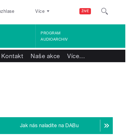
ozhlase
Více
ŽIVĚ
PROGRAM
AUDIOARCHIV
Kontakt
Naše akce
Více
…
Jak nás naladíte na DABu