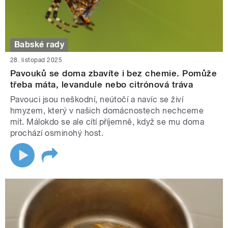
Babské rady
28. listopad 2025
Pavouků se doma zbavíte i bez chemie. Pomůže
třeba máta, levandule nebo citrónová tráva
Pavouci jsou neškodní, neútočí a navíc se živí
hmyzem, který v našich domácnostech nechceme
mít. Málokdo se ale cítí příjemně, když se mu doma
prochází osminohý host.