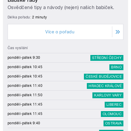
Osvědčené tipy a návody (nejen) našich babiček.
Délka pořadu:
2 minuty
Více o pořadu
Čas vysílání
pondělí-pátek 9:30
STŘEDNÍ ČECHY
pondělí-pátek 10:45
BRNO
pondělí-pátek 10:45
ČESKÉ BUDĚJOVICE
pondělí-pátek 11:40
HRADEC KRÁLOVÉ
pondělí-pátek 11:50
KARLOVY VARY
pondělí-pátek 11:45
LIBEREC
pondělí-pátek 11:45
OLOMOUC
pondělí-pátek 9:40
OSTRAVA