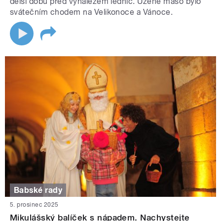
delší dobu před vynálezem lednic. Uzené maso bylo
svátečním chodem na Velikonoce a Vánoce.
Babské rady
5. prosinec 2025
Mikulášský balíček s nápadem. Nachystejte