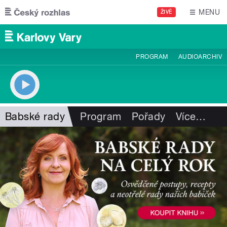
Přejít k hlavnímu obsahu
MENU
ŽIVĚ
PROGRAM
AUDIOARCHIV
Babské rady
Program
Pořady
Více
…