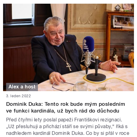
Alex a host
3. leden 2022
Dominik Duka: Tento rok bude mým posledním
ve funkci kardinála, už bych rád do důchodu
Před čtyřmi lety poslal papeži Františkovi rezignaci.
„Už přesluhuji a přichází stáří se svými půvaby,“ říká s
nadhledem kardinál Dominik Duka. Co by si přál v roce