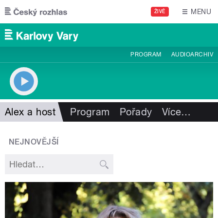
Přejít k hlavnímu obsahu
MENU
ŽIVĚ
PROGRAM
AUDIOARCHIV
Alex a host
Program
Pořady
Více
…
NEJNOVĚJŠÍ