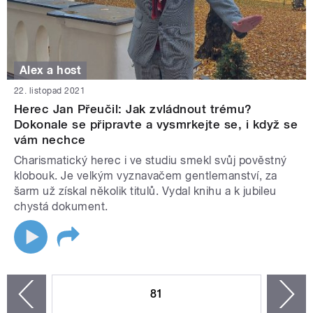
Alex a host
22. listopad 2021
Herec Jan Přeučil: Jak zvládnout trému?
Dokonale se připravte a vysmrkejte se, i když se
vám nechce
Charismatický herec i ve studiu smekl svůj pověstný
klobouk. Je velkým vyznavačem gentlemanství, za
šarm už získal několik titulů. Vydal knihu a k jubileu
chystá dokument.
STRÁNKY
81
n
zí