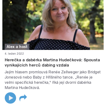
Alex a host
4. leden 2022
Herečka a dabérka Martina Hudečková: Spousta
vynikajících herců dabing vzdala
Jejím hlasem promlouvá Renée Zellweger jako Bridget
Jonesová nebo Baby z Hříšného tance. „Renée je
velmi specifická herečka,“ říká její dvorní dabérka
Martina Hudečková.