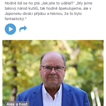
Hodně lidí se ho ptá ‚Jak jste to udělal?‘ „My jsme
takový národ kutilů, tak hodně špekulujeme, ale v
Japonsku diváci přijdou a řeknou, že to bylo
fantastický.“
Alex a host