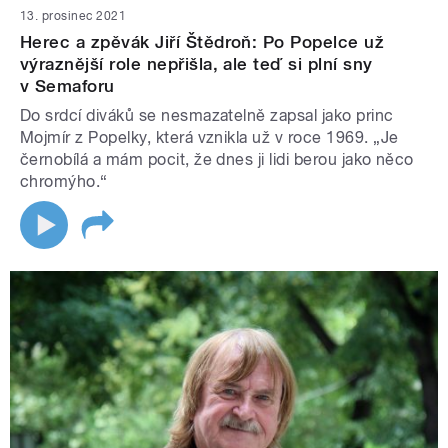
13. prosinec 2021
Herec a zpěvák Jiří Štědroň: Po Popelce už
výraznější role nepřišla, ale teď si plní sny
v Semaforu
Do srdcí diváků se nesmazatelně zapsal jako princ
Mojmír z Popelky, která vznikla už v roce 1969. „Je
černobílá a mám pocit, že dnes ji lidi berou jako něco
chromýho.“