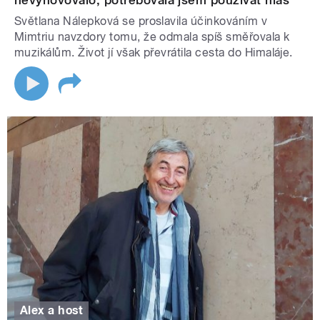
nevyhovovalo, potřebovala jsem používat hlas
Světlana Nálepková se proslavila účinkováním v
Mimtriu navzdory tomu, že odmala spíš směřovala k
muzikálům. Život jí však převrátila cesta do Himaláje.
Alex a host