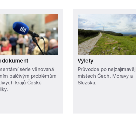
odokument
Výlety
entární série věnovaná
Průvodce po nejzajímavěj
lním palčivým problémům
místech Čech, Moravy a
tlivých krajů České
Slezska.
liky.