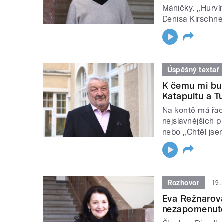
Máničky. „Hurví
Denisa Kirschne
Úspěšný textař
K čemu mi bud
Katapultu a T
Na kontě má řadu
nejslavnějších p
nebo „Chtěl jse
Rozhovor
19.
Eva Režnarová
nezapomenutel