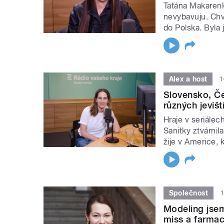
Taťána Makarenko
nevybavuju. Chv
do Polska. Byla 
Alex a host
1
Slovensko, Če
různých jeviš
Hraje v seriále
Sanitky ztvárni
žije v Americe, k
Společnost
1
Modeling jsem
miss a farma