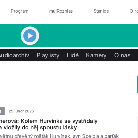
Program
mujRozhlas
Stanice
O r
Audioarchiv
Playlisty
Lidé
Kamery
O nás
t
25. únor 2026
nerová: Kolem Hurvínka se vystřídaly
a vložily do něj spoustu lásky
 květnu dřevěný rošťák Hurvínek, syn Spejbla a parťák