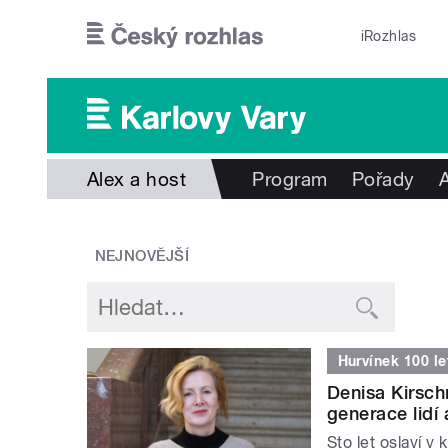
Přejít k hlavnímu obsahu
iRozhlas
Alex a host
Program
Pořady
NEJNOVĚJŠÍ
Hurvínek 100 le
Denisa Kirsch
generace lidí 
Sto let oslaví v