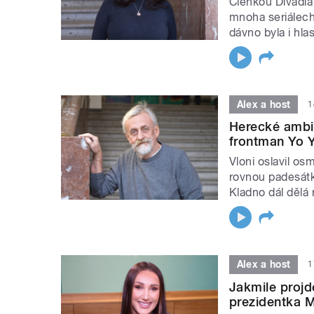
Členkou Divadla 
mnoha seriálech 
dávno byla i hla
Alex a host
1
Herecké ambice
frontman Yo Y
Vloni oslavil os
rovnou padesátku
Kladno dál dělá
Alex a host
1
Jakmile projd
prezidentka 