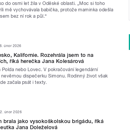
 do osmi let žila v Oděské oblasti. „Moc si toho
íli mě vychovávala babička, protože maminka odešla
jsem bez ní rok a půl.“
6. únor 2026
sko, Kalifornie. Rozehrála jsem to na
tích, říká herečka Jana Kolesárová
ch Polda nebo Lovec. V pokračování legendární
la nevěrnou dispečerku Simonu. Rodinný život však
de začala psát i texty.
2. únor 2026
 brala jako vysokoškolskou brigádu, říká
ceutka Jana Doleželová