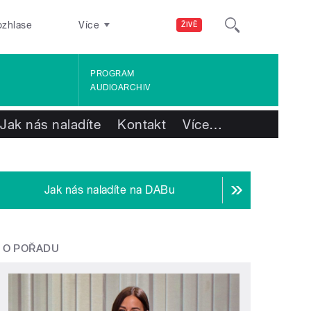
ozhlase
Více
ŽIVĚ
PROGRAM
AUDIOARCHIV
Jak nás naladíte
Kontakt
Více
…
Jak nás naladíte na DABu
O POŘADU