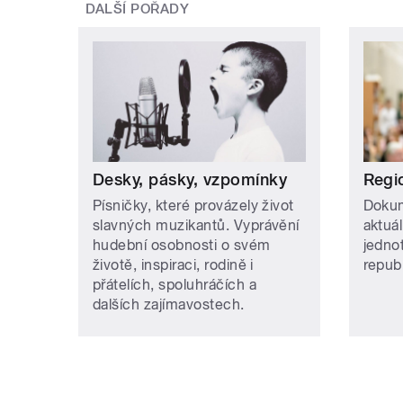
DALŠÍ POŘADY
Desky, pásky, vzpomínky
Regi
Písničky, které provázely život
Dokum
slavných muzikantů. Vyprávění
aktuá
hudební osobnosti o svém
jedno
životě, inspiraci, rodině i
repub
přátelích, spoluhráčích a
dalších zajímavostech.