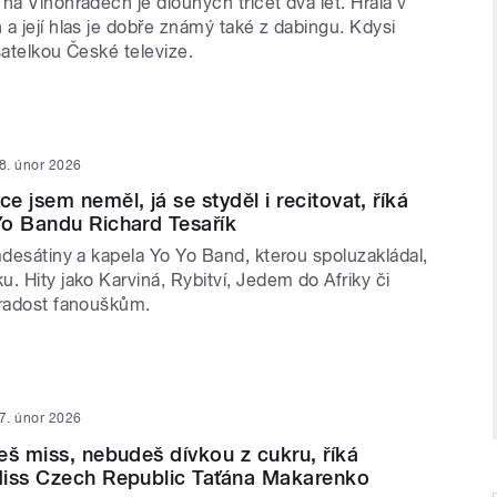
na Vinohradech je dlouhých třicet dva let. Hrála v
a její hlas je dobře známý také z dabingu. Kdysi
satelkou České televize.
8. únor 2026
 jsem neměl, já se styděl i recitovat, říká
o Bandu Richard Tesařík
mdesátiny a kapela Yo Yo Band, kterou spoluzakládal,
. Hity jako Karviná, Rybitví, Jedem do Afriky či
 radost fanouškům.
7. únor 2026
eš miss, nebudeš dívkou z cukru, říká
Miss Czech Republic Taťána Makarenko