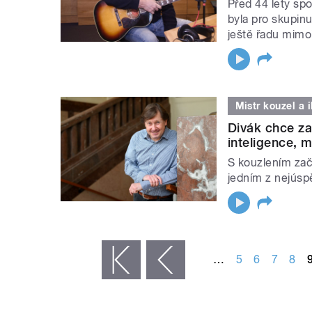
Před 44 lety sp
byla pro skupin
ještě řadu mimo
Mistr kouzel a i
Divák chce za
inteligence, m
S kouzlením zača
jedním z nejúspě
STRÁNKY
…
5
6
7
8
« první
‹ předchozí