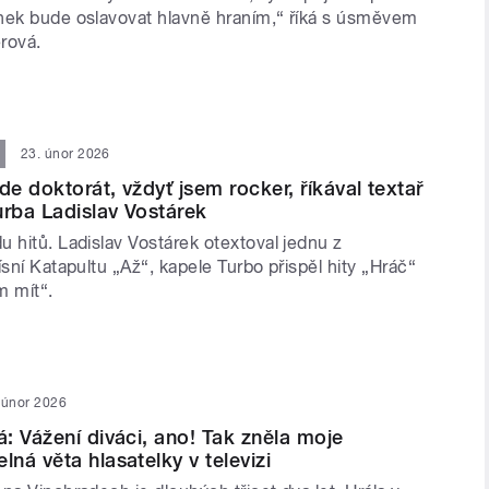
nek bude oslavovat hlavně hraním,“ říká s úsměvem
rová.
23. únor 2026
e doktorát, vždyť jsem rocker, říkával textař
urba Ladislav Vostárek
 hitů. Ladislav Vostárek otextoval jednu z
ísní Katapultu „Až“, kapele Turbo přispěl hity „Hráč“
m mít“.
 únor 2026
: Vážení diváci, ano! Tak zněla moje
ná věta hlasatelky v televizi