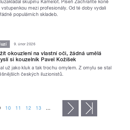
oluzakládal skupinu Kamelot. Píseň Zachraňte koně
u vstupenkou mezi profesionály. Od té doby vydali
řádně populárních skladeb.
luzí
9. únor 2026
žít okouzlení na vlastní oči, žádná umělá
yslí si kouzelník Pavel Kožíšek
l už jako kluk a tak trochu omylem. Z omylu se stal
šnějších českých iluzionistů.
9
10
11
12
13
…
následující ›
poslední »