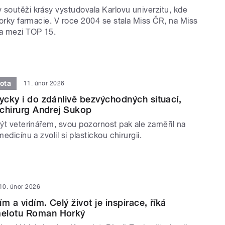
 soutěži krásy vystudovala Karlovu univerzitu, kde
ktorky farmacie. V roce 2004 se stala Miss ČR, na Miss
la mezi TOP 15.
vota
11. únor 2026
dycky i do zdánlivě bezvýchodných situací,
ý chirurg Andrej Sukop
být veterinářem, svou pozornost pak ale zaměřil na
medicínu a zvolil si plastickou chirurgii.
10. únor 2026
tím a vidím. Celý život je inspirace, říká
elotu Roman Horký