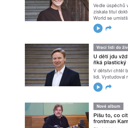
Vedle úspěchů v
získala titul do
World se umísti
Vrací lidi do ži
U dětí jdu vž
říká plastick
V dětství chtěl 
lidi. Vystudoval 
Nové album
Píšu to, co cí
frontman Kam