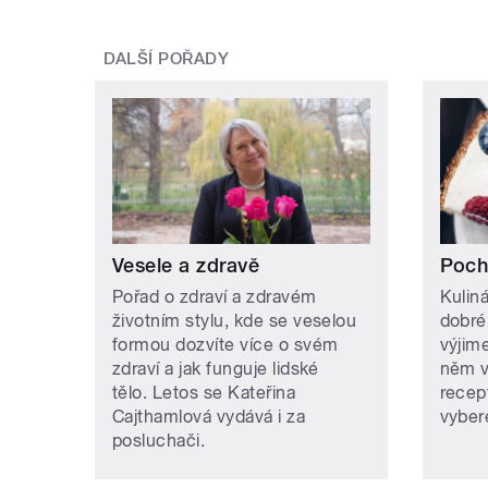
DALŠÍ POŘADY
Vesele a zdravě
Poch
Pořad o zdraví a zdravém
Kulin
životním stylu, kde se veselou
dobréh
formou dozvíte více o svém
výjim
zdraví a jak funguje lidské
něm v
tělo. Letos se Kateřina
recep
Cajthamlová vydává i za
vybere
posluchači.