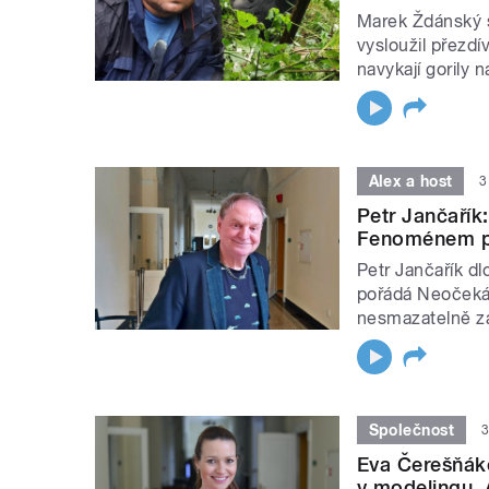
Marek Ždánský 
vysloužil přezdí
navykají gorily na
Alex a host
3
Petr Jančařík
Fenoménem p
Petr Jančařík d
pořádá Neočeká
nesmazatelně za
Společnost
3
Eva Čerešňáko
v modelingu. 