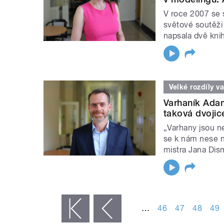
V roce 2007 se s
světové soutěži
napsala dvě knih
Velké rozdíly v
Varhaník Adam
taková dvojic
„Varhany jsou n
se k nám nese na
mistra Jana Dis
STRÁNKY
…
46
47
48
49
« první
‹ předchozí