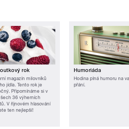
outkový rok
Humoriáda
ární magazín milovníků
Hodina plná humoru na v
o jídla. Tento rok je
přání.
ečný. Připomínáme si v
šech 36 výherních
tů. V říjnovém hlasování
te ten nejlepší!