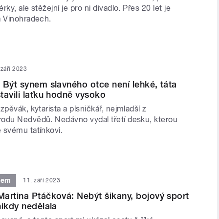
ky, ale stěžejní je pro ni divadlo. Přes 20 let je
a Vinohradech.
 září 2023
 Být synem slavného otce není lehké, táta
tavili laťku hodně vysoko
zpěvák, kytarista a písničkář, nejmladší z
odu Nedvědů. Nedávno vydal třetí desku, kterou
 svému tatínkovi.
tem
11. září 2023
artina Ptáčková: Nebýt šikany, bojový sport
nikdy nedělala