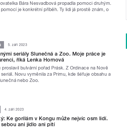
sovatelka Bára Nesvadbová propadla pomoci druhým.
pomocí je konkrétní příběh. Ty lidi já prostě znám, o
ů
5. září 2023
šnými seriály Slunečná a Zoo. Moje práce je
renci, říká Lenka Hornová
proslavil bulvární pořad Prásk. Z Ordinace na Nově
 seriál. Novu vyměnila za Primu, kde šéfuje obsahu a
 Slunečná nebo Zoo.
4. září 2023
: Ke gorilám v Kongu může nejvíc osm lidí.
sebou ani jídlo ani pití