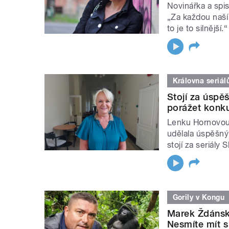
Novinářka a spi
„Za každou naší 
to je to silnější.“
Královna seriál
Stojí za úspě
porážet konku
Lenku Hornovou 
udělala úspěšný
stojí za seriály
Gorily v Kongu
Marek Ždánský
Nesmíte mít s 