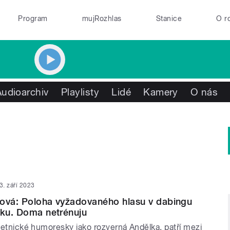
Program
mujRozhlas
Stanice
O r
Audioarchiv
Playlisty
Lidé
Kamery
O nás
3. září 2023
rová: Poloha vyžadovaného hlasu v dabingu
iku. Doma netrénuju
 Četnické humoresky jako rozverná Andělka, patří mezi