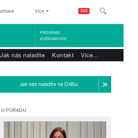
ozhlase
Více
ŽIVĚ
PROGRAM
AUDIOARCHIV
Jak nás naladíte
Kontakt
Více
…
Jak nás naladíte na DABu
O POŘADU