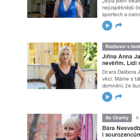
„Byla jsem šikan
nejúspěšnější č
sportech a osmi
Rozhovor s hos
Jiřina Anna J
nevěřím. Lidi
Dcera Dalibora J
věcí. Máme s tá
domnění, že budu
Be Charity
6.
Bára Nesvadb
i sourozencům