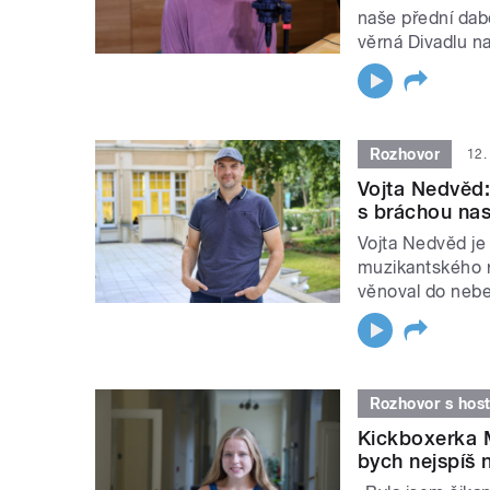
naše přední dabér
věrná Divadlu n
Rozhovor
12.
Vojta Nedvěd:
s bráchou nas
Vojta Nedvěd je 
muzikantského r
věnoval do nebe
Rozhovor s hos
Kickboxerka M
bych nejspíš 