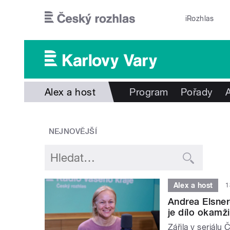
Přejít k hlavnímu obsahu
iRozhlas
Alex a host
Program
Pořady
NEJNOVĚJŠÍ
Alex a host
1
Andrea Elsne
je dílo okamž
Zářila v seriálu