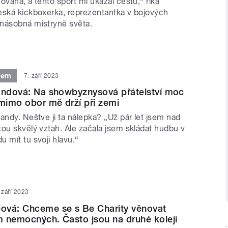
ovaná, a tento sport mi ukázal cestu,“ říká
eská kickboxerka, reprezentantka v bojových
násobná mistryně světa.
tem
7. září 2023
andová: Na showbyznysová přátelství moc
 mimo obor mě drží při zemi
andy. Neštve ji ta nálepka? „Už pár let jsem nad
tou skvělý vztah. Ale začala jsem skládat hudbu v
 mít tu svoji hlavu.“
 září 2023
ová: Chceme se s Be Charity věnovat
 nemocných. Často jsou na druhé koleji