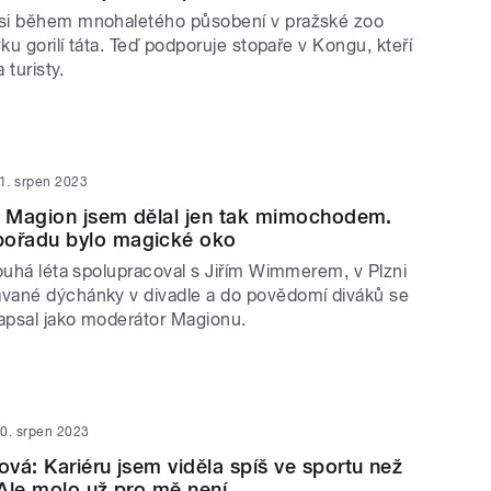
si během mnohaletého působení v pražské zoo
vku gorilí táta. Teď podporuje stopaře v Kongu, kteří
 turisty.
1. srpen 2023
: Magion jsem dělal jen tak mimochodem.
ořadu bylo magické oko
louhá léta spolupracoval s Jiřím Wimmerem, v Plzni
vané dýchánky v divadle a do povědomí diváků se
psal jako moderátor Magionu.
0. srpen 2023
vá: Kariéru jsem viděla spíš ve sportu než
Ale molo už pro mě není