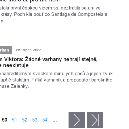
tala první českou vicemiss, neztratila se ani ve
 krásy. Podnikla pouť do Santiaga de Compostela a
y.
arhan
28. srpen 2023
 Viktora: Žádné varhany nehrají stejně,
e neexistuje
enahraditelným svědkem minulých časů a jejich zvuk
příč staletími,“ říká varhaník a propagátor barokního
mase Zelenky.
50
51
52
53
54
…
následující ›
poslední »