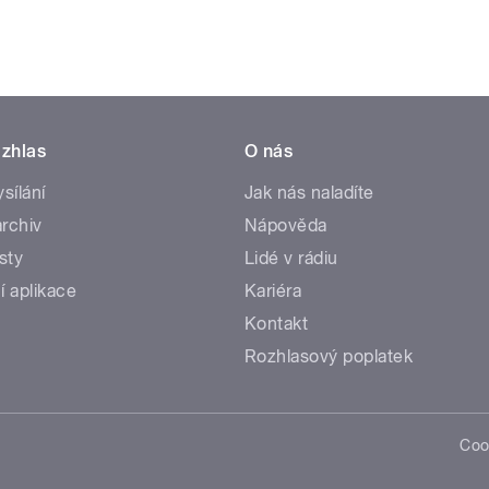
zhlas
O nás
ysílání
Jak nás naladíte
rchiv
Nápověda
sty
Lidé v rádiu
í aplikace
Kariéra
Kontakt
Rozhlasový poplatek
Coo