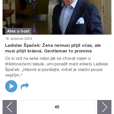
Alex a host
18. prosinec 2023
Ladislav Špaček: Žena nemusí přijít včas, ale
musí přijít krásná. Gentleman to promine
Co si vzít na sebe nebo jak se chovat nejen u
štědrovečerní tabule, umí poradit mistr etikety Ladislav
Špaček. „Hlavně si povídejte, mlčet je vlastní pouze
vepřům.“
STRÁNKY
45
n
zí