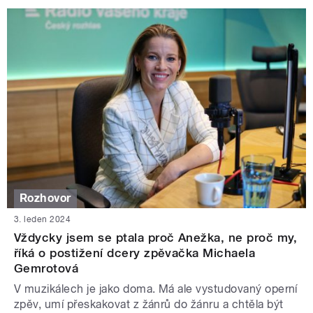
Rozhovor
3. leden 2024
Vždycky jsem se ptala proč Anežka, ne proč my,
říká o postižení dcery zpěvačka Michaela
Gemrotová
V muzikálech je jako doma. Má ale vystudovaný operní
zpěv, umí přeskakovat z žánrů do žánru a chtěla být