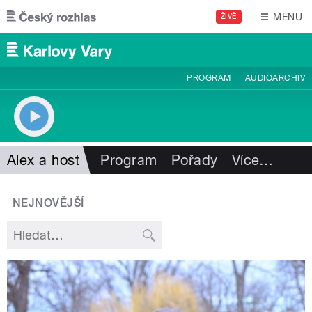
Přejít k hlavnímu obsahu
MENU
ŽIVĚ
PROGRAM
AUDIOARCHIV
Alex a host
Program
Pořady
Více
…
NEJNOVĚJŠÍ