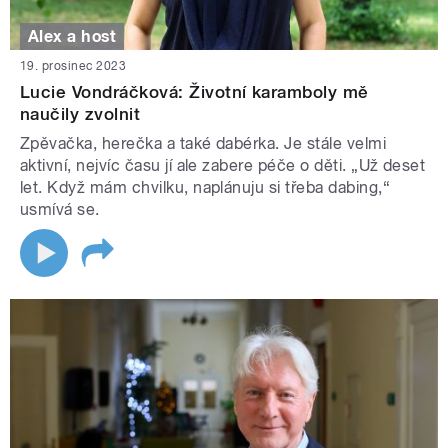
Alex a host
19. prosinec 2023
Lucie Vondráčková: Životní karamboly mě
naučily zvolnit
Zpěvačka, herečka a také dabérka. Je stále velmi
aktivní, nejvíc času jí ale zabere péče o děti. „Už deset
let. Když mám chvilku, naplánuju si třeba dabing,“
usmívá se.