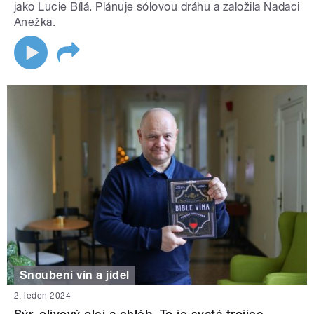
jako Lucie Bílá. Plánuje sólovou dráhu a založila Nadaci
Anežka.
Snoubení vín a jídel
2. leden 2024