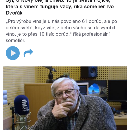
Sýr, olivový olej a chléb. To je svatá trojice,
která s vínem funguje vždy, říká someliér Ivo
Dvořák
„Pro výrobu vína je u nás povoleno 61 odrůd, ale po
celém světě, když víte, z čeho všeho se dá vyrobit
víno, je to přes 10 tisíc odrůd,“ říká profesionální
someliér.