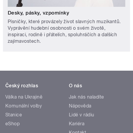
Desky, pásky, vzpomínky
Písničky, které provázely život slavných muzikantů.
Vyprávění hudební osobnosti o svém životě,
inspiraci, rodině i přátelích, spoluhráčích a dalších
zajímavostech.
Český rozhlas
O nás
Válka na Ukrajině
Jak nás naladíte
Komunální volby
Nápověda
Stanice
Lidé v rádiu
eShop
Kariéra
Kontakt