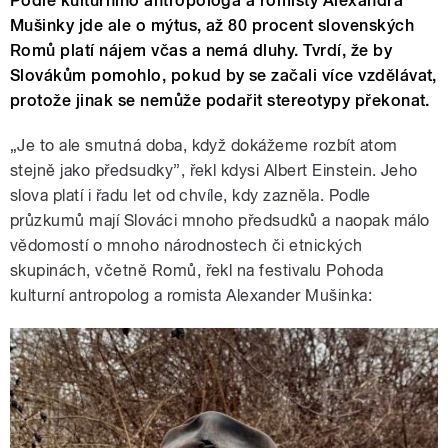
Podle kulturního antropologa a romisty Alexandra
Mušinky jde ale o mýtus, až 80 procent slovenských
Romů platí nájem včas a nemá dluhy. Tvrdí, že by
Slovákům pomohlo, pokud by se začali více vzdělávat,
protože jinak se nemůže podařit stereotypy překonat.
„Je to ale smutná doba, když dokážeme rozbít atom
stejně jako předsudky”, řekl kdysi Albert Einstein. Jeho
slova platí i řadu let od chvíle, kdy zazněla. Podle
průzkumů mají Slováci mnoho předsudků a naopak málo
vědomostí o mnoho národnostech či etnických
skupinách, včetně Romů, řekl na festivalu Pohoda
kulturní antropolog a romista Alexander Mušinka: