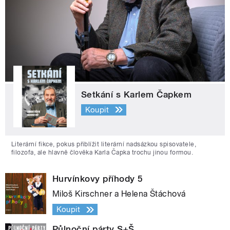
Setkání s Karlem Čapkem
Koupit
Literární fikce, pokus přiblížit literární nadsázkou spisovatele,
filozofa, ale hlavně člověka Karla Čapka trochu jinou formou.
Hurvínkovy příhody 5
Miloš Kirschner a Helena Štáchová
Koupit
Půlnoční párty S+Š