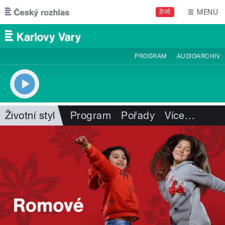
Přejít k hlavnímu obsahu
MENU
ŽIVĚ
PROGRAM
AUDIOARCHIV
Životní styl
Program
Pořady
Více
…