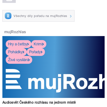
Všechny díly pořadu na mujRozhlas
mujRozhlas
Hry a četby
Krimi
Pohádky
Pořady
Živé vysílání
Audiosvět Českého rozhlasu na jednom místě