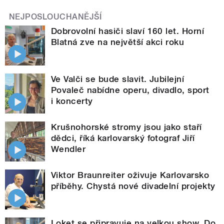
NEJPOSLOUCHANĚJŠÍ
Dobrovolní hasiči slaví 160 let. Horní
Blatná zve na největší akci roku
Ve Valči se bude slavit. Jubilejní
Povaleč nabídne operu, divadlo, sport
i koncerty
Krušnohorské stromy jsou jako staří
dědci, říká karlovarský fotograf Jiří
Wendler
Viktor Braunreiter oživuje Karlovarsko
příběhy. Chystá nové divadelní projekty
Loket se připravuje na velkou show. Do