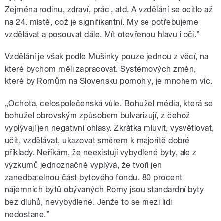
Zejména rodinu, zdraví, práci, atd. A vzdělání se ocitlo až
na 24. místě, což je signifikantní. My se potřebujeme
vzdělávat a posouvat dále. Mít otevřenou hlavu i oči.”
Vzdělání je však podle Mušinky pouze jednou z věcí, na
které bychom měli zapracovat. Systémových změn,
které by Romům na Slovensku pomohly, je mnohem víc.
„Ochota, celospolečenská vůle. Bohužel média, která se
bohužel obrovským způsobem bulvarizují, z čehož
vyplývají jen negativní ohlasy. Zkrátka mluvit, vysvětlovat,
učit, vzdělávat, ukazovat směrem k majoritě dobré
příklady. Neříkám, že neexistují vybydlené byty, ale z
výzkumů jednoznačně vyplývá, že tvoří jen
zanedbatelnou část bytového fondu. 80 procent
nájemních bytů obývaných Romy jsou standardní byty
bez dluhů, nevybydlené. Jenže to se mezi lidi
nedostane.”