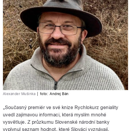
Alexander Mušinka
|
foto:
Andrej Bán
„Současný premiér ve své knize Rychlokurz geniality
uvedl zajímavou informaci, která myslím mnohé
vysvětluje. Z průzkumu Slovenské národní banky
vyplynul seznam hodnot, které Slováci vyznávají.