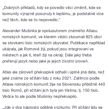
„Dobrých příkladů, kdy se povedlo věci změnit, kde se
komunity výrazně posunuly k lepšímu, je podstatně více
než těch, kde se to nepovedlo.”
Alexander Mušinka je spoluautorem známého Atlasu
romských komunit, ve kterém vědci zkoumali 825 obcí
se stovkami tisíc romských obyvatel. Publikace například
ukázala, jak Romové žijí, pokud jsou integrovaní ve
městech a jak ti, kteří žijí na okraji. Dále jaký třeba
preferují jazyk nebo jaké je jejich životní úroveň.
Atlas ale zároveň překvapivě odhalil i úplně jiná data, než
jaké známe ze sčítání lidu z roku 2021. Zatímco podle
Atlase romských komunít žije na Slovensku přibližně 440
tisíc Romů, při sčítání jich byla jen třetina, tj. 150 tisíc.
Vědce to ale podle Mušinky nepřekvapilo.
„Jde o dva naprosto odlišné výzkumy. Při sčítání lidu se