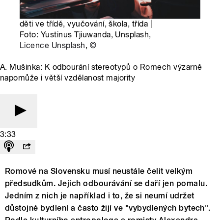
děti ve třídě, vyučování, škola, třída |
Foto: Yustinus Tjiuwanda, Unsplash,
Licence Unsplash
,
©
A. Mušinka: K odbourání stereotypů o Romech výzarně
napomůže i větší vzdělanost majority
3:33
Romové na Slovensku musí neustále čelit velkým
předsudkům. Jejich odbourávání se daří jen pomalu.
Jedním z nich je například i to, že si neumí udržet
důstojné bydlení a často žijí ve "vybydlených bytech".