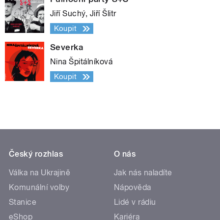
Jiří Suchý, Jiří Šlitr
Koupit
Severka
Nina Špitálníková
Koupit
Český rozhlas
O nás
Válka na Ukrajině
Jak nás naladíte
Komunální volby
Nápověda
Stanice
Lidé v rádiu
eShop
Kariéra