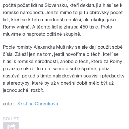
počítá počet lidí na Slovensku, kteří deklarují a hlásí se k
romské národnosti. Jenže mimo to je tu obrovský počet
lidí, kteří se k této národnosti nehlásí, ale okolí je jako
Romy vnímá. A těchto lidí je zhruba 450 tisíc. Proto
mluvíme o naprosto odlišné skupině.”
Podle romisty Alexandra Mušinky se ale dají použít sobě
čísla. Záleží jen na tom, jestli hovoříme o těch, kteří se
hlásí k romské národnosti, anebo o těch, které za Romy
považuje okolí. To není samo o sobě špatné, potíž
nastává, pokud s tímto nálepkováním souvisí i předsudky
a stereotypy, které by už v dnešní době mělo být už
jednoduché rozbít.
autor:
Kristína Chrenková