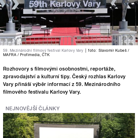
59. Mezinárodní filmový festival Karlovy Vary
|
foto:
Slavomír Kubeš /
MAFRA / Profimedia
,
ČTK
Rozhovory s filmovými osobnostmi, reportáže,
zpravodajství a kulturní tipy. Český rozhlas Karlovy
Vary přináší výběr informací z 59. Mezinárodního
filmového festivalu Karlovy Vary.
NEJNOVĚJŠÍ ČLÁNKY