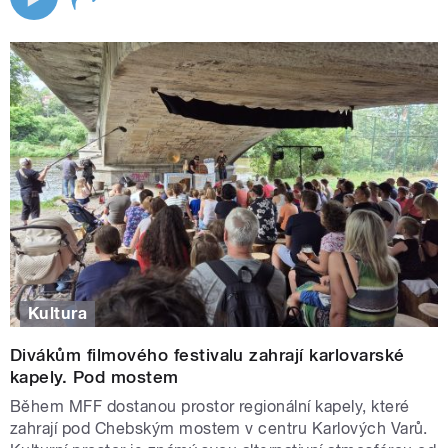
Kultura
Divákům filmového festivalu zahrají karlovarské
kapely. Pod mostem
Během MFF dostanou prostor regionální kapely, které
zahrají pod Chebským mostem v centru Karlových Varů.