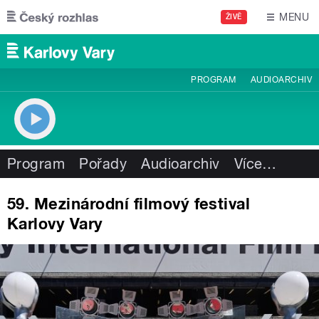
Přejít k hlavnímu obsahu
MENU
ŽIVĚ
PROGRAM
AUDIOARCHIV
Program
Pořady
Audioarchiv
Více
…
59. Mezinárodní filmový festival
Karlovy Vary