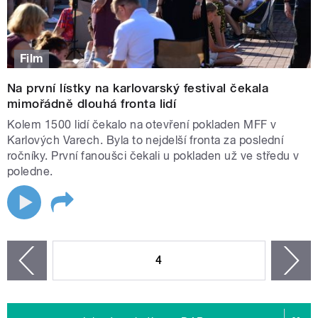
Film
Na první lístky na karlovarský festival čekala
mimořádně dlouhá fronta lidí
Kolem 1500 lidí čekalo na otevření pokladen MFF v
Karlových Varech. Byla to nejdelší fronta za poslední
ročníky. První fanoušci čekali u pokladen už ve středu v
poledne.
STRÁNKY
4
n
zí