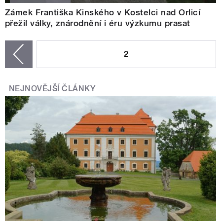
Zámek Františka Kinského v Kostelci nad Orlicí
přežil války, znárodnění i éru výzkumu prasat
STRÁNKY
2
zí
NEJNOVĚJŠÍ ČLÁNKY