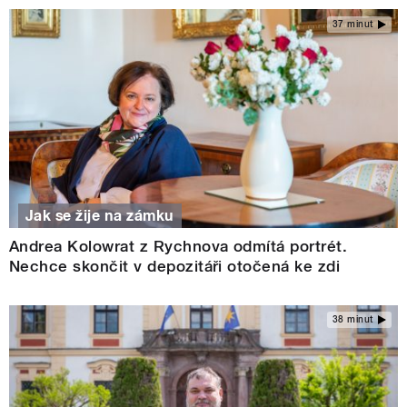
37 minut
Jak se žije na zámku
Andrea Kolowrat z Rychnova odmítá portrét.
Nechce skončit v depozitáři otočená ke zdi
38 minut