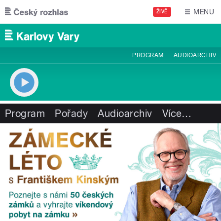
Přejít k hlavnímu obsahu
MENU
ŽIVĚ
PROGRAM
AUDIOARCHIV
Program
Pořady
Audioarchiv
Více
…