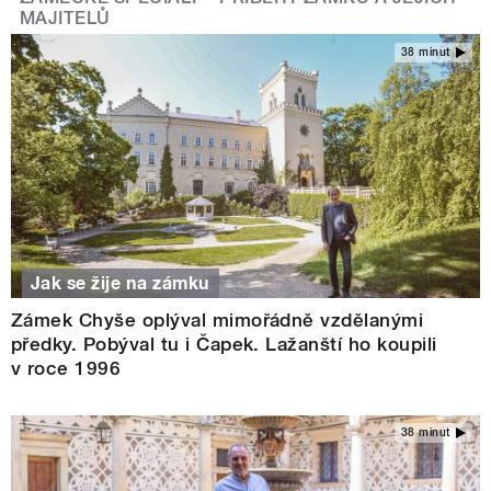
MAJITELŮ
38 minut
Jak se žije na zámku
Zámek Chyše oplýval mimořádně vzdělanými
předky. Pobýval tu i Čapek. Lažanští ho koupili
v roce 1996
38 minut