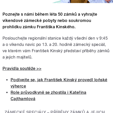
Poznejte s námi během léta 50 zámků a vyhrajte
víkendové zámecké pobyty nebo soukromou
prohlídku zámku Františka Kinského.
Poslouchejte regionální stanice každý všední den v 9:45
a o víkendu navíc po 13. a 20. hodině zámecký speciál,
ve kterém vám František Kinský představí příběhy zámků
a jejich majitelů.
Pravidla soutěže >>
Podívejte se, jak František Kinský provedl loňské
výherce
Role průvodkyně se zhostila i Kateřina
Cajthamlová
ZÁMECKÉ SPECIÁLY – PŘÍBĚHY ZÁMKŮ A JEJICH