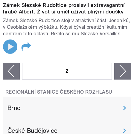
Zámek Slezské Rudoltice proslavil extravagantní
hrabě Albert. Život si uměl užívat plnými doušky
Zámek Slezské Rudoltice stojí v atraktivní části Jeseníků,
v Osoblažském výběžku. Kdysi býval prestižní kulturním
centrem této oblasti. Říkalo se mu Slezské Versailles.
STRÁNKY
2
n
zí
REGIONÁLNÍ STANICE ČESKÉHO ROZHLASU
Brno
České Budějovice