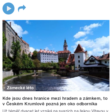
Zámecké léto
Kde jsou dnes hranice mezi hradem a zámkem, to
v Českém Krumlově pozná jen oko odborníka
Už téměř dvacet let vzniká na svazích na řekou Vltavou v