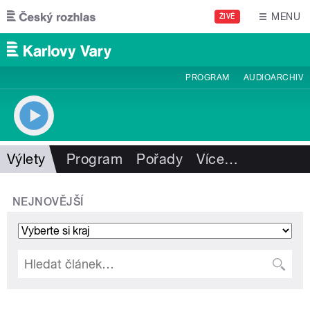
Přejít k hlavnímu obsahu
MENU
ŽIVĚ
PROGRAM
AUDIOARCHIV
Výlety
Program
Pořady
Více
…
NEJNOVĚJŠÍ