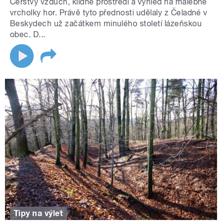
Čerstvý vzduch, klidné prostředí a výhled na malebné
vrcholky hor. Právě tyto přednosti udělaly z Čeladné v
Beskydech už začátkem minulého století lázeňskou
obec. D...
Tipy na výlet