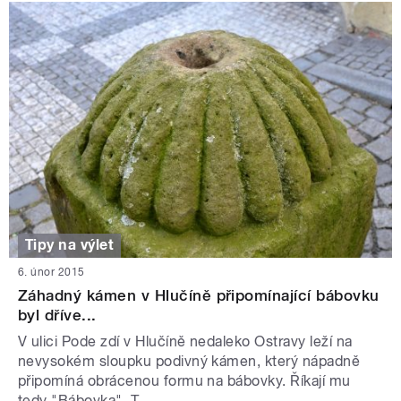
Tipy na výlet
6. únor 2015
Záhadný kámen v Hlučíně připomínající bábovku
byl dříve...
V ulici Pode zdí v Hlučíně nedaleko Ostravy leží na
nevysokém sloupku podivný kámen, který nápadně
připomíná obrácenou formu na bábovky. Říkají mu
tedy "Bábovka". T...