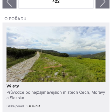
422
n
zí
O POŘADU
Výlety
Průvodce po nejzajímavějších místech Čech, Moravy
a Slezska.
Délka pořadu:
56 minut