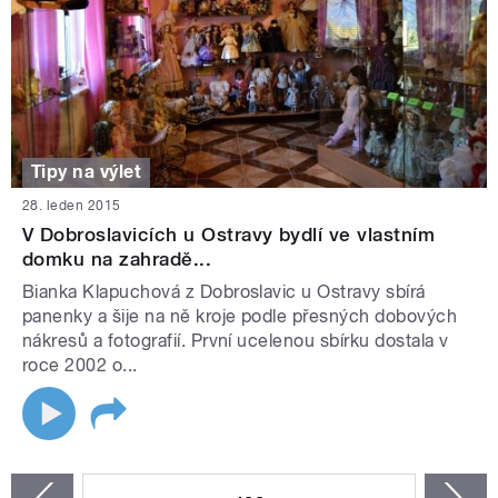
Tipy na výlet
28. leden 2015
V Dobroslavicích u Ostravy bydlí ve vlastním
domku na zahradě...
Bianka Klapuchová z Dobroslavic u Ostravy sbírá
panenky a šije na ně kroje podle přesných dobových
nákresů a fotografií. První ucelenou sbírku dostala v
roce 2002 o...
STRÁNKY