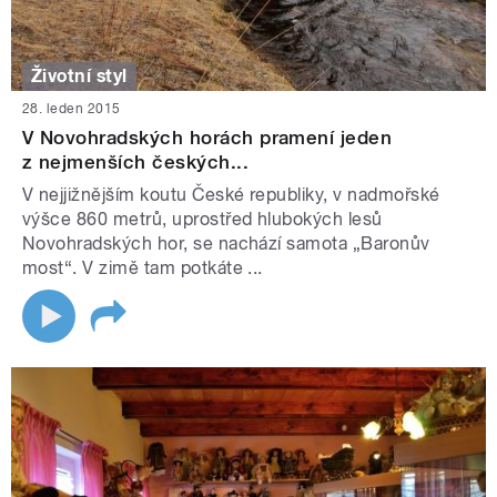
Životní styl
28. leden 2015
V Novohradských horách pramení jeden
z nejmenších českých...
V nejjižnějším koutu České republiky, v nadmořské
výšce 860 metrů, uprostřed hlubokých lesů
Novohradských hor, se nachází samota „Baronův
most“. V zimě tam potkáte ...