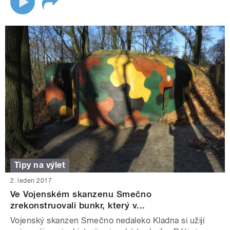
Tipy na výlet
2. leden 2017
Ve Vojenském skanzenu Smečno
zrekonstruovali bunkr, který v...
Vojenský skanzen Smečno nedaleko Kladna si užijí