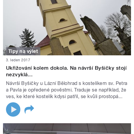
Tipy na výlet
3. leden 2017
Ukřižování kolem dokola. Na návrší Byšičky stojí
nezvyklá...
Návrší Byšičky u Lázní Bělohrad s kostelíkem sv. Petra
a Pavla je opředené pověstmi. Traduje se například, že
ves, ke které kostelík kdysi patřil, se kvůli prostopá...