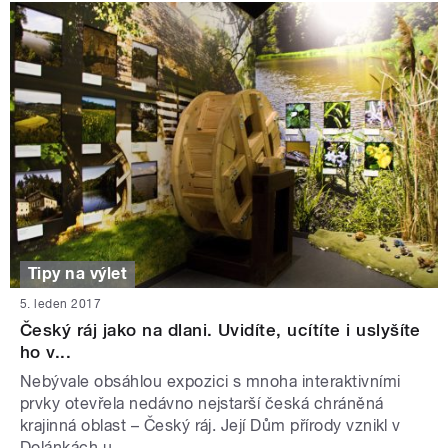
Tipy na výlet
5. leden 2017
Český ráj jako na dlani. Uvidíte, ucítíte i uslyšíte
ho v...
Nebývale obsáhlou expozici s mnoha interaktivními
prvky otevřela nedávno nejstarší česká chráněná
krajinná oblast – Český ráj. Její Dům přírody vznikl v
Dolánkách u...