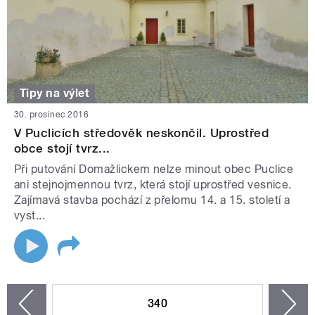
Tipy na výlet
30. prosinec 2016
V Puclicích středověk neskončil. Uprostřed
obce stojí tvrz...
Při putování Domažlickem nelze minout obec Puclice
ani stejnojmennou tvrz, která stojí uprostřed vesnice.
Zajímavá stavba pochází z přelomu 14. a 15. století a
vyst...
STRÁNKY
340
n
zí