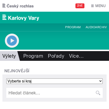
Přejít k hlavnímu obsahu
MENU
ŽIVĚ
PROGRAM
AUDIOARCHIV
Výlety
Program
Pořady
Více
…
NEJNOVĚJŠÍ