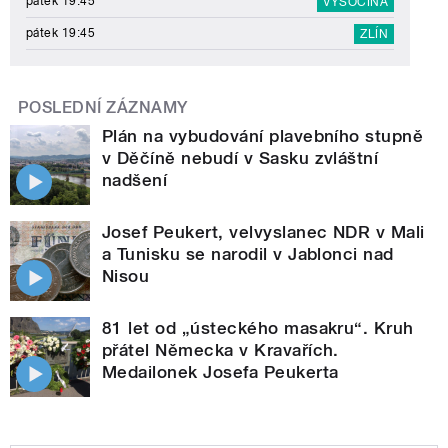
pátek 19:45
VYSOČINA
pátek 19:45
ZLÍN
POSLEDNÍ ZÁZNAMY
Plán na vybudování plavebního stupně
v Děčíně nebudí v Sasku zvláštní
nadšení
Josef Peukert, velvyslanec NDR v Mali
a Tunisku se narodil v Jablonci nad
Nisou
81 let od „ústeckého masakru“. Kruh
přátel Německa v Kravařích.
Medailonek Josefa Peukerta