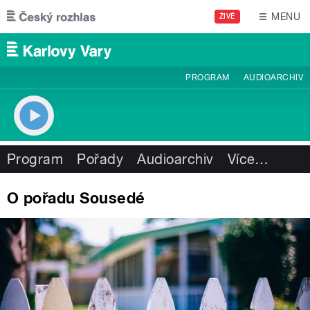
Přejít k hlavnímu obsahu
MENU
ŽIVĚ
PROGRAM
AUDIOARCHIV
Program
Pořady
Audioarchiv
Více
…
O pořadu Sousedé