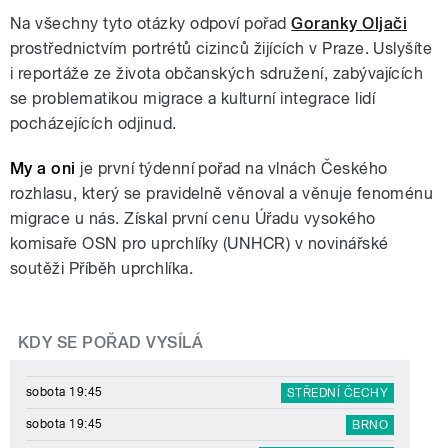
Na všechny tyto otázky odpoví pořad
Goranky Oljači
prostřednictvím portrétů cizinců žijících v Praze. Uslyšíte
i reportáže ze života občanských sdružení, zabývajících
se problematikou migrace a kulturní integrace lidí
pocházejících odjinud.
My a oni
je první týdenní pořad na vlnách Českého
rozhlasu, který se pravidelně věnoval a věnuje fenoménu
migrace u nás. Získal první cenu Úřadu vysokého
komisaře OSN pro uprchlíky (UNHCR) v novinářské
soutěži Příběh uprchlíka.
KDY SE POŘAD VYSÍLÁ
sobota 19:45
STŘEDNÍ ČECHY
sobota 19:45
BRNO