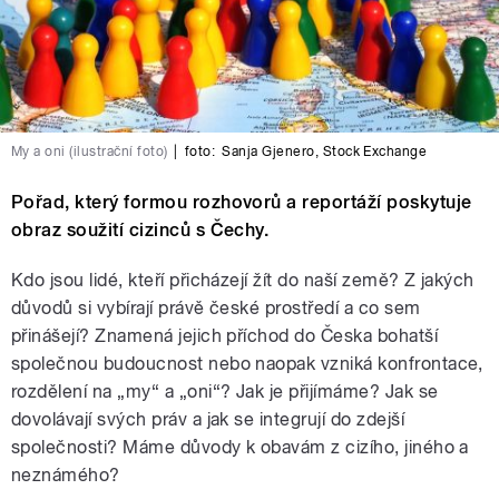
My a oni (ilustrační foto)
|
foto:
Sanja Gjenero
,
Stock Exchange
Pořad, který formou rozhovorů a reportáží poskytuje
obraz soužití cizinců s Čechy.
Kdo jsou lidé, kteří přicházejí žít do naší země? Z jakých
důvodů si vybírají právě české prostředí a co sem
přinášejí? Znamená jejich příchod do Česka bohatší
společnou budoucnost nebo naopak vzniká konfrontace,
rozdělení na „my“ a „oni“? Jak je přijímáme? Jak se
dovolávají svých práv a jak se integrují do zdejší
společnosti? Máme důvody k obavám z cizího, jiného a
neznámého?