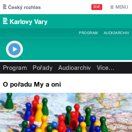
Přejít k hlavnímu obsahu
MENU
ŽIVĚ
PROGRAM
AUDIOARCHIV
Program
Pořady
Audioarchiv
Více
…
O pořadu My a oni