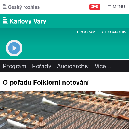
Přejít k hlavnímu obsahu
MENU
ŽIVĚ
PROGRAM
AUDIOARCHIV
Program
Pořady
Audioarchiv
Více
…
O pořadu Folklorní notování