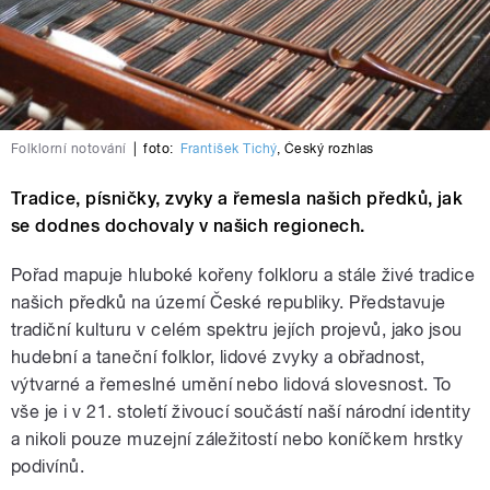
Folklorní notování
|
foto:
František Tichý
,
Český rozhlas
Tradice, písničky, zvyky a řemesla našich předků, jak
se dodnes dochovaly v našich regionech.
Pořad mapuje hluboké kořeny folkloru a stále živé tradice
našich předků na území České republiky. Představuje
tradiční kulturu v celém spektru jejích projevů, jako jsou
hudební a taneční folklor, lidové zvyky a obřadnost,
výtvarné a řemeslné umění nebo lidová slovesnost. To
vše je i v 21. století živoucí součástí naší národní identity
a nikoli pouze muzejní záležitostí nebo koníčkem hrstky
podivínů.