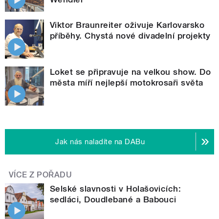
Viktor Braunreiter oživuje Karlovarsko
příběhy. Chystá nové divadelní projekty
Loket se připravuje na velkou show. Do
města míří nejlepší motokrosaři světa
Jak nás naladíte na DABu
VÍCE Z POŘADU
Selské slavnosti v Holašovicích:
sedláci, Doudlebané a Babouci