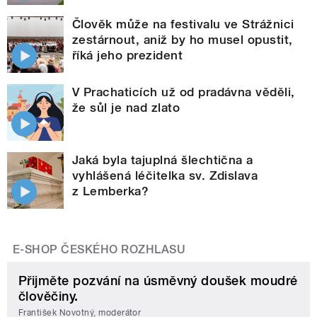
Člověk může na festivalu ve Strážnici
zestárnout, aniž by ho musel opustit,
říká jeho prezident
V Prachaticích už od pradávna věděli,
že sůl je nad zlato
Jaká byla tajuplná šlechtična a
vyhlášená léčitelka sv. Zdislava
z Lemberka?
E-SHOP ČESKÉHO ROZHLASU
Přijměte pozvání na úsměvný doušek moudré
člověčiny.
František Novotný, moderátor