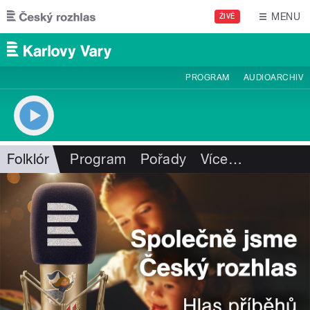
Přejít k hlavnímu obsahu
MENU
ŽIVĚ
PROGRAM
AUDIOARCHIV
Folklór
Program
Pořady
Více
…