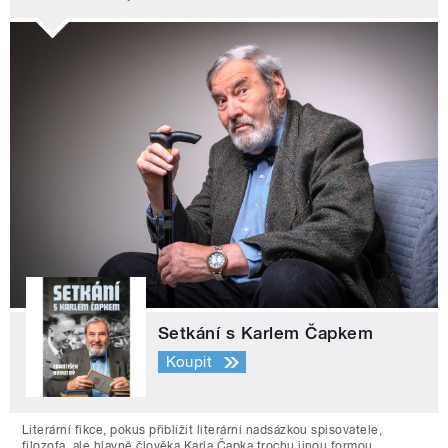
Setkání s Karlem Čapkem
Koupit
Literární fikce, pokus přiblížit literární nadsázkou spisovatele,
filozofa, ale hlavně člověka Karla Čapka trochu jinou formou.