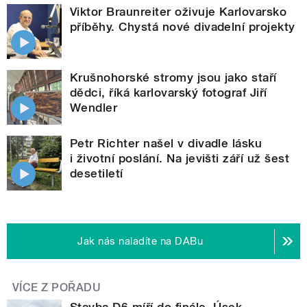
Viktor Braunreiter oživuje Karlovarsko
příběhy. Chystá nové divadelní projekty
Krušnohorské stromy jsou jako staří
dědci, říká karlovarský fotograf Jiří
Wendler
Petr Richter našel v divadle lásku
i životní poslání. Na jevišti září už šest
desetiletí
Jak nás naladíte na DABu
VÍCE Z POŘADU