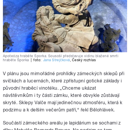
Apoteóza hraběte Šporka. Sousoší představuje vidinu blažené smrti
hraběte Šporka
|
foto:
Jana Strejčková
,
Český rozhlas
V plánu jsou mimořádné prohlídky zámeckých sklepů při
svíčkách a lucernách, které zpřístupní gotické základy i
původní hraběcí vinotéku. „Chceme ukázat
návštěvníkům i ty části zámku, které obvykle zůstávají
skryté. Sklepy Valče mají jedinečnou atmosféru, která k
podzimu a k delším večerům patří,“ řekl Bělohlávek.
Součástí zámeckého areálu je lapidárium se sochami z