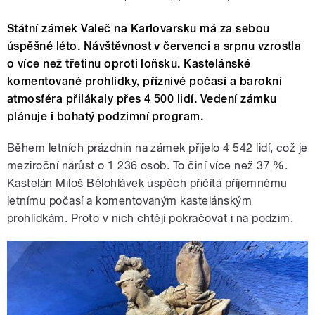
Státní zámek Valeč na Karlovarsku má za sebou
úspěšné léto. Návštěvnost v červenci a srpnu vzrostla
o více než třetinu oproti loňsku. Kastelánské
komentované prohlídky, příznivé počasí a barokní
atmosféra přilákaly přes 4 500 lidí. Vedení zámku
plánuje i bohatý podzimní program.
Během letních prázdnin na zámek přijelo 4 542 lidí, což je
meziroční nárůst o 1 236 osob. To činí více než 37 %.
Kastelán Miloš Bělohlávek úspěch přičítá příjemnému
letnímu počasí a komentovaným kastelánským
prohlídkám. Proto v nich chtějí pokračovat i na podzim.