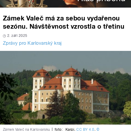
Zámek Valeč má za sebou vydařenou
sezónu. Návštěvnost vzrostla o třetinu
2. září 2025
Zprávy pro Karlovarský kraj
Zámek Valeč na Karlovarsku
|
foto:
Karpi
,
CC BY 4.0
,
©