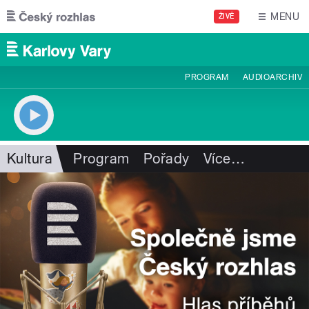
Přejít k hlavnímu obsahu
MENU
ŽIVĚ
PROGRAM
AUDIOARCHIV
Kultura
Program
Pořady
Více
…