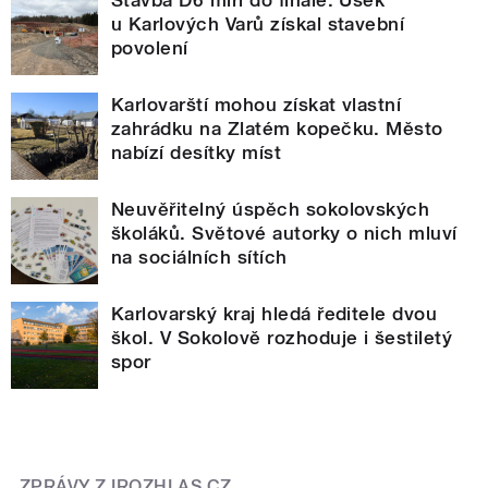
Stavba D6 míří do finále. Úsek
u Karlových Varů získal stavební
povolení
Karlovarští mohou získat vlastní
zahrádku na Zlatém kopečku. Město
nabízí desítky míst
Neuvěřitelný úspěch sokolovských
školáků. Světové autorky o nich mluví
na sociálních sítích
Karlovarský kraj hledá ředitele dvou
škol. V Sokolově rozhoduje i šestiletý
spor
ZPRÁVY Z IROZHLAS.CZ