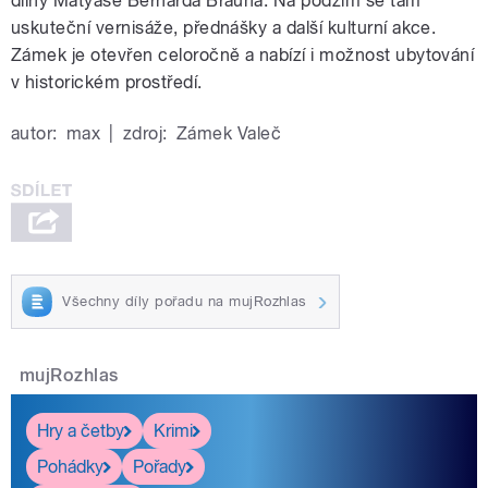
dílny Matyáše Bernarda Brauna. Na podzim se tam
uskuteční vernisáže, přednášky a další kulturní akce.
Zámek je otevřen celoročně a nabízí i možnost ubytování
v historickém prostředí.
autor:
max
|
zdroj:
Zámek Valeč
Všechny díly pořadu na mujRozhlas
mujRozhlas
Hry a četby
Krimi
Pohádky
Pořady