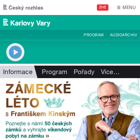
Přejít k hlavnímu obsahu
MENU
ŽIVĚ
PROGRAM
AUDIOARCHIV
Informace
Program
Pořady
Více
…