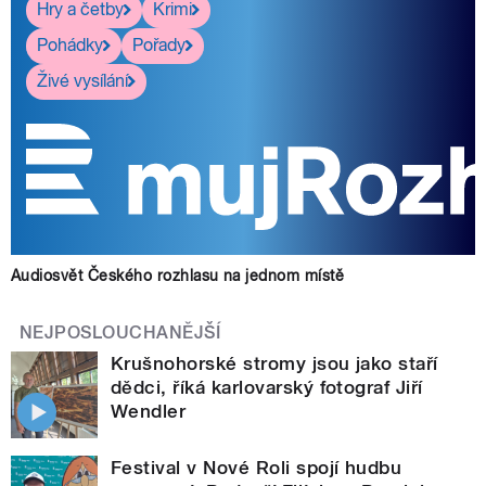
Hry a četby
Krimi
Pohádky
Pořady
Živé vysílání
Audiosvět Českého rozhlasu na jednom místě
NEJPOSLOUCHANĚJŠÍ
Krušnohorské stromy jsou jako staří
dědci, říká karlovarský fotograf Jiří
Wendler
Festival v Nové Roli spojí hudbu