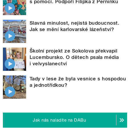
s pomocí. Podpoří Filípka z Perninku
Slavná minulost, nejistá budoucnost.
Jak se mění karlovarské lázeňství?
Školní projekt ze Sokolova překvapil
Lucembursko. O dětech psala média
i velvyslanectví
Tady v lese že byla vesnice s hospodou
a jednotřídkou?
Jak nás naladíte na DABu