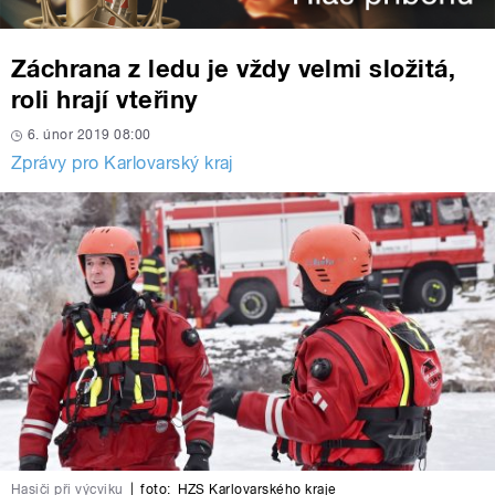
Záchrana z ledu je vždy velmi složitá,
roli hrají vteřiny
6. únor 2019 08:00
Zprávy pro Karlovarský kraj
Hasiči při výcviku
|
foto:
HZS Karlovarského kraje