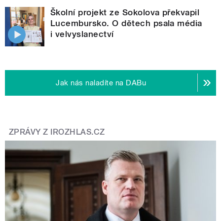
Školní projekt ze Sokolova překvapil
Lucembursko. O dětech psala média
i velvyslanectví
Jak nás naladíte na DABu
ZPRÁVY Z IROZHLAS.CZ