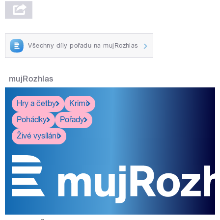
Všechny díly pořadu na mujRozhlas
mujRozhlas
Hry a četby
Krimi
Pohádky
Pořady
Živé vysílání