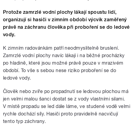
Protože zamrzlé vodní plochy lákají spoustu lidí,
organizují si hasiči v zimním období výcvik zaměřený
právě na záchranu člověka při proboření se do ledové
vody.
K zimním radovánkám patří neodmyslitelně bruslení.
Zamrzlé vodní plochy navíc lákají i na běžné procházky
po hladině, které jsou možné právě pouze v mrazivém
období. To vše s sebou nese riziko proboření se do
ledové vody.
Člověk nebo zvíře po propadnutí se ledovou plochou má
jen velmi malou šanci dostat se z vody vlastními silami.
V místě propadu se led dále láme, ve studené vodě velmi
rychle dochází síly. Hasiči proto pravidelně nacvičují
tento typ záchrany.