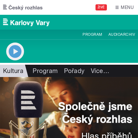
Přejít k hlavnímu obsahu
MENU
ŽIVĚ
PROGRAM
AUDIOARCHIV
Kultura
Program
Pořady
Více
…