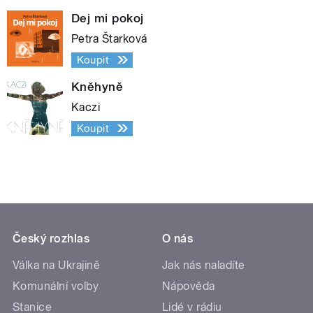
Dej mi pokoj
Petra Štarková
Koupit
Kněhyně
Kaczi
Koupit
Český rozhlas
O nás
Válka na Ukrajině
Jak nás naladíte
Komunální volby
Nápověda
Stanice
Lidé v rádiu