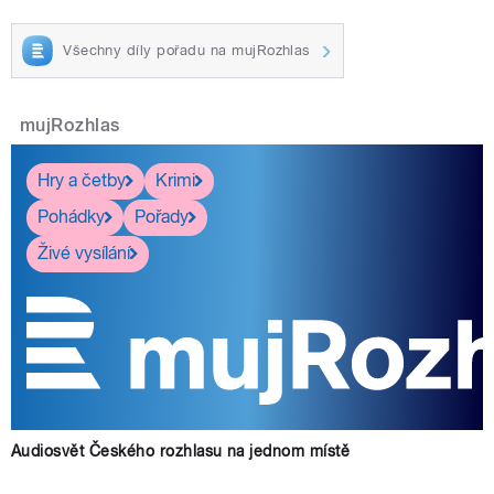
Všechny díly pořadu na mujRozhlas
mujRozhlas
Hry a četby
Krimi
Pohádky
Pořady
Živé vysílání
Audiosvět Českého rozhlasu na jednom místě