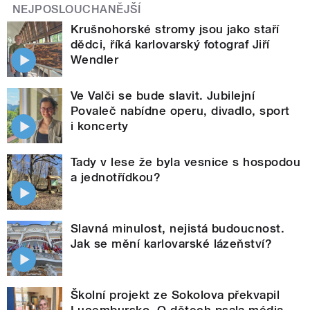
NEJPOSLOUCHANĚJŠÍ
Krušnohorské stromy jsou jako staří
dědci, říká karlovarský fotograf Jiří
Wendler
Ve Valči se bude slavit. Jubilejní
Povaleč nabídne operu, divadlo, sport
i koncerty
Tady v lese že byla vesnice s hospodou
a jednotřídkou?
Slavná minulost, nejistá budoucnost.
Jak se mění karlovarské lázeňství?
Školní projekt ze Sokolova překvapil
Lucembursko. O dětech psala média