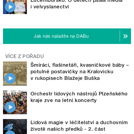
i velvyslanectví
Jak nás naladíte na DABu
VÍCE Z POŘADU
Šmíráci, flašinetáři, kvasničkové báby –
potulné postavičky na Kralovicku
v rukopisech Blažeje Buška
Orchestr lidových nástrojů Plzeňského
kraje zve na letní koncerty
Lidová magie v léčitelství a duchovním
životě našich předků - 2. část