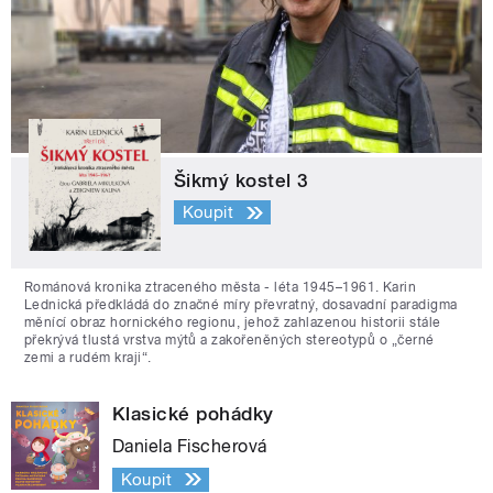
Šikmý kostel 3
Koupit
Románová kronika ztraceného města - léta 1945–1961. Karin
Lednická předkládá do značné míry převratný, dosavadní paradigma
měnící obraz hornického regionu, jehož zahlazenou historii stále
překrývá tlustá vrstva mýtů a zakořeněných stereotypů o „černé
zemi a rudém kraji“.
Klasické pohádky
Daniela Fischerová
Koupit