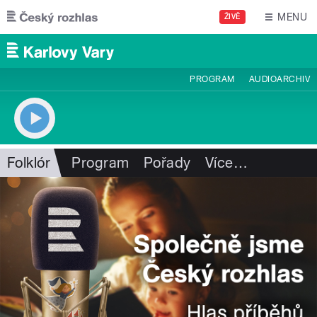
Přejít k hlavnímu obsahu
MENU
ŽIVĚ
PROGRAM
AUDIOARCHIV
Folklór
Program
Pořady
Více
…