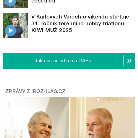
desetiletí
V Karlových Varech o víkendu startuje
34. ročník terénního hobby triatlonu
KIWI MUŽ 2025
Jak nás naladíte na DABu
ZPRÁVY Z IROZHLAS.CZ