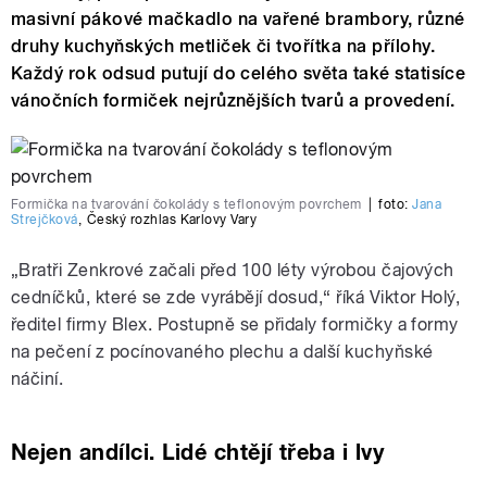
masivní pákové mačkadlo na vařené brambory, různé
druhy kuchyňských metliček či tvořítka na přílohy.
Každý rok odsud putují do celého světa také statisíce
vánočních formiček nejrůznějších tvarů a provedení.
Formička na tvarování čokolády s teflonovým povrchem
|
foto:
Jana
Strejčková
,
Český rozhlas Karlovy Vary
„Bratři Zenkrové začali před 100 léty výrobou čajových
cedníčků, které se zde vyrábějí dosud,“ říká Viktor Holý,
ředitel firmy Blex. Postupně se přidaly formičky a formy
na pečení z pocínovaného plechu a další kuchyňské
náčiní.
Nejen andílci. Lidé chtějí třeba i lvy