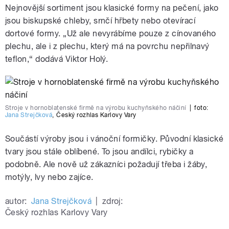
Nejnovější sortiment jsou klasické formy na pečení, jako
jsou biskupské chleby, srnčí hřbety nebo otevírací
dortové formy. „Už ale nevyrábíme pouze z cínovaného
plechu, ale i z plechu, který má na povrchu nepřilnavý
teflon,“ dodává Viktor Holý.
Stroje v hornoblatenské firmě na výrobu kuchyňského náčiní
|
foto:
Jana Strejčková
,
Český rozhlas Karlovy Vary
Součástí výroby jsou i vánoční formičky. Původní klasické
tvary jsou stále oblíbené. To jsou andílci, rybičky a
podobně. Ale nově už zákazníci požadují třeba i žáby,
motýly, lvy nebo zajíce.
autor:
Jana Strejčková
|
zdroj:
Český rozhlas Karlovy Vary