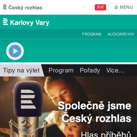
Přejít k hlavnímu obsahu
MENU
ŽIVĚ
PROGRAM
AUDIOARCHIV
Tipy na výlet
Program
Pořady
Více
…