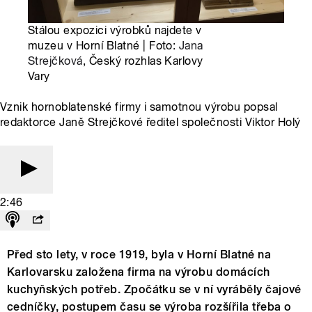
Stálou expozici výrobků najdete v
muzeu v Horní Blatné | Foto:
Jana
Strejčková
, Český rozhlas Karlovy
Vary
Vznik hornoblatenské firmy i samotnou výrobu popsal
redaktorce Janě Strejčkové ředitel společnosti Viktor Holý
2:46
Před sto lety, v roce 1919, byla v Horní Blatné na
Karlovarsku založena firma na výrobu domácích
kuchyňských potřeb. Zpočátku se v ní vyráběly čajové
cedníčky, postupem času se výroba rozšířila třeba o