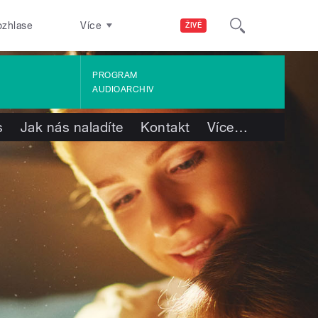
ozhlase
Více
ŽIVĚ
PROGRAM
AUDIOARCHIV
s
Jak nás naladíte
Kontakt
Více
…