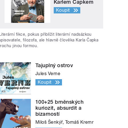
Karlem Čapkem
Koupit
Literární fikce, pokus přiblížit literární nadsázkou
spisovatele, filozofa, ale hlavně člověka Karla Čapka
trochu jinou formou.
Tajuplný ostrov
Jules Verne
Koupit
100+25 brněnských
kuriozit, absurdit a
bizarností
Miloš Šenkýř, Tomáš Kremr