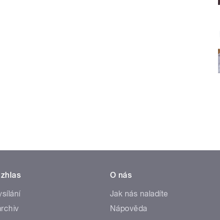
zhlas
O nás
ysílání
Jak nás naladíte
rchiv
Nápověda