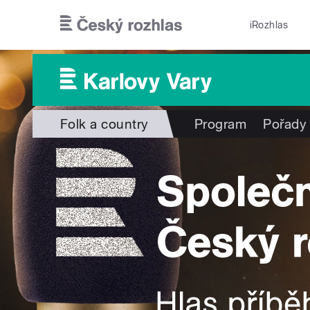
Přejít k hlavnímu obsahu
iRozhlas
Folk a country
Program
Pořady