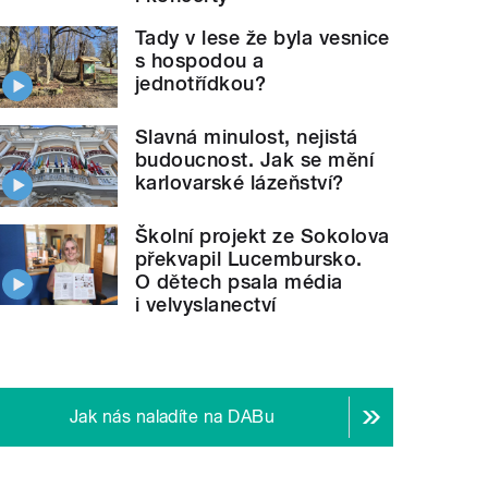
Tady v lese že byla vesnice
s hospodou a
jednotřídkou?
Slavná minulost, nejistá
budoucnost. Jak se mění
karlovarské lázeňství?
Školní projekt ze Sokolova
překvapil Lucembursko.
O dětech psala média
i velvyslanectví
Jak nás naladíte na DABu