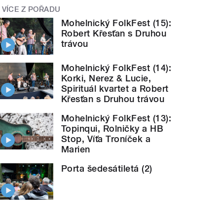
VÍCE Z POŘADU
Mohelnický FolkFest (15):
Robert Křesťan s Druhou
trávou
Mohelnický FolkFest (14):
Korki, Nerez & Lucie,
Spirituál kvartet a Robert
Křesťan s Druhou trávou
Mohelnický FolkFest (13):
Topinqui, Rolničky a HB
Stop, Víťa Troníček a
Marien
Porta šedesátiletá (2)