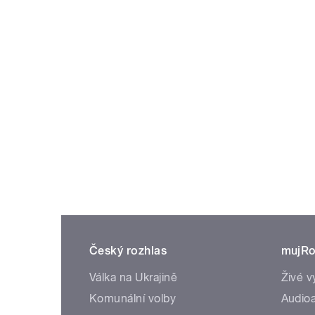
Český rozhlas
mujRo
Válka na Ukrajině
Živé v
Komunální volby
Audioa