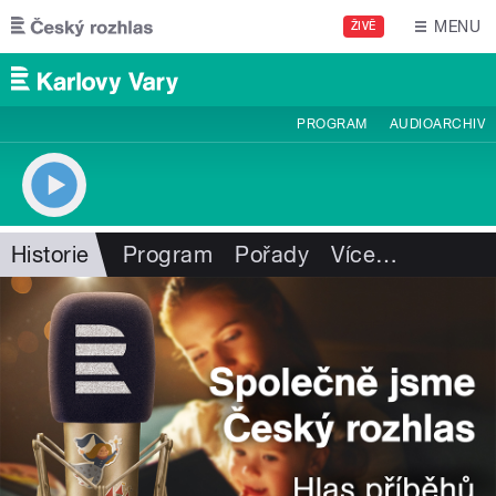
Přejít k hlavnímu obsahu
MENU
ŽIVĚ
PROGRAM
AUDIOARCHIV
Historie
Program
Pořady
Více
…