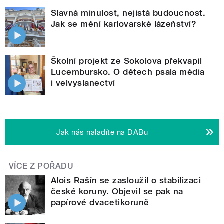
Slavná minulost, nejistá budoucnost.
Jak se mění karlovarské lázeňství?
Školní projekt ze Sokolova překvapil
Lucembursko. O dětech psala média
i velvyslanectví
Jak nás naladíte na DABu
VÍCE Z POŘADU
Alois Rašín se zasloužil o stabilizaci
české koruny. Objevil se pak na
papírové dvacetikoruně