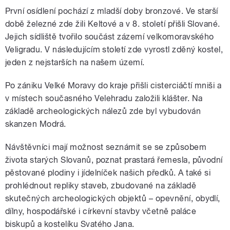
První osídlení pochází z mladší doby bronzové. Ve starší
době železné zde žili Keltové a v 8. století přišli Slované.
Jejich sídliště tvořilo součást zázemí velkomoravského
Veligradu. V následujícím století zde vyrostl zděný kostel,
jeden z nejstarších na našem území.
Po zániku Velké Moravy do kraje přišli cisterciáčtí mniši a
v místech současného Velehradu založili klášter. Na
základě archeologických nálezů zde byl vybudován
skanzen Modrá.
Návštěvníci mají možnost seznámit se se způsobem
života starých Slovanů, poznat prastará řemesla, původní
pěstované plodiny i jídelníček našich předků. A také si
prohlédnout repliky staveb, zbudované na základě
skutečných archeologických objektů – opevnění, obydlí,
dílny, hospodářské i církevní stavby včetně paláce
biskupů a kostelíku Svatého Jana.