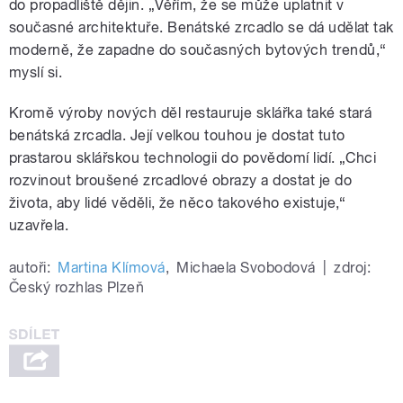
do propadliště dějin. „Věřím, že se může uplatnit v
současné architektuře. Benátské zrcadlo se dá udělat tak
moderně, že zapadne do současných bytových trendů,“
myslí si.
Kromě výroby nových děl restauruje sklářka také stará
benátská zrcadla. Její velkou touhou je dostat tuto
prastarou sklářskou technologii do povědomí lidí. „Chci
rozvinout broušené zrcadlové obrazy a dostat je do
života, aby lidé věděli, že něco takového existuje,“
uzavřela.
autoři:
Martina Klímová
,
Michaela Svobodová
|
zdroj:
Český rozhlas Plzeň