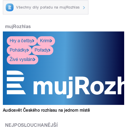
Všechny díly pořadu na mujRozhlas
mujRozhlas
Hry a četby
Krimi
Pohádky
Pořady
Živé vysílání
Audiosvět Českého rozhlasu na jednom místě
NEJPOSLOUCHANĚJŠÍ