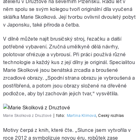
ateliéru v Druztové na severním Plzeňsku. Řadu let v
něm spolu se svým kolegou tvoří originální díla vyučená
sklářka Marie Skolková. Její tvorbu ovlivnil dvouletý pobyt
v Japonsku, také příroda a četba.
V dílně můžete najít brusičský stroj, řezačku a další
potřebné vybavení. Zručná umělkyně dělá návrhy,
polotovar ofrézuje a vybrousí. Při práci používá různé
technologie a každý kus z její dílny je originál. Specialitou
Marie Skolkové jsou benátská zrcadla a broušené
zrcadlové obrazy. „Spodní strana obrazu je vybroušená a
postříbřená, a potom jsou obrazy složené na dřevěné
podložce, aby byl zachován jejich tvar,“ vysvětlila.
Marie Skolková z Druztové
|
foto:
Martina Klímová
,
Český rozhlas
Motivy čerpá z knih, které čte. „Slunce jsem vytvořila v
roce 2012 a symbolizuje novou éru, robůtek zase