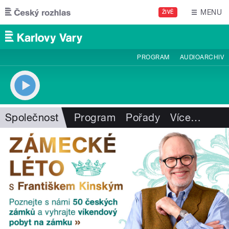
Přejít k hlavnímu obsahu
MENU
ŽIVĚ
PROGRAM
AUDIOARCHIV
Společnost
Program
Pořady
Více
…