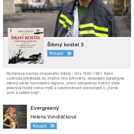
Šikmý kostel 3
Koupit
Románová kronika ztraceného města - léta 1945–1961. Karin
Lednická předkládá do značné míry převratný, dosavadní paradigma
měnící obraz hornického regionu, jehož zahlazenou historii stále
překrývá tlustá vrstva mýtů a zakořeněných stereotypů o „černé
zemi a rudém kraji“.
Evergreeny
Helena Vondráčková
Koupit