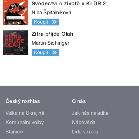
Svědectví o životě v KLDR 2
Nina Špitálníková
Koupit
Zítra přijde Olah
Martin Sichinger
Koupit
Český rozhlas
O nás
Válka na Ukrajině
Jak nás naladíte
Komunální volby
Nápověda
Stanice
Lidé v rádiu