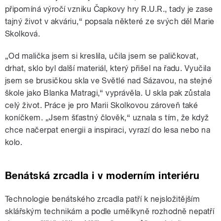
připomíná výročí vzniku Čapkovy hry R.U.R., tady je zase
tajný život v akváriu,“ popsala některé ze svých děl Marie
Skolková.
„Od malička jsem si kreslila, učila jsem se paličkovat,
drhat, sklo byl další materiál, který přišel na řadu. Vyučila
jsem se brusičkou skla ve Světlé nad Sázavou, na stejné
škole jako Blanka Matragi,“ vyprávěla. U skla pak zůstala
celý život. Práce je pro Marii Skolkovou zároveň také
koníčkem. „Jsem šťastný člověk,“ uznala s tím, že když
chce načerpat energii a inspiraci, vyrazí do lesa nebo na
kolo.
Benátská zrcadla i v moderním interiéru
Technologie benátského zrcadla patří k nejsložitějším
sklářským technikám a podle umělkyně rozhodně nepatří