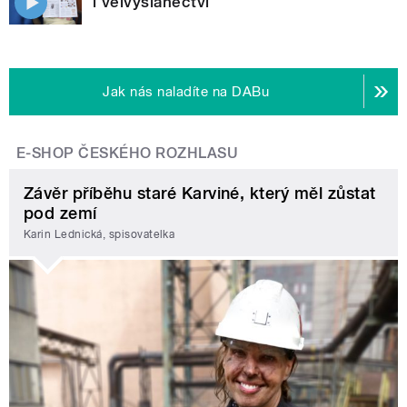
i velvyslanectví
Jak nás naladíte na DABu
E-SHOP ČESKÉHO ROZHLASU
Závěr příběhu staré Karviné, který měl zůstat
pod zemí
Karin Lednická, spisovatelka