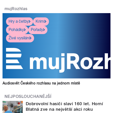
mujRozhlas
Hry a četby
Krimi
Pohádky
Pořady
Živé vysílání
Audiosvět Českého rozhlasu na jednom místě
NEJPOSLOUCHANĚJŠÍ
Dobrovolní hasiči slaví 160 let. Horní
Blatná zve na největší akci roku