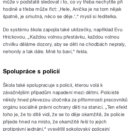
může v podstatě sledovat i to, co vy třeba nechytíte při
hodině a třeba může říct: ‚Hele, Anička je na tom nějak
špatně, je smutná, něco se děje.‘,“ myslí si ředitelka.
Do systému škola zapojila také uklízečky, například Evu
Hrickovou. „Každou volnou přestávku, každou volnou
chvilku děláme dozory, aby se děti na chodbách nepraly,
nehonily a tak dále. Mně to baví,“ řekla.
Spolupráce s policií
Škola také spolupracuje s policií, kterou volá k
závažnějším případům napadení mezi dětmi. Policisté
někdy hned převezou útočníka za přítomnosti pracovníků
orgánu sociálně právní ochrany dětí na stanici. „Ten efekt
toho je, že to dítě vidí, že se to děje okamžitě, že policie
přijede hned na místo, že okamžitě řeší to jejich
protiprávní jednání,“ vysvětlil sokolovský policejní