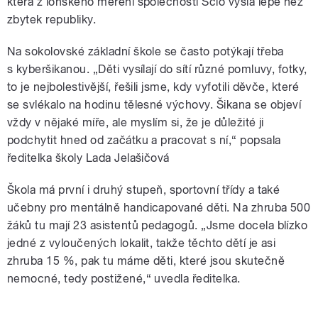
která z loňského měření společnosti Scio vyšla lépe než
zbytek republiky.
Na sokolovské základní škole se často potýkají třeba
s kyberšikanou. „Děti vysílají do sítí různé pomluvy, fotky,
to je nejbolestivější, řešili jsme, kdy vyfotili děvče, které
se svlékalo na hodinu tělesné výchovy. Šikana se objeví
vždy v nějaké míře, ale myslím si, že je důležité ji
podchytit hned od začátku a pracovat s ní,“ popsala
ředitelka školy Lada Jelašičová
Škola má první i druhý stupeň, sportovní třídy a také
učebny pro mentálně handicapované děti. Na zhruba 500
žáků tu mají 23 asistentů pedagogů. „Jsme docela blízko
jedné z vyloučených lokalit, takže těchto dětí je asi
zhruba 15 %, pak tu máme děti, které jsou skutečně
nemocné, tedy postižené,“ uvedla ředitelka.