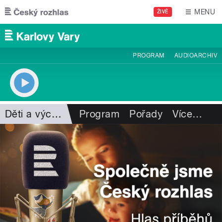
Přejít k hlavnímu obsahu
MENU
ŽIVĚ
PROGRAM
AUDIOARCHIV
Děti a výchova
Program
Pořady
Více
…