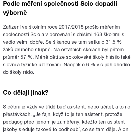
Podle měření společnosti Scio dopadli
výborně
Zařízení ve školním roce 2017/2018 prošlo měřením
společnosti Scio a v porovnání s dalšími 163 školami si
vedlo velmi dobře. Se šikanou se tam setkalo 31,5 %
žáků druhého stupně. Na ostatních školách byl přitom
průměr 57 %. Méně děti ze sokolovské školy hlásilo také
slovní a fyzické ubližování. Naopak o 6 % víc jich chodilo
do školy rádo.
Co dělají jinak?
S dětmi je vždy ve třídě buď asistent, nebo učitel, a to i o
přestávkách. „Je fajn, když to je ten asistent, protože
pedagog přeci jenom je zaměřený, kdežto ten asistent
jakoby sleduje takové to podhoubí, co se tam děje. A on