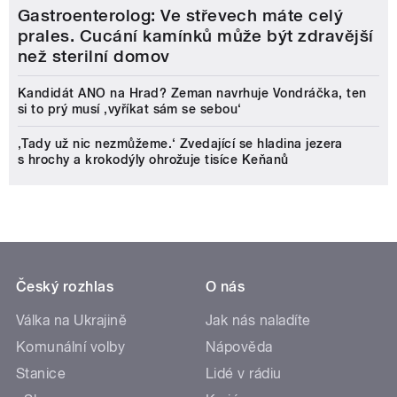
Gastroenterolog: Ve střevech máte celý
prales. Cucání kamínků může být zdravější
než sterilní domov
Kandidát ANO na Hrad? Zeman navrhuje Vondráčka, ten
si to prý musí ‚vyříkat sám se sebou‘
‚Tady už nic nezmůžeme.‘ Zvedající se hladina jezera
s hrochy a krokodýly ohrožuje tisíce Keňanů
Český rozhlas
O nás
Válka na Ukrajině
Jak nás naladíte
Komunální volby
Nápověda
Stanice
Lidé v rádiu