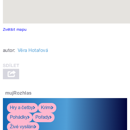
Zvětšit mapu
autor:
Věra Hotařová
mujRozhlas
Hry a četby
Krimi
Pohádky
Pořady
Živé vysílání