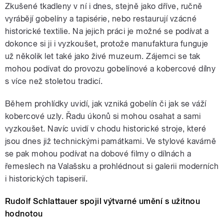
Zkušené tkadleny v ní i dnes, stejně jako dříve, ručně
vyrábějí gobelíny a tapisérie, nebo restaurují vzácné
historické textilie. Na jejich práci je možné se podívat a
dokonce si ji i vyzkoušet, protože manufaktura funguje
už několik let také jako živé muzeum. Zájemci se tak
mohou podívat do provozu gobelínové a kobercové dílny
s více než stoletou tradicí.
Během prohlídky uvidí, jak vzniká gobelín či jak se váží
kobercové uzly. Řadu úkonů si mohou osahat a sami
vyzkoušet. Navíc uvidí v chodu historické stroje, které
jsou dnes již technickými památkami. Ve stylové kavárně
se pak mohou podívat na dobové filmy o dílnách a
řemeslech na Valašsku a prohlédnout si galerii moderních
i historických tapiserií.
Rudolf Schlattauer spojil výtvarné umění s užitnou
hodnotou