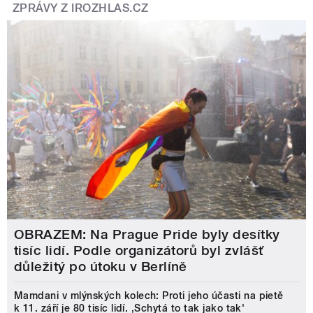
ZPRÁVY Z IROZHLAS.CZ
OBRAZEM: Na Prague Pride byly desítky
tisíc lidí. Podle organizátorů byl zvlášť
důležitý po útoku v Berlíně
Mamdani v mlýnských kolech: Proti jeho účasti na pietě
k 11. září je 80 tisíc lidí. ‚Schytá to tak jako tak'