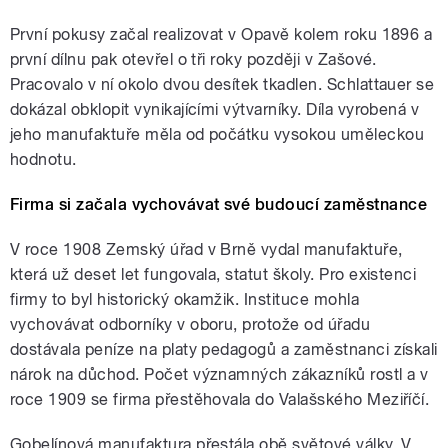
První pokusy začal realizovat v Opavě kolem roku 1896 a
první dílnu pak otevřel o tři roky později v Zašové.
Pracovalo v ní okolo dvou desítek tkadlen. Schlattauer se
dokázal obklopit vynikajícími výtvarníky. Díla vyrobená v
jeho manufaktuře měla od počátku vysokou uměleckou
hodnotu.
Firma si začala vychovávat své budoucí zaměstnance
V roce 1908 Zemský úřad v Brně vydal manufaktuře,
která už deset let fungovala, statut školy. Pro existenci
firmy to byl historický okamžik. Instituce mohla
vychovávat odborníky v oboru, protože od úřadu
dostávala peníze na platy pedagogů a zaměstnanci získali
nárok na důchod. Počet významných zákazníků rostl a v
roce 1909 se firma přestěhovala do Valašského Meziříčí.
Gobelínová manufaktura přestála obě světové války. V