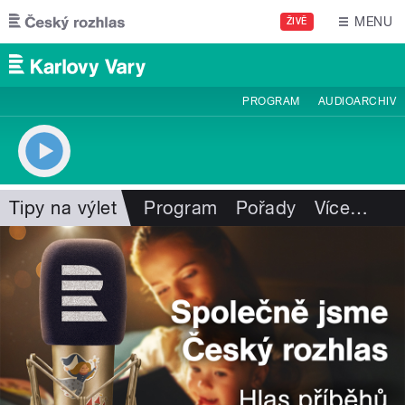
Přejít k hlavnímu obsahu
MENU
ŽIVĚ
PROGRAM
AUDIOARCHIV
Tipy na výlet
Program
Pořady
Více
…