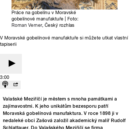
Práce na gobelínu v Moravské
gobelínové manufaktuře | Foto:
Roman Verner
, Český rozhlas
V Moravské gobelínové manufaktuře si můžete utkat vlastní
tapiserii
3:00
Valašské Meziříčí je městem s mnoha památkami a
zajímavostmi. K jeho unikátům bezesporu patří
Moravská gobelínová manufaktura. V roce 1898 ji v
nedaleké obci Zašová založil akademický malíř Rudolf
Schlattauer. Do Valašského Meziříčí se firma