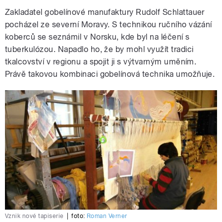
Zakladatel gobelínové manufaktury Rudolf Schlattauer
pocházel ze severní Moravy. S technikou ručního vázání
koberců se seznámil v Norsku, kde byl na léčení s
tuberkulózou. Napadlo ho, že by mohl využít tradici
tkalcovství v regionu a spojit ji s výtvarným uměním.
Právě takovou kombinaci gobelínová technika umožňuje.
Vznik nové tapiserie
|
foto:
Roman Verner