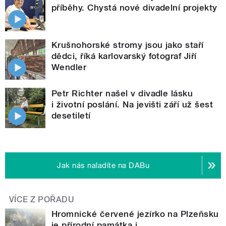
příběhy. Chystá nové divadelní projekty
Krušnohorské stromy jsou jako staří
dědci, říká karlovarský fotograf Jiří
Wendler
Petr Richter našel v divadle lásku
i životní poslání. Na jevišti září už šest
desetiletí
Jak nás naladíte na DABu
VÍCE Z POŘADU
Hromnické červené jezírko na Plzeňsku
je přírodní památka i...