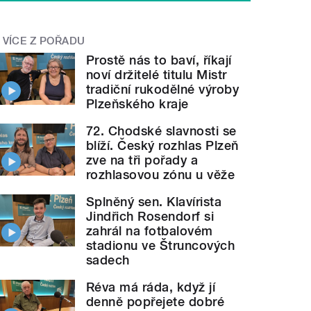
VÍCE Z POŘADU
Prostě nás to baví, říkají
noví držitelé titulu Mistr
tradiční rukodělné výroby
Plzeňského kraje
72. Chodské slavnosti se
blíží. Český rozhlas Plzeň
zve na tři pořady a
rozhlasovou zónu u věže
Splněný sen. Klavírista
Jindřich Rosendorf si
zahrál na fotbalovém
stadionu ve Štruncových
sadech
Réva má ráda, když jí
denně popřejete dobré