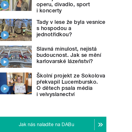
operu, divadlo, sport
i koncerty
Tady v lese že byla vesnice
s hospodou a
jednotřídkou?
Slavná minulost, nejistá
budoucnost. Jak se mění
karlovarské lázeňství?
Školní projekt ze Sokolova
překvapil Lucembursko.
O dětech psala média
i velvyslanectví
Jak nás naladíte na DABu