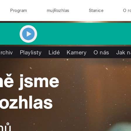
Program
mujRozhlas
Stanice
O r
rchiv
Playlisty
Lidé
Kamery
O nás
Jak n