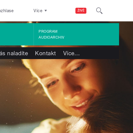
ozhlase
Více
ŽIVĚ
PROGRAM
AUDIOARCHIV
ás naladíte
Kontakt
Více
…