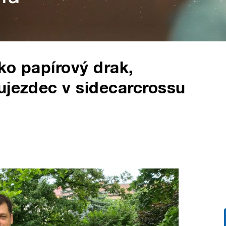
ako papírový drak,
ujezdec v sidecarcrossu