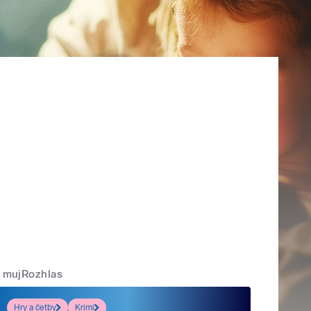
mujRozhlas
Hry a četby
Krimi