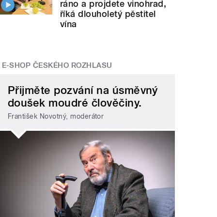
ráno a projdete vinohrad,
říká dlouholetý pěstitel
vína
E-SHOP ČESKÉHO ROZHLASU
Přijměte pozvání na úsměvný
doušek moudré člověčiny.
František Novotný, moderátor