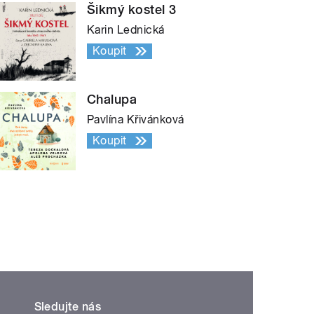
Šikmý kostel 3
Karin Lednická
Koupit
Chalupa
Pavlína Křivánková
Koupit
Sledujte nás