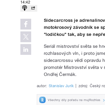
14:42
Sidecarcross je adrenalinov
motokrosový závodník se sp
"lodičkou" tak, aby se nepře
Seriál mistrovství světa se h
rozhlasových vln, i proto jsme
sidecarcrossu vědí opravdu h
promotér Mistrovství světa v
Ondřej Čermák.
autor:
Stanislav Jurík
|
zdroj:
Český ro
Všechny díly pořadu na mujRozhlas