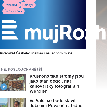
Pohádky
Pořady
Živé vysílání
Audiosvět Českého rozhlasu na jednom místě
NEJPOSLOUCHANĚJŠÍ
Krušnohorské stromy jsou
jako staří dědci, říká
karlovarský fotograf Jiří
Wendler
Ve Valči se bude slavit.
Jubilejní Povaleč nabídne