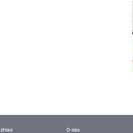
zhlas
O nás