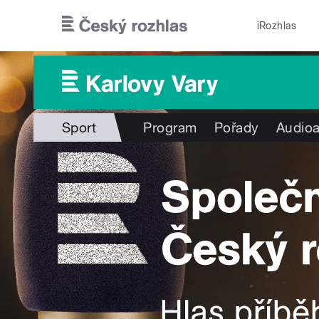
Přejít k hlavnímu obsahu
iRozhlas
Sport
Program
Pořady
Audioa