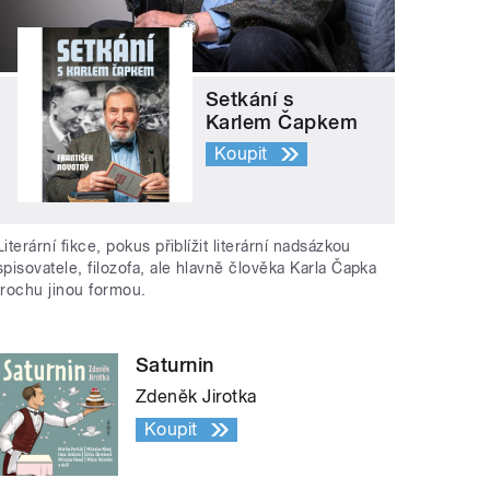
Setkání s
Karlem Čapkem
Koupit
Literární fikce, pokus přiblížit literární nadsázkou
spisovatele, filozofa, ale hlavně člověka Karla Čapka
trochu jinou formou.
Saturnin
Zdeněk Jirotka
Koupit