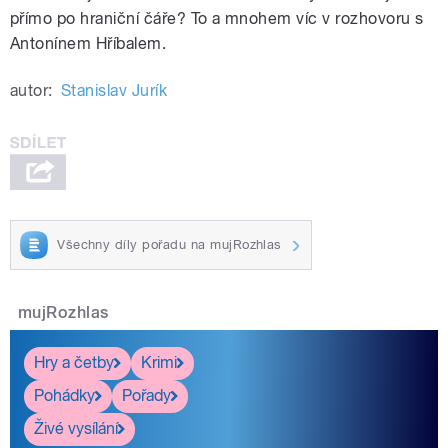
přímo po hraniční čáře? To a mnohem víc v rozhovoru s
Antonínem Hříbalem.
autor:
Stanislav Jurík
Všechny díly pořadu na mujRozhlas
mujRozhlas
Hry a četby
Krimi
Pohádky
Pořady
Živé vysílání