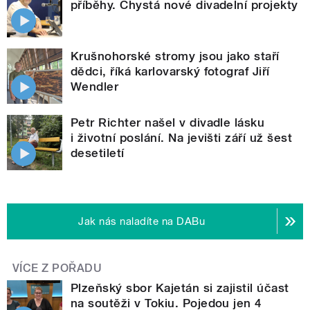
příběhy. Chystá nové divadelní projekty
Krušnohorské stromy jsou jako staří
dědci, říká karlovarský fotograf Jiří
Wendler
Petr Richter našel v divadle lásku
i životní poslání. Na jevišti září už šest
desetiletí
Jak nás naladíte na DABu
VÍCE Z POŘADU
Plzeňský sbor Kajetán si zajistil účast
na soutěži v Tokiu. Pojedou jen 4