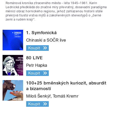
Románová kronika ztraceného města - léta 1945–1961. Karin
Lednická předkládá do značné míry převratný, dosavadní paradigma
měnící obraz hornického regionu, jehož zahlazenou historii stále
překrývá tlustá vrstva mýtů a zakořeněných stereotypů o „černé
zemi a rudém kraji“.
1. Symfonická
Chinaski a SOČR live
Koupit
80 LIVE
Petr Hapka
Koupit
100+25 brněnských kuriozit, absurdit
a bizarností
Miloš Šenkýř, Tomáš Kremr
Koupit