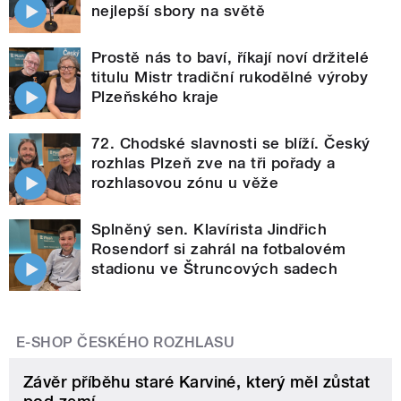
nejlepší sbory na světě
Prostě nás to baví, říkají noví držitelé
titulu Mistr tradiční rukodělné výroby
Plzeňského kraje
72. Chodské slavnosti se blíží. Český
rozhlas Plzeň zve na tři pořady a
rozhlasovou zónu u věže
Splněný sen. Klavírista Jindřich
Rosendorf si zahrál na fotbalovém
stadionu ve Štruncových sadech
E-SHOP ČESKÉHO ROZHLASU
Závěr příběhu staré Karviné, který měl zůstat