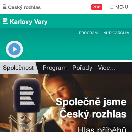
Přejít k hlavnímu obsahu
MENU
ŽIVĚ
PROGRAM
AUDIOARCHIV
Společnost
Program
Pořady
Více
…