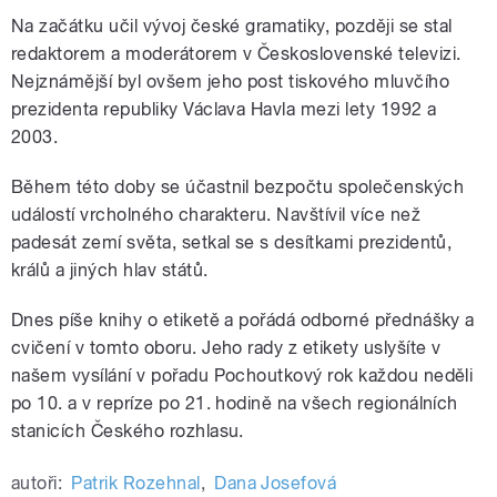
Na začátku učil vývoj české gramatiky, později se stal
redaktorem a moderátorem v Československé televizi.
Nejznámější byl ovšem jeho post tiskového mluvčího
prezidenta republiky Václava Havla mezi lety 1992 a
2003.
Během této doby se účastnil bezpočtu společenských
událostí vrcholného charakteru. Navštívil více než
padesát zemí světa, setkal se s desítkami prezidentů,
králů a jiných hlav států.
Dnes píše knihy o etiketě a pořádá odborné přednášky a
cvičení v tomto oboru. Jeho rady z etikety uslyšíte v
našem vysílání v pořadu Pochoutkový rok každou neděli
po 10. a v repríze po 21. hodině na všech regionálních
stanicích Českého rozhlasu.
autoři:
Patrik Rozehnal
,
Dana Josefová