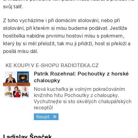
svůj talíř.
Z toho vycházíme i při domácím stolování, nebo při
stolování, při kterém si mísu budeme podávat. Jestliže
hostitelka nabídne prvnímu hostovi mísu s pokrmem,
který by si měl přeložit, tak mu ji přidrží, host si přeloží a
posílá mísu dál.
KE KOUPI V E-SHOPU RADIOTEKA.CZ
Patrik Rozehnal: Pochoutky z horské
chaloupky
Nová kuchařka je volným pokračováním
knižního hitu Pochoutky z chaloupky.
Vychutnejte si sto skvělých chalupářských
receptů!
Koupit
Ladislav Špaček