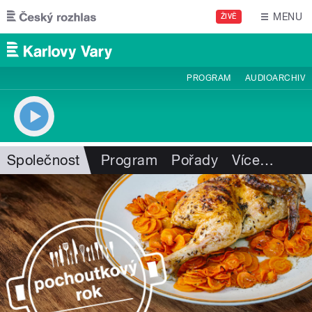
Přejít k hlavnímu obsahu
MENU
ŽIVĚ
PROGRAM
AUDIOARCHIV
Společnost
Program
Pořady
Více
…