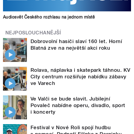
Audiosvět Českého rozhlasu na jednom místě
NEJPOSLOUCHANĚJŠÍ
Dobrovolní hasiči slaví 160 let. Horní
Blatná zve na největší akci roku
Rolava, náplavka i skatepark táhnou. KV
City centrum rozšiřuje nabídku zábavy
ve Varech
Ve Valči se bude slavit. Jubilejní
Povaleč nabídne operu, divadlo, sport
i koncerty
Festival v Nové Roli spojí hudbu
s pomocí. Podpoří Filípka z Perninku