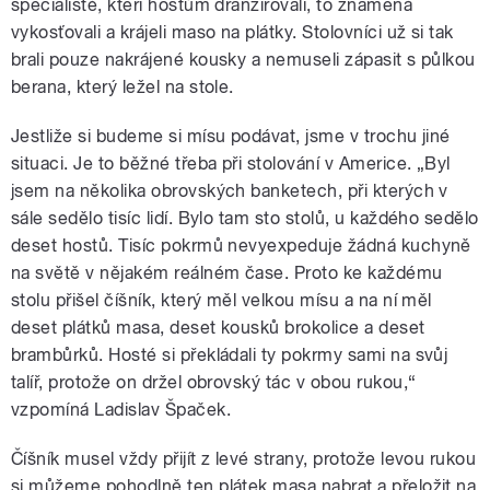
specialisté, kteří hostům dranžírovali, to znamená
vykosťovali a krájeli maso na plátky. Stolovníci už si tak
brali pouze nakrájené kousky a nemuseli zápasit s půlkou
berana, který ležel na stole.
Jestliže si budeme si mísu podávat, jsme v trochu jiné
situaci. Je to běžné třeba při stolování v Americe. „Byl
jsem na několika obrovských banketech, při kterých v
sále sedělo tisíc lidí. Bylo tam sto stolů, u každého sedělo
deset hostů. Tisíc pokrmů nevyexpeduje žádná kuchyně
na světě v nějakém reálném čase. Proto ke každému
stolu přišel číšník, který měl velkou mísu a na ní měl
deset plátků masa, deset kousků brokolice a deset
brambůrků. Hosté si překládali ty pokrmy sami na svůj
talíř, protože on držel obrovský tác v obou rukou,“
vzpomíná Ladislav Špaček.
Číšník musel vždy přijít z levé strany, protože levou rukou
si můžeme pohodlně ten plátek masa nabrat a přeložit na