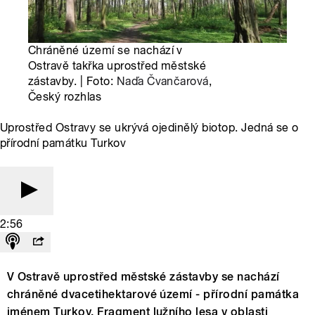
Chráněné území se nachází v
Ostravě takřka uprostřed městské
zástavby. | Foto:
Naďa Čvančarová
,
Český rozhlas
Uprostřed Ostravy se ukrývá ojedinělý biotop. Jedná se o
přírodní památku Turkov
2:56
V Ostravě uprostřed městské zástavby se nachází
chráněné dvacetihektarové území - přírodní památka
jménem Turkov. Fragment lužního lesa v oblasti