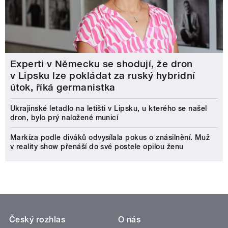
Experti v Německu se shodují, že dron
v Lipsku lze pokládat za ruský hybridní
útok, říká germanistka
Ukrajinské letadlo na letišti v Lipsku, u kterého se našel
dron, bylo prý naložené municí
Markíza podle diváků odvysílala pokus o znásilnění. Muž
v reality show přenáší do své postele opilou ženu
Český rozhlas
O nás