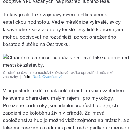
obojživelníků vázaných na prostředí lužního lesa.
Turkov je ale také zajímavý svým rostlinstvem a
estetickou hodnotou. Vedle měsíčnice vytrvalé, svídy
krvavé uherské a žluťuchy lesklé tady lidé koncem jara
mohou obdivovat nejrozsáhlejší porost ohroženého
kosatce žlutého na Ostravsku.
Chráněné území se nachází v Ostravě takřka uprostřed městské
zástavby.
|
foto:
Naďa Čvančarová
V neposlední řadě je pak celá oblast Turkova vzhledem
ke svému charakteru malým rájem i pro mykology.
Přirozené podmínky jsou ideální pro růst hub a jejich
zapojení do koloběhu živin v přírodě. Zajímavá
společenstva hub je možné vidět zejména na hrázích, ale
také na pařezech a odumírajících nebo padlých kmenech