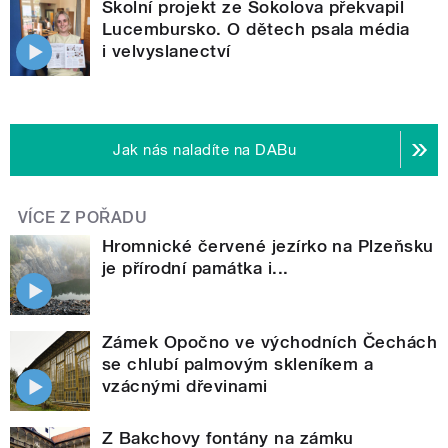
Školní projekt ze Sokolova překvapil
Lucembursko. O dětech psala média
i velvyslanectví
Jak nás naladíte na DABu
VÍCE Z POŘADU
Hromnické červené jezírko na Plzeňsku
je přírodní památka i...
Zámek Opočno ve východních Čechách
se chlubí palmovým skleníkem a
vzácnými dřevinami
Z Bakchovy fontány na zámku