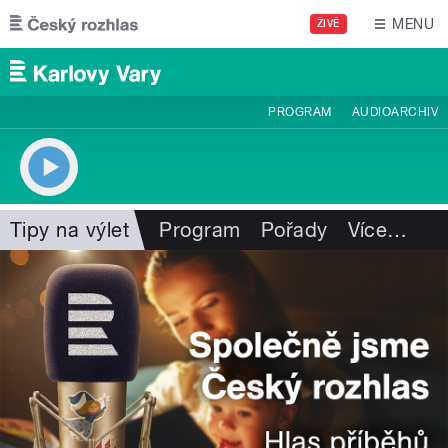
Přejít k hlavnímu obsahu
MENU
ŽIVĚ
PROGRAM
AUDIOARCHIV
Tipy na výlet
Program
Pořady
Více
…