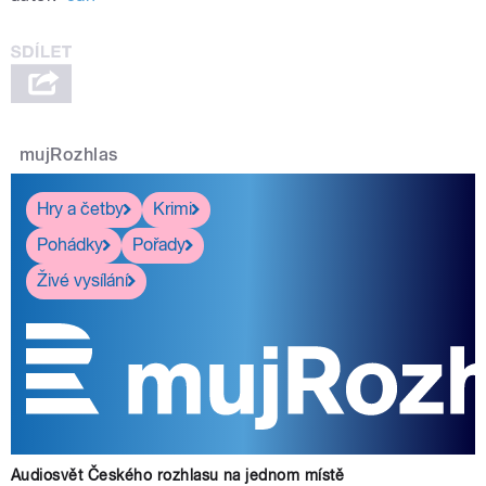
mujRozhlas
Hry a četby
Krimi
Pohádky
Pořady
Živé vysílání
Audiosvět Českého rozhlasu na jednom místě