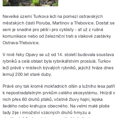
Nevelké území Turkova leží na pomezí ostravských
městských částí Poruba, Martinov a Třebovice. Dostat se
sem je snadné pro pěší i pro cyklisty - ať už z rušné
komunikace nebo od železniční trati a vlakové zastávky
Ostrava-Třebovice.
V nivě řeky Opavy se už od 14. století budovala soustava
rybníků a celá oblast byla rybnikářstvím proslulá. Turkov
leží právě v místech bývalých rybníků, jejichž hráze dnes
lemují 200 let staré duby.
Právě ony tak kromě mokřadních olšin a lužního lesa patří
k nepostradatelným prvkům celého ekosystému. Hnízdí v
nich přes 60 druhů ptáků, včetně žluvy hajní, lejska
šedého nebo krahujce obecného. Na velmi malé ploše
tady žije i množství vzácných druhů hmyzu a