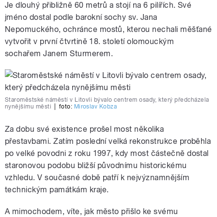
Je dlouhý přibližně 60 metrů a stojí na 6 pilířích. Své
jméno dostal podle barokní sochy sv. Jana
Nepomuckého, ochránce mostů, kterou nechali měšťané
vytvořit v první čtvrtině 18. století olomouckým
sochařem Janem Sturmerem.
Staroměstské náměstí v Litovli bývalo centrem osady, který předcházela
nynějšímu městi
|
foto:
Miroslav Kobza
Za dobu své existence prošel most několika
přestavbami. Zatím poslední velká rekonstrukce proběhla
po velké povodni z roku 1997, kdy most částečně dostal
staronovou podobu bližší původnímu historickému
vzhledu. V současné době patří k nejvýznamnějším
technickým památkám kraje.
A mimochodem, víte, jak město přišlo ke svému