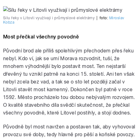
Sílu řeky v Litovli využívají i průmyslové elektrárny
|
foto:
Miroslav
Kobza
Most přečkal všechny povodně
Původní brod ale příliš spolehlivým přechodem přes řeku
nebyl. Kdo ví, jak se umí Morava rozvodnit, tuší, že
mnohem výhodnější bylo postavit most. Ten nejstarší
dřevěný tu vznikl patrně na konci 15. století. Ani ten však
nebyl zcela bez vad, a tak se o sto let později začal v
Litovli stavět most kamenný. Dokončen byl patně v roce
1592. Město procházelo tou dobou nebývalým rozvojem.
O kvalitě stavebního díla svědčí skutečnost, že přečkal
všechny povodně, které Litovel postihly, a stojí dodnes.
Původně byl most navržen a postaven tak, aby vyhovoval
provozu své doby, tedy hlavně pro pěší a koňské povozy.