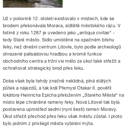
Už v polovině 12. století existovalo v místech, kde se
brodem překonávala Morava, sídliště městského rázu. V
listině z roku 1287 je uvedeno jako „antiqua civitas“ -
tedy Staré město. Sídlo umístěné na opačném břehu
řeky, než dnešní centrum Litovle, bylo podle archeologů
ohrazené palisádovou hradbou a kromě funkce
obchodního centra a tržní vsi mělo za úkol také střežit a
ochraňovat strategický brod přes řeku.
Doba však byla tehdy značně neklidná, plná stálých
půtek a nájezdů, a tak král Přemysl Otakar II. pověřil
lokátora Heinricha Epicha přeložením „Starého Města“ na
místo lépe chráněné rameny řeky. Nová Litovel tak byla
postavena uprostřed sedmi (nyní šesti) ramen Moravy.
Úkol střežit přechod přes řeku však městu zůstal. I proto
bylo jedním z privilegií města vybírání mýta.