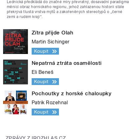
Lednická předkládá do značné míry převratný, dosavadní paradigma
měnící obraz hornického regionu, jehož zahlazenou historii stále
překrývá tlustá vrstva mýtů a zakořeněných stereotypů o „černé
zemi a rudém kraji“.
Zítra přijde Olah
Martin Sichinger
Koupit
Nepatrná ztráta osamělosti
Eli Beneš
Koupit
Pochoutky z horské chaloupky
Patrik Rozehnal
Koupit
ZPRÁVY Z IROZHLAS.CZ