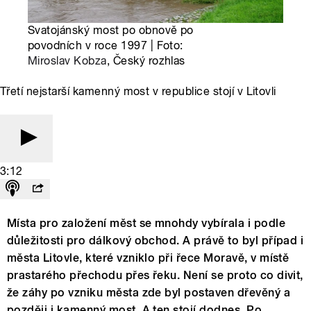
Svatojánský most po obnově po
povodních v roce 1997 | Foto:
Miroslav Kobza
, Český rozhlas
Třetí nejstarší kamenný most v republice stojí v Litovli
3:12
Místa pro založení měst se mnohdy vybírala i podle
důležitosti pro dálkový obchod. A právě to byl případ i
města Litovle, které vzniklo při řece Moravě, v místě
prastarého přechodu přes řeku. Není se proto co divit,
že záhy po vzniku města zde byl postaven dřevěný a
později i kamenný most. A ten stojí dodnes. Po